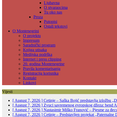
Ljubavna
O stvaraocima
Tu oko nas
Proza
Putopisi
Ostali tekstovi
O Montenegrini
O projektu
Impresum
Saradnički program
Knjiga utisaka
Medijska podrška
Internet i press clipping
20. godina Montenegrine
Pravila komentarisanja
Registracija korisnika
Kontakt
Linkovi
Vijesti
[ August 7, 2026 ]
Cetinje – Saška Bojić predstavlja izložbu „D
[ August 7, 2026 ]
Zvuci savremenog evropskog džeza: bend Alp
[ August 7, 2026 ]
Nastasimir Miško Franović – Pjesme za đec
[ August 7, 2026 ]
Cetinje – Predstavljen projekat „Paternalne 