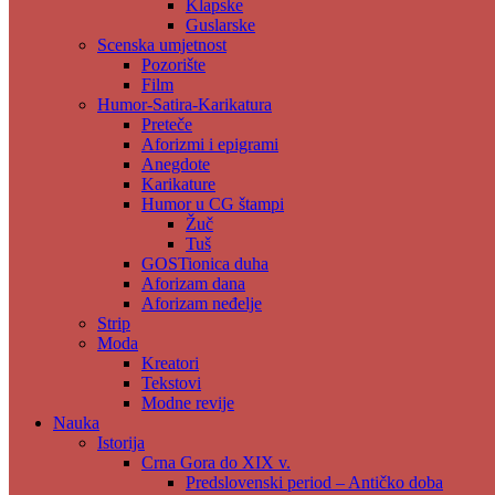
Klapske
Guslarske
Scenska umjetnost
Pozorište
Film
Humor-Satira-Karikatura
Preteče
Aforizmi i epigrami
Anegdote
Karikature
Humor u CG štampi
Žuč
Tuš
GOSTionica duha
Aforizam dana
Aforizam neđelje
Strip
Moda
Kreatori
Tekstovi
Modne revije
Nauka
Istorija
Crna Gora do XIX v.
Predslovenski period – Antičko doba