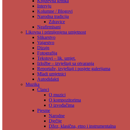
Književna kritika
Intervju
Kolumne / Blogovi
Narodna tradicija
Zdravice
Neafirmisani
Likovna i primijenjena umjetnost
Slikarstvo
Vajarstvo
Dizajn
Fotografija
Tekstovi – lik. umjet.
Izložbe – izvještaji sa otvaranja
Reportaže, izvještaji i posjete galerijama
Mladi umjetnici
Autodidakti
Muzika
Članci
O muzici
O kompozitorima
O izvođačima
Pjesme
Narodne
Dječije
Džez, klasična, etno i instrumentalna