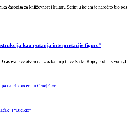
ika časopisa za književnost i kulturu Script u kojem je naročito bio 
strukcija kao putanja interpretacije figure“
 19 časova biće otvorena izložba umjetnice Saške Bojić, pod nazivom „D
pa na tri koncerta u Crnoj Gori
ačak” i “Biciklo”