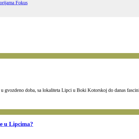
torijama
Fokus
og u gvozdeno doba, sa lokaliteta Lipci u Boki Kotorskoj do danas fascin
že u Lipcima?