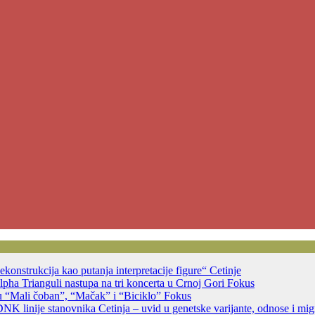
ekonstrukcija kao putanja interpretacije figure“
Cetinje
ha Trianguli nastupa na tri koncerta u Crnoj Gori
Fokus
u “Mali čoban”, “Mačak” i “Biciklo”
Fokus
DNK linije stanovnika Cetinja – uvid u genetske varijante, odnose i migr