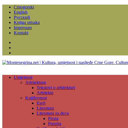
Crnogorski
English
Русский
Knjiga utisaka
Impresum
Kontakt
Facebook
Instagram
YouTube
Umjetnost
Arhitektura
Tekstovi o arhitekturi
Arhitekte
Književnost
Eseji
Literatura
Literatura za đecu
Proza
Poezija