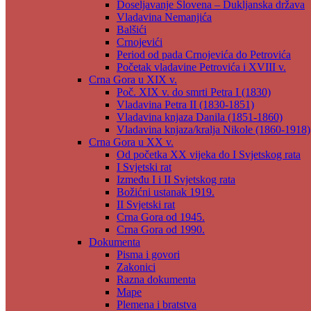
Doseljavanje Slovena – Dukljanska država
Vladavina Nemanjića
Balšići
Crnojevići
Period od pada Crnojevića do Petrovića
Početak vladavine Petrovića i XVIII v.
Crna Gora u XIX v.
Poč. XIX v. do smrti Petra I (1830)
Vladavina Petra II (1830-1851)
Vladavina knjaza Danila (1851-1860)
Vladavina knjaza/kralja Nikole (1860-1918)
Crna Gora u XX v.
Od početka XX vijeka do I Svjetskog rata
I Svjetski rat
Između I i II Svjetskog rata
Božićni ustanak 1919.
II Svjetski rat
Crna Gora od 1945.
Crna Gora od 1990.
Dokumenta
Pisma i govori
Zakonici
Razna dokumenta
Mape
Plemena i bratstva