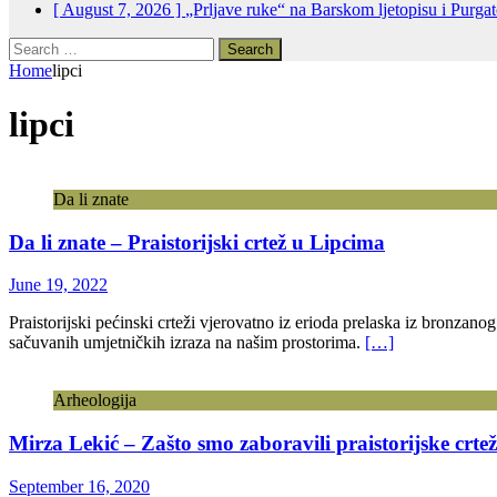
[ August 7, 2026 ]
„Prljave ruke“ na Barskom ljetopisu i Purga
Search
for:
Home
lipci
lipci
Da li znate
Da li znate – Praistorijski crtež u Lipcima
June 19, 2022
Praistorijski pećinski crteži vjerovatno iz erioda prelaska iz bronzan
sačuvanih umjetničkih izraza na našim prostorima.
[…]
Arheologija
Mirza Lekić – Zašto smo zaboravili praistorijske crte
September 16, 2020