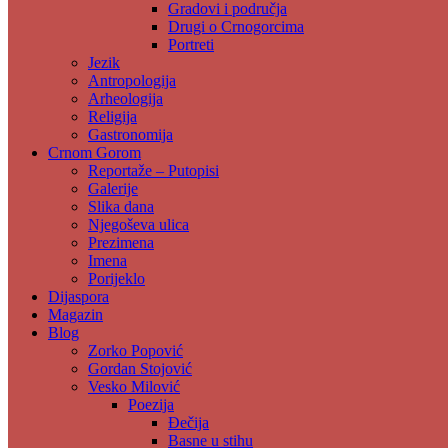
Gradovi i područja
Drugi o Crnogorcima
Portreti
Jezik
Antropologija
Arheologija
Religija
Gastronomija
Crnom Gorom
Reportaže – Putopisi
Galerije
Slika dana
Njegoševa ulica
Prezimena
Imena
Porijeklo
Dijaspora
Magazin
Blog
Zorko Popović
Gordan Stojović
Vesko Milović
Poezija
Đečija
Basne u stihu