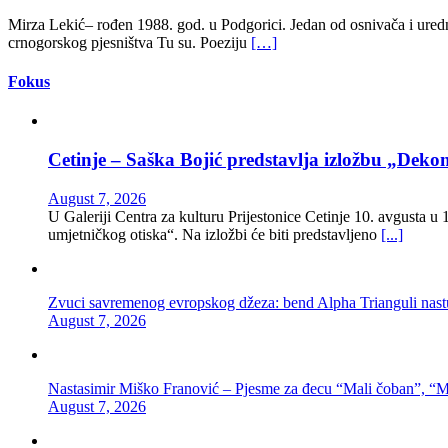
Mirza Lekić– rođen 1988. god. u Podgorici. Jedan od osnivača i uredn
crnogorskog pjesništva Tu su. Poeziju
[…]
Fokus
Cetinje – Saška Bojić predstavlja izložbu „Dekon
August 7, 2026
U Galeriji Centra za kulturu Prijestonice Cetinje 10. avgusta u
umjetničkog otiska“. Na izložbi će biti predstavljeno
[...]
Zvuci savremenog evropskog džeza: bend Alpha Trianguli nastu
August 7, 2026
Nastasimir Miško Franović – Pjesme za đecu “Mali čoban”, “M
August 7, 2026