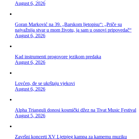
August 6, 2026
Goran Marković na 39. „Barskom ljetopisu“: „Priče su
najvažnija stvar u mom životu, ja sam u osnovi pripovedač“
August 6, 2026
Kad instrumenti progovore jezikom predaka
August 6, 2026
Lovćen, đe se ukrštaju vjekovi
August 6, 2026
Alpha Trianguli donosi kosmički džez na Tivat Music Festival
August 5, 2026
Završni koncerti XV Ljetnjeg kampa za kamernu muziku