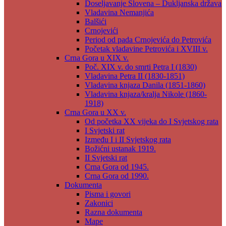
Doseljavanje Slovena – Dukljanska država
Vladavina Nemanjića
Balšići
Crnojevići
Period od pada Crnojevića do Petrovića
Početak vladavine Petrovića i XVIII v.
Crna Gora u XIX v.
Poč. XIX v. do smrti Petra I (1830)
Vladavina Petra II (1830-1851)
Vladavina knjaza Danila (1851-1860)
Vladavina knjaza/kralja Nikole (1860-
1918)
Crna Gora u XX v.
Od početka XX vijeka do I Svjetskog rata
I Svjetski rat
Između I i II Svjetskog rata
Božićni ustanak 1919.
II Svjetski rat
Crna Gora od 1945.
Crna Gora od 1990.
Dokumenta
Pisma i govori
Zakonici
Razna dokumenta
Mape