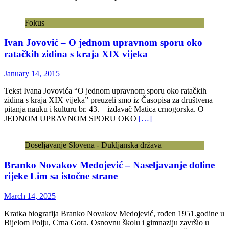
Fokus
Ivan Jovović – O jednom upravnom sporu oko
ratačkih zidina s kraja XIX vijeka
January 14, 2015
Tekst Ivana Jovovića “O jednom upravnom sporu oko ratačkih
zidina s kraja XIX vijeka” preuzeli smo iz Časopisa za društvena
pitanja nauku i kulturu br. 43. – izdavač Matica crnogorska. O
JEDNOM UPRAVNOM SPORU OKO
[…]
Doseljavanje Slovena - Dukljanska država
Branko Novakov Medojević – Naseljavanje doline
rijeke Lim sa istočne strane
March 14, 2025
Kratka biografija Branko Novakov Medojević, rođen 1951.godine u
Bijelom Polju, Crna Gora. Osnovnu školu i gimnaziju završio u