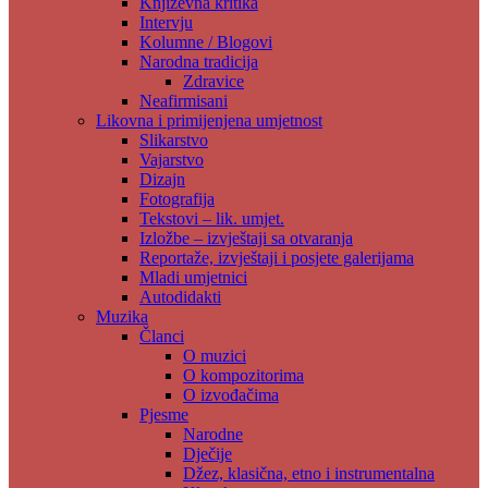
Književna kritika
Intervju
Kolumne / Blogovi
Narodna tradicija
Zdravice
Neafirmisani
Likovna i primijenjena umjetnost
Slikarstvo
Vajarstvo
Dizajn
Fotografija
Tekstovi – lik. umjet.
Izložbe – izvještaji sa otvaranja
Reportaže, izvještaji i posjete galerijama
Mladi umjetnici
Autodidakti
Muzika
Članci
O muzici
O kompozitorima
O izvođačima
Pjesme
Narodne
Dječije
Džez, klasična, etno i instrumentalna