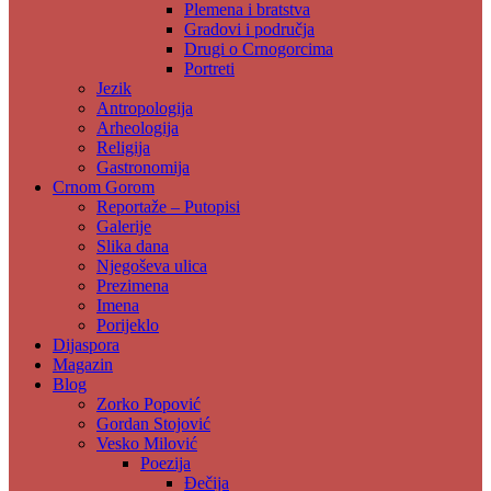
Plemena i bratstva
Gradovi i područja
Drugi o Crnogorcima
Portreti
Jezik
Antropologija
Arheologija
Religija
Gastronomija
Crnom Gorom
Reportaže – Putopisi
Galerije
Slika dana
Njegoševa ulica
Prezimena
Imena
Porijeklo
Dijaspora
Magazin
Blog
Zorko Popović
Gordan Stojović
Vesko Milović
Poezija
Đečija