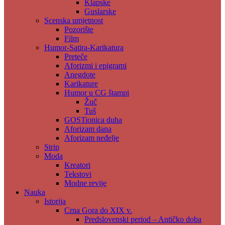
Klapske
Guslarske
Scenska umjetnost
Pozorište
Film
Humor-Satira-Karikatura
Preteče
Aforizmi i epigrami
Anegdote
Karikature
Humor u CG štampi
Žuč
Tuš
GOSTionica duha
Aforizam dana
Aforizam neđelje
Strip
Moda
Kreatori
Tekstovi
Modne revije
Nauka
Istorija
Crna Gora do XIX v.
Predslovenski period – Antičko doba