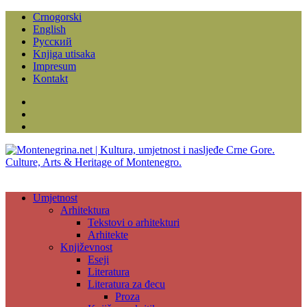
Crnogorski
English
Русский
Knjiga utisaka
Impresum
Kontakt
Facebook
Instagram
YouTube
Umjetnost
Arhitektura
Tekstovi o arhitekturi
Arhitekte
Književnost
Eseji
Literatura
Literatura za đecu
Proza