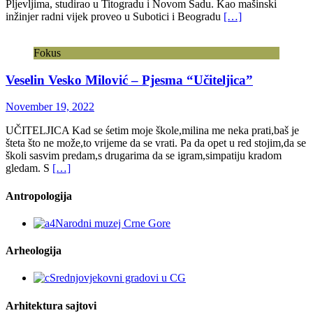
Pljevljima, studirao u Titogradu i Novom Sadu. Kao mašinski
inžinjer radni vijek proveo u Subotici i Beogradu
[…]
Fokus
Veselin Vesko Milović – Pjesma “Učiteljica”
November 19, 2022
UČITELJICA Kad se śetim moje škole,milina me neka prati,baš je
šteta što ne može,to vrijeme da se vrati. Pa da opet u red stojim,da se
školi sasvim predam,s drugarima da se igram,simpatiju kradom
gledam. S
[…]
Antropologija
Arheologija
Arhitektura sajtovi