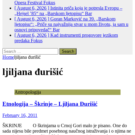
Opera Festival
Fokus
[ August 6, 2026 ]
Istinita priča koja je potresla Evropu –
„Hejsel ’85“ na „Barskom ljetopisu“
Bar
[ August 6, 2026 ]
Goran Marković na 39. „Barskom
ljetopisu“: „Priče su najvažnija stvar u mom životu, ja sam u
osnovi pripovedač“
Bar
[ August 6, 2026 ]
Kad instrumenti progovore jezikom
predaka
Fokus
Search
for:
Home
ljiljana đurišić
ljiljana đurišić
Antropologija
Etnologija – Škrinje – Ljiljana Đurišić
February 16, 2011
ŠKRINJE O škrinjama u Crnoj Gori malo je pisano. One do
sada nijesu bile predmet posebnog naučnog istraživanja i o njima ne