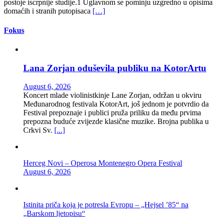
postoje iscrpnije studije.1 Uglavnom se pominju uzgredno u opisima
domaćih i stranih putopisaca
[…]
Fokus
Lana Zorjan oduševila publiku na KotorArtu
August 6, 2026
Koncert mlade violinistkinje Lane Zorjan, održan u okviru
Međunarodnog festivala KotorArt, još jednom je potvrdio da
Festival prepoznaje i publici pruža priliku da među prvima
prepozna buduće zvijezde klasične muzike. Brojna publika u
Crkvi Sv.
[...]
Herceg Novi – Operosa Montenegro Opera Festival
August 6, 2026
Istinita priča koja je potresla Evropu – „Hejsel ’85“ na
„Barskom ljetopisu“