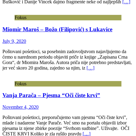
Bušković i Danije Vincek dajmo fragmente neke od najljepših
[…]
Fokus
Miomir Maroš – Božo (Filipović) s Lukavice
July 9, 2020
Poštovani pośetioci, sa posebnim zadovoljstvom najavljujemo da
ćemo u narednom periodu objaviti priče iz knjige „Zapisana Crna
Gora“, dr Miomira Maroša. Autora priča nije potrebno predstavljati,
jer već skoro 20 godina, zajedno sa njim, iz
[…]
Fokus
Vanja Parača – Pjesma “Oči čiste krvi”
November 4, 2020
Poštovani pośetioci, preporučujemo vam pjesmu “Oči čiste krvi”,
mlade i nadarene Vanje Parače. Već smo na portalu objavili izbor
pjesama iz njene zbirke poezije “Svrhom sudbine”. Uživajte. OČI
ČISTE KRVI Koliko je zla rušilo pravdu
[…]