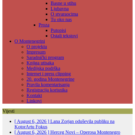
Basne u stihu
Ljubavna
O stvaraocima
Tu oko nas
Proza
Putopisi
Ostali tekstovi
O Montenegrini
O projektu
Impresum
Saradnički program
Knjiga utisaka
Medijska podrška
Internet i press clipping
20. godina Montenegrine
Pravila komentarisanja
Registracija korisnika
Kontakt
Linkovi
Vijesti
[ August 6, 2026 ]
Lana Zorjan oduševila publiku na
KotorArtu
Fokus
[ August 6, 2026 ]
Herceg Novi – Operosa Montenegro