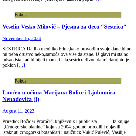
Fokus
Veselin Vesko Milović – Pjesma za đecu “Sestrica”
November 16, 2024
SESTRICA Da li o meni iko brine,kako provodim svoje dane,hitno
mi treba društvo neko,samoća ova više da stane. U glavi mi stalno
misao ista,kad bi htjeli mama i tata,sestricu divnu da mi darujuto je
poklon
[…]
Fokus
Lovćen u očima Marijana Bolice i Ljubomira
Nenadovića (I)
August 11, 2023
Priredio: Božidar Proročić, književnik i publicista Iz knjige
,,Crnogorske planine” koju su 2004. godine priredili i objavili
istaknuti crnogorski botaničari i naučnici: Vukić Pulević, Vasilije