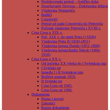
Predslovenski period – Antičko doba
Doseljavanje Slovena – Dukljanska država
Vladavina Nemanjića
Balšići
Crnojevići
Period od pada Crnojevića do Petrovića
Početak vladavine Petrovića i XVIII v.
Crna Gora u XIX v.
Poč. XIX v. do smrti Petra I (1830)
Vladavina Petra II (1830-1851)
Vladavina knjaza Danila (1851-1860)
Vladavina knjaza/kralja Nikole (1860-
1918)
Crna Gora u XX v.
Od početka XX vijeka do I Svjetskog rata
I Svjetski rat
Između I i II Svjetskog rata
Božićni ustanak 1919.
II Svjetski rat
Crna Gora od 1945.
Crna Gora od 1990.
Dokumenta
Pisma i govori
Zakonici
Razna dokumenta