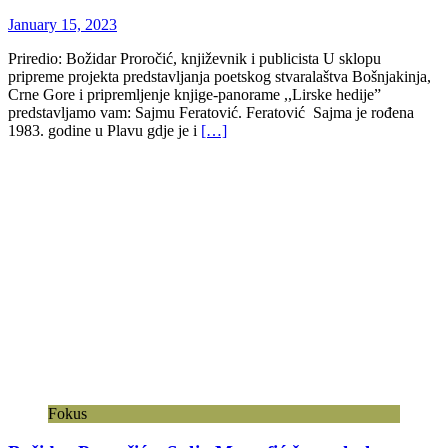
January 15, 2023
Priredio: Božidar Proročić, književnik i publicista U sklopu
pripreme projekta predstavljanja poetskog stvaralaštva Bošnjakinja,
Crne Gore i pripremljenje knjige-panorame ,,Lirske hedije”
predstavljamo vam: Sajmu Feratović. Feratović Sajma je rođena
1983. godine u Plavu gdje je i
[…]
Fokus