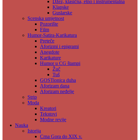
Džez, klasična, etno i instrumentalna
Klapske
Guslarske
Scenska umjetnost
Pozorište
Film
Humor-Satira-Karikatura
Preteče
Aforizmi i epigrami
Anegdote
Karikature
Humor u CG štampi
Žuč
Tuš
GOSTionica duha
Aforizam dana
Aforizam neđelje
Strip
Moda
Kreatori
Tekstovi
Modne revije
Nauka
Istorija
Crna Gora do XIX v.