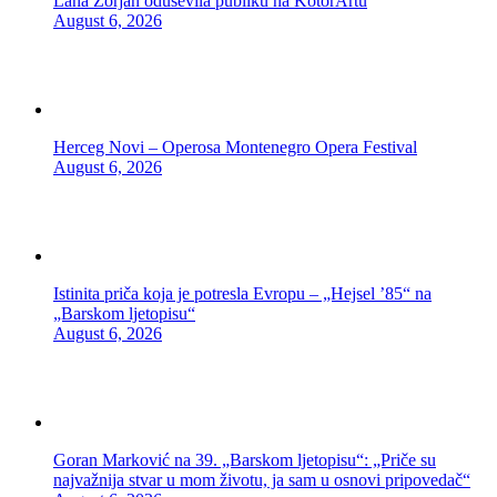
Lana Zorjan oduševila publiku na KotorArtu
August 6, 2026
Herceg Novi – Operosa Montenegro Opera Festival
August 6, 2026
Istinita priča koja je potresla Evropu – „Hejsel ’85“ na
„Barskom ljetopisu“
August 6, 2026
Goran Marković na 39. „Barskom ljetopisu“: „Priče su
najvažnija stvar u mom životu, ja sam u osnovi pripovedač“