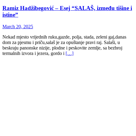
Ramiz Hadžibegović – Esej “SALAŠ, između tišine i
istine”
March 20, 2025
Nekad mjesto vrijednih ruku,gazde, polja, stada, zeleni gaj,danas
dom za pjesmu i priču,salaš je za opuštanje pravi raj. Salaši, u
beskraju panonske nizije, plodne i peskovite zemlje, sa bezbroj
termalnih izvora i jezera, gordo i
[…]