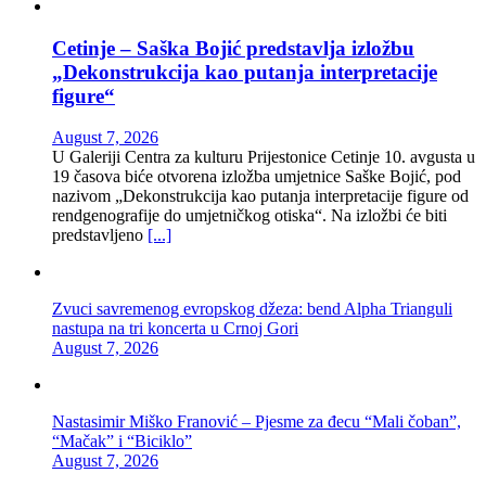
Cetinje – Saška Bojić predstavlja izložbu
„Dekonstrukcija kao putanja interpretacije
figure“
August 7, 2026
U Galeriji Centra za kulturu Prijestonice Cetinje 10. avgusta u
19 časova biće otvorena izložba umjetnice Saške Bojić, pod
nazivom „Dekonstrukcija kao putanja interpretacije figure od
rendgenografije do umjetničkog otiska“. Na izložbi će biti
predstavljeno
[...]
Zvuci savremenog evropskog džeza: bend Alpha Trianguli
nastupa na tri koncerta u Crnoj Gori
August 7, 2026
Nastasimir Miško Franović – Pjesme za đecu “Mali čoban”,
“Mačak” i “Biciklo”
August 7, 2026