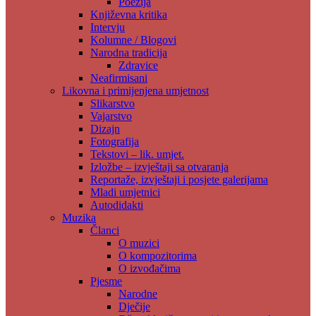
Poezija
Književna kritika
Intervju
Kolumne / Blogovi
Narodna tradicija
Zdravice
Neafirmisani
Likovna i primijenjena umjetnost
Slikarstvo
Vajarstvo
Dizajn
Fotografija
Tekstovi – lik. umjet.
Izložbe – izvještaji sa otvaranja
Reportaže, izvještaji i posjete galerijama
Mladi umjetnici
Autodidakti
Muzika
Članci
O muzici
O kompozitorima
O izvođačima
Pjesme
Narodne
Dječije