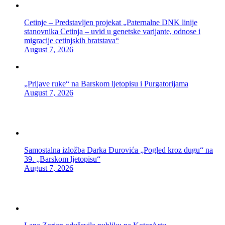
Cetinje – Predstavljen projekat „Paternalne DNK linije
stanovnika Cetinja – uvid u genetske varijante, odnose i
migracije cetinjskih bratstava“
August 7, 2026
„Prljave ruke“ na Barskom ljetopisu i Purgatorijama
August 7, 2026
Samostalna izložba Darka Đurovića „Pogled kroz dugu“ na
39. „Barskom ljetopisu“
August 7, 2026