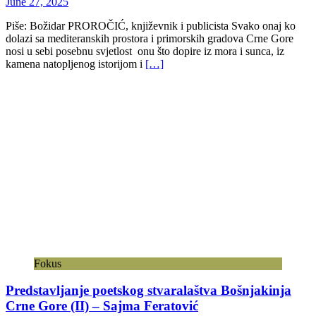
June 27, 2025
Piše: Božidar PROROČIĆ, književnik i publicista Svako onaj ko
dolazi sa mediteranskih prostora i primorskih gradova Crne Gore
nosi u sebi posebnu svjetlost onu što dopire iz mora i sunca, iz
kamena natopljenog istorijom i
[…]
Fokus
Predstavljanje poetskog stvaralaštva Bošnjakinja
Crne Gore (II) – Sajma Feratović