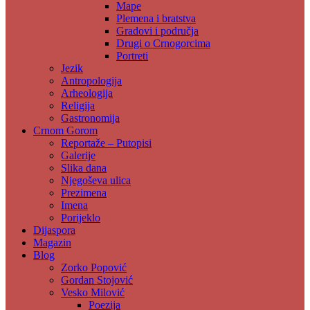
Mape
Plemena i bratstva
Gradovi i područja
Drugi o Crnogorcima
Portreti
Jezik
Antropologija
Arheologija
Religija
Gastronomija
Crnom Gorom
Reportaže – Putopisi
Galerije
Slika dana
Njegoševa ulica
Prezimena
Imena
Porijeklo
Dijaspora
Magazin
Blog
Zorko Popović
Gordan Stojović
Vesko Milović
Poezija