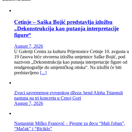
Cetinje – Saška Bojić predstavlja izložbu
„Dekonstrukcija kao putanja interpretacije
figure“
August 7, 2026
U Galeriji Centra za kulturu Prijestonice Cetinje 10. avgusta u
19 časova biće otvorena izložba umjetnice Saške Bojić, pod
nazivom „Dekonstrukcija kao putanja interpretacije figure od
rendgenografije do umjetničkog otiska“. Na izložbi će biti
predstavljeno
[...]
Zvuci savremenog evropskog džeza: bend Alpha Trianguli
nastupa na tri koncerta u Crnoj Gori
August 7, 2026
Nastasimir Miško Franović – Pjesme za đecu “Mali čoban”,
“Mačak” i “Biciklo”