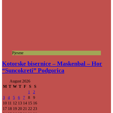
Pjesme
Kotorske bisernice – Maskenbal – Hor
“Suncokreti” Podgorica
August 2026
M
T
W
T
F
S
S
1
2
3
4
5
6
7
8
9
10
11
12
13
14
15
16
17
18
19
20
21
22
23