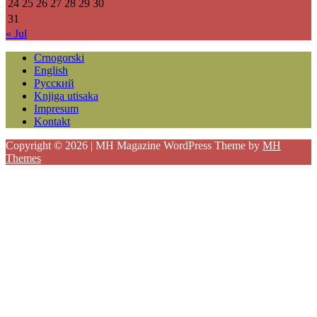
24
25
26
27
28
29
30
31
« Jul
Crnogorski
English
Русский
Knjiga utisaka
Impresum
Kontakt
Copyright © 2026 | MH Magazine WordPress Theme by
MH
Themes