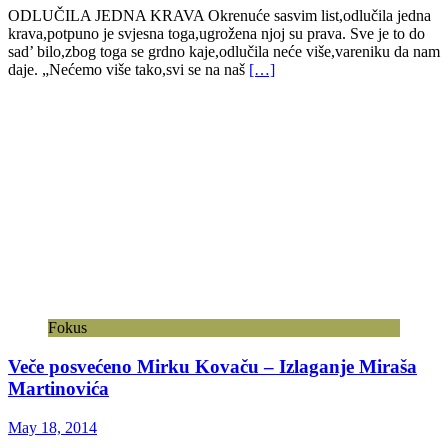
ODLUČILA JEDNA KRAVA Okrenuće sasvim list,odlučila jedna
krava,potpuno je svjesna toga,ugrožena njoj su prava. Sve je to do
sad’ bilo,zbog toga se grdno kaje,odlučila neće više,vareniku da nam
daje. „Nećemo više tako,svi se na naš
[…]
Fokus
Veče posvećeno Mirku Kovaču – Izlaganje Miraša
Martinovića
May 18, 2014