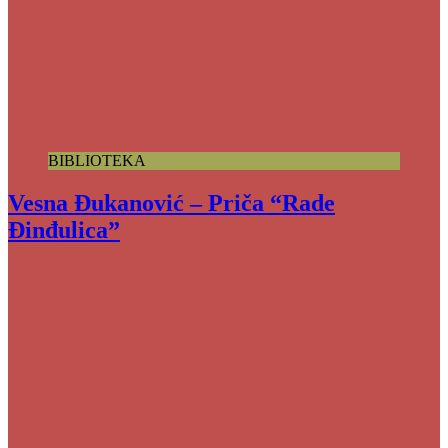
BIBLIOTEKA
Vesna Đukanović – Priča “Rade
Đinđulica”