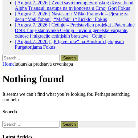
[ August 7, 2026 ]
Zvuci savremenog evropskog džeza: bend
Alpha Trianguli nastupa na tri koncerta u Crnoj Gori
Fokus
[ August 7, 2026 ]
Nastasimir Miško Franović – Pjesme za
đecu “Mali čoban”, “Mačak” i “Biciklo”
Fokus
[ August 7, 2026 ]
Cetinje – Predstavljen projekat „Paternalne
DNK linije stanovnika Cetinja – uvid u genetske varijante,
odnose i migracije cetinjskih bratstava“
Cetinje
[ August 7, 2026 ]
„Prljave ruke“ na Barskom ljetopisu i
Purgatorijama
Fokus
Search
for:
Home
lutkarska predstava crvenkapa
Nothing found
It seems we can’t find what you’re looking for. Perhaps searching
can help.
Search
Search
for:
Latest Articles