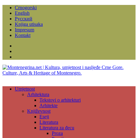
Crnogorski
English
Русский
Knjiga utisaka
Impresum
Kontakt
Facebook
Instagram
YouTube
Umjetnost
Arhitektura
Tekstovi o arhitekturi
Arhitekte
Književnost
Eseji
Literatura
Literatura za đecu
Proza