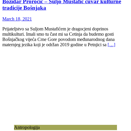
Božidar Proročić – Suljo Mustafić čuvar kulturne
tradicije Bošnjaka
March 18, 2021
Prijateljstvo sa Suljom Mustafićem je dragocjeni doprinos
multikulturi. Imali smo tu čast mi sa Cetinja da budemo gosti
Bošnjačkog vijeća Crne Gore povodom međunarodnog dana
maternjeg jezika koji je održan 2019 godine u Petnjici sa
[…]
Antropologija