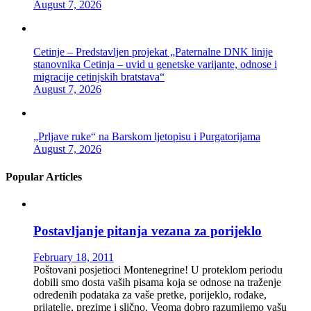
August 7, 2026
Cetinje – Predstavljen projekat „Paternalne DNK linije
stanovnika Cetinja – uvid u genetske varijante, odnose i
migracije cetinjskih bratstava“
August 7, 2026
„Prljave ruke“ na Barskom ljetopisu i Purgatorijama
August 7, 2026
Popular Articles
Postavljanje pitanja vezana za porijeklo
February 18, 2011
Poštovani posjetioci Montenegrine! U proteklom periodu
dobili smo dosta vaših pisama koja se odnose na traženje
određenih podataka za vaše pretke, porijeklo, rođake,
prijatelje, prezime i slično. Veoma dobro razumijemo vašu