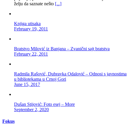
želju da saznate nešto
[...]
Knjiga utisaka
February 19, 2011
Bratstvo Milović iz Banjana – Zvanični sajt bratstva
February 22, 2011
Radmila Rašović, Dubravka Odalović – Odnosi s javnostima
u bibliotekama u Crnoj Gori
June 15, 2017
Dušan Stijović: Foto esej – More
September 2, 2020
Fokus