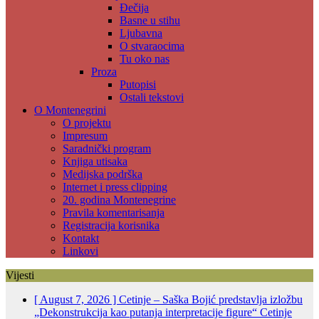
Đečija
Basne u stihu
Ljubavna
O stvaraocima
Tu oko nas
Proza
Putopisi
Ostali tekstovi
O Montenegrini
O projektu
Impresum
Saradnički program
Knjiga utisaka
Medijska podrška
Internet i press clipping
20. godina Montenegrine
Pravila komentarisanja
Registracija korisnika
Kontakt
Linkovi
Vijesti
[ August 7, 2026 ]
Cetinje – Saška Bojić predstavlja izložbu
„Dekonstrukcija kao putanja interpretacije figure“
Cetinje