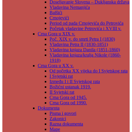
Doseljavanje Slovena – Dukljanska država
Vladavina Nemanjića
Balšići
Crnojevići
Period od pada Crnojevića do Petrovića
Početak vladavine Petrovića i XVIII v.
Crna Gora u XIX v.
Poč. XIX v. do smrti Petra I (1830)
Vladavina Petra II (1830-1851)
Vladavina knjaza Danila (1851-1860)
Vladavina knjaza/kralja Nikole (1860-
1918)
Crna Gora u XX v.
Od početka XX vijeka do I Svjetskog rata
I Svjetski rat
Između I i II Svjetskog rata
Božićni ustanak 1919.
II Svjetski rat
Crna Gora od 1945.
Crna Gora od 1990.
Dokumenta
Pisma i govori
Zakonici
Razna dokumenta
Mape