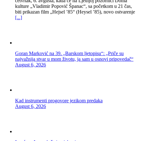
četvrtak, 6. avgusta, kada će na Ljetnjoj pozornici Doma
kulture „Vladimir Popović Španac“, sa početkom u 21 čas,
biti prikazan film „Hejsel ’85“ (Heysel ’85), novo ostvarenje
[...]
Goran Marković na 39. „Barskom ljetopisu“: „Priče su
najvažnija stvar u mom životu, ja sam u osnovi pripovedač“
August 6, 2026
Kad instrumenti progovore jezikom predaka
August 6, 2026