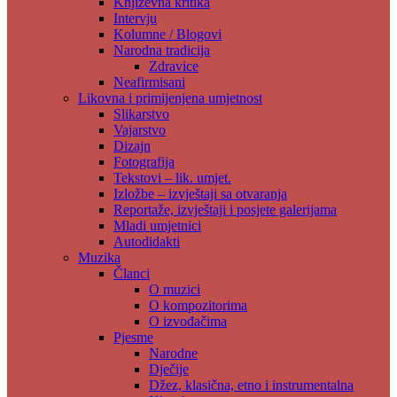
Književna kritika
Intervju
Kolumne / Blogovi
Narodna tradicija
Zdravice
Neafirmisani
Likovna i primijenjena umjetnost
Slikarstvo
Vajarstvo
Dizajn
Fotografija
Tekstovi – lik. umjet.
Izložbe – izvještaji sa otvaranja
Reportaže, izvještaji i posjete galerijama
Mladi umjetnici
Autodidakti
Muzika
Članci
O muzici
O kompozitorima
O izvođačima
Pjesme
Narodne
Dječije
Džez, klasična, etno i instrumentalna