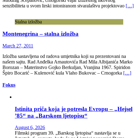
Miodrag Šćepanović, crnogorski vajar izuzetnog likovnog
senzibiliteta u svom lirski intoniranom stvaralaštvu projektovao
[…]
Stalna izložba
Montenegrina – stalna izložba
March 27, 2011
Izložba sastavljena od radova umjetnika koji su prezentovani na
našem sajtu. Rad Anđelka Arnautovića Rad Mila Albijanića Marko
Borozan – Materinstvo Gojko Berkuljan, Vranjina 1967. Spiridon
Špiro Bocarić – Kulenović kula Vlaho Bukovac – Crnogorka
[…]
Fokus
Istinita priča koja je potresla Evropu – „Hejsel
’85“ na „Barskom ljetopisu“
August 6, 2026
Filmski program 39. „Barskog ljetopisa“ nastavlja se u