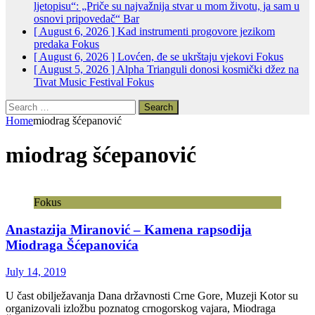
ljetopisu“: „Priče su najvažnija stvar u mom životu, ja sam u
osnovi pripovedač“
Bar
[ August 6, 2026 ]
Kad instrumenti progovore jezikom
predaka
Fokus
[ August 6, 2026 ]
Lovćen, đe se ukrštaju vjekovi
Fokus
[ August 5, 2026 ]
Alpha Trianguli donosi kosmički džez na
Tivat Music Festival
Fokus
Search
for:
Home
miodrag šćepanović
miodrag šćepanović
Fokus
Anastazija Miranović – Kamena rapsodija
Miodraga Šćepanovića
July 14, 2019
U čast obilježavanja Dana državnosti Crne Gore, Muzeji Kotor su
organizovali izložbu poznatog crnogorskog vajara, Miodraga