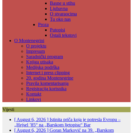
Basne u stihu
Ljubavna
O stvaraocima
Tu oko nas
Proza
Putopisi
Ostali tekstovi
O Montenegrini
O projektu
Impresum
Saradnički program
Knjiga utisaka
Medijska podrška
Internet i press clipping
20. godina Montenegrine
Pravila komentarisanja
Registracija korisnika
Kontakt
Linkovi
Vijesti
[ August 6, 2026 ]
Istinita priča koja je potresla Evropu –
„Hejsel ’85“ na „Barskom ljetopisu“
Bar
[ August 6, 2026 ]
Goran Marković na 39. „Barskom