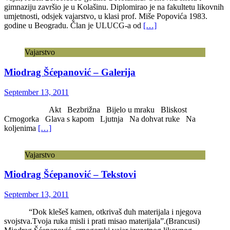
gimnaziju završio je u Kolašinu. Diplomirao je na fakultetu likovnih
umjetnosti, odsjek vajarstvo, u klasi prof. Miše Popovića 1983.
godine u Beogradu. Član je ULUCG-a od
[…]
Vajarstvo
Miodrag Šćepanović – Galerija
September 13, 2011
Akt Bezbrižna Bijelo u mraku Bliskost
Crnogorka Glava s kapom Ljutnja Na dohvat ruke Na
koljenima
[…]
Vajarstvo
Miodrag Šćepanović – Tekstovi
September 13, 2011
“Dok klešeš kamen, otkrivaš duh materijala i njegova
svojstva.Tvoja ruka misli i prati misao materijala”.(Brancusi)