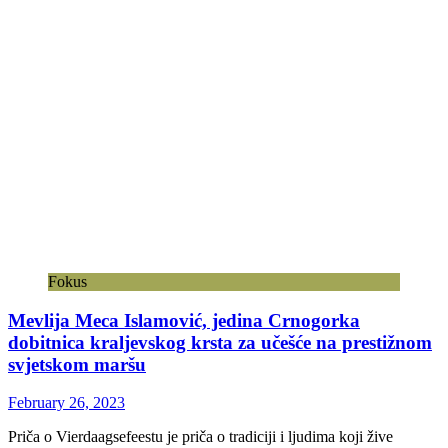
Fokus
Mevlija Meca Islamović, jedina Crnogorka
dobitnica kraljevskog krsta za učešće na prestižnom
svjetskom maršu
February 26, 2023
Priča o Vierdaagsefeestu je priča o tradiciji i ljudima koji žive