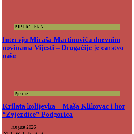
BIBLIOTEKA
Intervju Miraša Martinovića dnevnim
novinama Vijesti – Drugačije je carstvo
naše
Pjesme
Krilata kolijevka – Maša Klikovac i hor
“Zvjezdice” Podgorica
August 2026
M
T
W
T
F
S
S