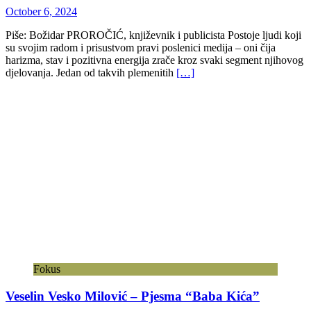
October 6, 2024
Piše: Božidar PROROČIĆ, književnik i publicista Postoje ljudi koji
su svojim radom i prisustvom pravi poslenici medija – oni čija
harizma, stav i pozitivna energija zrače kroz svaki segment njihovog
djelovanja. Jedan od takvih plemenitih
[…]
Fokus
Veselin Vesko Milović – Pjesma “Baba Kića”