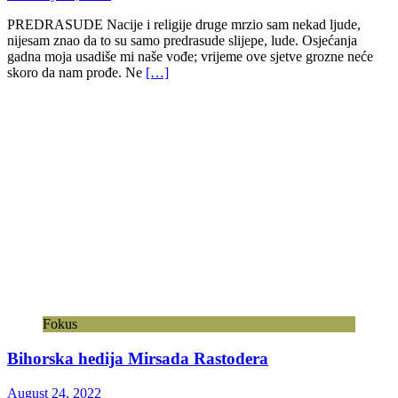
PREDRASUDE Nacije i religije druge mrzio sam nekad ljude,
nijesam znao da to su samo predrasude slijepe, lude. Osjećanja
gadna moja usadiše mi naše vođe; vrijeme ove sjetve grozne neće
skoro da nam prođe. Ne
[…]
Fokus
Bihorska hedija Mirsada Rastodera
August 24, 2022