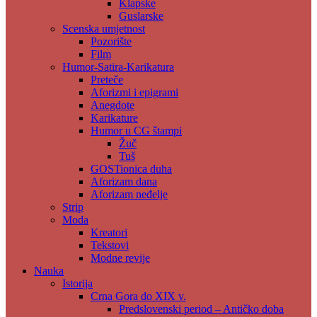
Klapske
Guslarske
Scenska umjetnost
Pozorište
Film
Humor-Satira-Karikatura
Preteče
Aforizmi i epigrami
Anegdote
Karikature
Humor u CG štampi
Žuč
Tuš
GOSTionica duha
Aforizam dana
Aforizam neđelje
Strip
Moda
Kreatori
Tekstovi
Modne revije
Nauka
Istorija
Crna Gora do XIX v.
Predslovenski period – Antičko doba