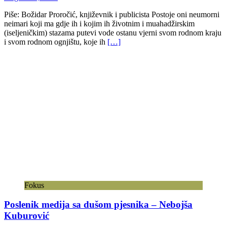
Piše: Božidar Proročić, književnik i publicista Postoje oni neumorni
neimari koji ma gdje ih i kojim ih životnim i muahadžirskim
(iseljeničkim) stazama putevi vode ostanu vjerni svom rodnom kraju
i svom rodnom ognjištu, koje ih
[…]
Fokus
Poslenik medija sa dušom pjesnika – Nebojša
Kuburović