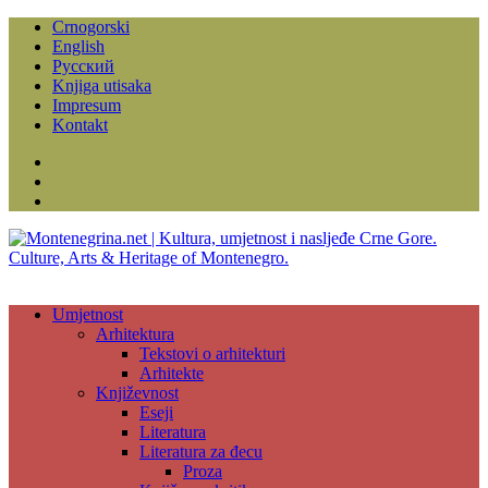
Crnogorski
English
Русский
Knjiga utisaka
Impresum
Kontakt
Facebook
Instagram
YouTube
Umjetnost
Arhitektura
Tekstovi o arhitekturi
Arhitekte
Književnost
Eseji
Literatura
Literatura za đecu
Proza