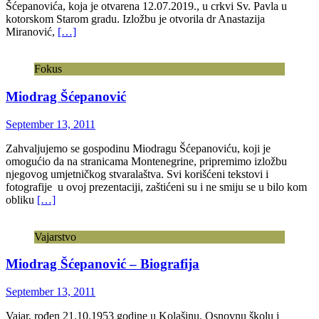
Šćepanovića, koja je otvarena 12.07.2019., u crkvi Sv. Pavla u
kotorskom Starom gradu. Izložbu je otvorila dr Anastazija
Miranović,
[…]
Fokus
Miodrag Šćepanović
September 13, 2011
Zahvaljujemo se gospodinu Miodragu Šćepanoviću, koji je
omogućio da na stranicama Montenegrine, pripremimo izložbu
njegovog umjetničkog stvaralaštva. Svi korišćeni tekstovi i
fotografije u ovoj prezentaciji, zaštićeni su i ne smiju se u bilo kom
obliku
[…]
Vajarstvo
Miodrag Šćepanović – Biografija
September 13, 2011
Vajar, rođen 21.10.1953 godine u Kolašinu. Osnovnu školu i