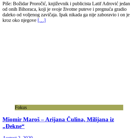
Piše: Božidar Proročić, književnik i publicista Latif Adrović jedan
od onih Bihoraca, koji je svoje životne puteve i pregnuća gradio
daleko od voljenog zavičaja. Ipak nikada ga nije zaboravio i on je
kroz oko njegove
[…]
Fokus
Miomir Maroš – Arijana Čulina, Milijana iz
„Đekne“
August 2, 2020