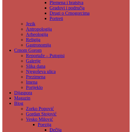
Plemena i bratstva
Gradovi i područja
Drugi o Crnogorcima
Portreti
Jezik
Antropologija
Arheologija
Religija
Gastronomija
Crnom Gorom
Reportaže – Putopisi
Galerije
Slika dana
Njegoševa ulica
Prezimena
Imena
Porijeklo
Dijaspora
Magazin
Blog
Zorko Popović
Gordan Stojović
Vesko Milović
Poezija
Đečija