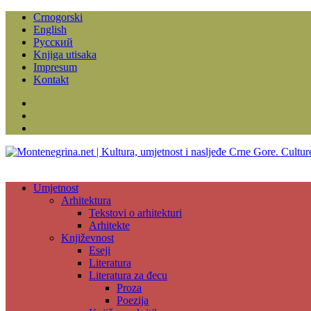
Crnogorski
English
Русский
Knjiga utisaka
Impresum
Kontakt
Facebook
Instagram
YouTube
Umjetnost
Arhitektura
Tekstovi o arhitekturi
Arhitekte
Književnost
Eseji
Literatura
Literatura za đecu
Proza
Poezija