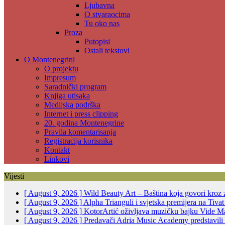
Ljubavna
O stvaraocima
Tu oko nas
Proza
Putopisi
Ostali tekstovi
O Montenegrini
O projektu
Impresum
Saradnički program
Knjiga utisaka
Medijska podrška
Internet i press clipping
20. godina Montenegrine
Pravila komentarisanja
Registracija korisnika
Kontakt
Linkovi
Vijesti
[ August 9, 2026 ]
Wild Beauty Art – Baština koja govori kroz
[ August 9, 2026 ]
Alpha Trianguli i svjetska premijera na Tiva
[ August 9, 2026 ]
KotorArtić oživljava muzičku bajku Vide Ma
[ August 9, 2026 ]
Predavači Adria Music Academy predstavili