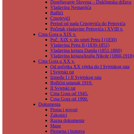
Doseljavanje Slovena – Dukljanska država
Vladavina Nemanjića
Balšići
Crnojevići
Period od pada Crnojevića do Petrovića
Početak vladavine Petrovića i XVIII v.
Crna Gora u XIX v.
Poč. XIX v. do smrti Petra I (1830)
Vladavina Petra II (1830-1851)
Vladavina knjaza Danila (1851-1860)
Vladavina knjaza/kralja Nikole (1860-1918)
Crna Gora u XX v.
Od početka XX vijeka do I Svjetskog rata
I Svjetski rat
Između I i II Svjetskog rata
Božićni ustanak 1919.
II Svjetski rat
Crna Gora od 1945.
Crna Gora od 1990.
Dokumenta
Pisma i govori
Zakonici
Razna dokumenta
Mape
Plemena i bratstva