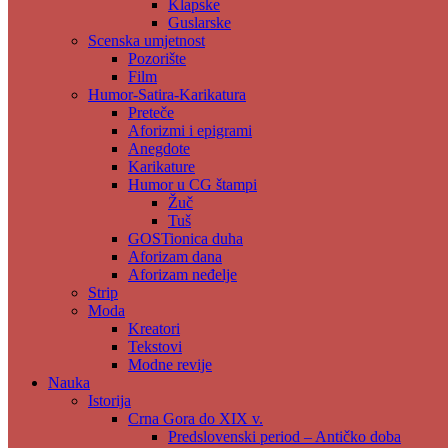
Klapske
Guslarske
Scenska umjetnost
Pozorište
Film
Humor-Satira-Karikatura
Preteče
Aforizmi i epigrami
Anegdote
Karikature
Humor u CG štampi
Žuč
Tuš
GOSTionica duha
Aforizam dana
Aforizam neđelje
Strip
Moda
Kreatori
Tekstovi
Modne revije
Nauka
Istorija
Crna Gora do XIX v.
Predslovenski period – Antičko doba