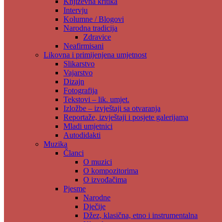
Književna kritika
Intervju
Kolumne / Blogovi
Narodna tradicija
Zdravice
Neafirmisani
Likovna i primijenjena umjetnost
Slikarstvo
Vajarstvo
Dizajn
Fotografija
Tekstovi – lik. umjet.
Izložbe – izvještaji sa otvaranja
Reportaže, izvještaji i posjete galerijama
Mladi umjetnici
Autodidakti
Muzika
Članci
O muzici
O kompozitorima
O izvođačima
Pjesme
Narodne
Dječije
Džez, klasična, etno i instrumentalna