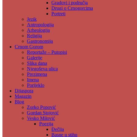
Gradovi i područja
Drugi o Crnogorcima
Portreti
Jezik
Antropologija
Arheologija
Religija
Gastronomija
Crnom Gorom
Reportaže – Putopisi
Galerije
Slika dana
Njegoševa ulica
Prezimena
Imena
Porijeklo
Dijaspora
Magazin
Blog
Zorko Popović
Gordan Stojović
Vesko Milović
Poezija
Đečija
Basne u stihu