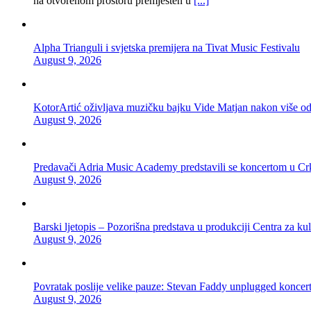
na otvorenom prostoru premješten u
[...]
Alpha Trianguli i svjetska premijera na Tivat Music Festivalu
August 9, 2026
KotorArtić oživljava muzičku bajku Vide Matjan nakon više od 
August 9, 2026
Predavači Adria Music Academy predstavili se koncertom u Cr
August 9, 2026
Barski ljetopis – Pozorišna predstava u produkciji Centra za kul
August 9, 2026
Povratak poslije velike pauze: Stevan Faddy unplugged koncer
August 9, 2026