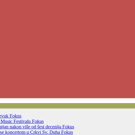
 zvuk
Fokus
t Music Festivalu
Fokus
tjan nakon više od šest decenija
Fokus
 se koncertom u Crkvi Sv. Duha
Fokus