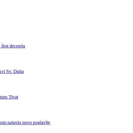
šest decenija
kvi Sv. Duha
turu Tivat
tom najavio novo poglavlje