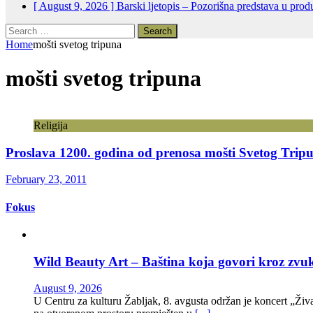
[ August 9, 2026 ]
Barski ljetopis – Pozorišna predstava u prod
Search
for:
Home
mošti svetog tripuna
mošti svetog tripuna
Religija
Proslava 1200. godina od prenosa mošti Svetog Trip
February 23, 2011
Fokus
Wild Beauty Art – Baština koja govori kroz zvu
August 9, 2026
U Centru za kulturu Žabljak, 8. avgusta održan je koncert „Živ