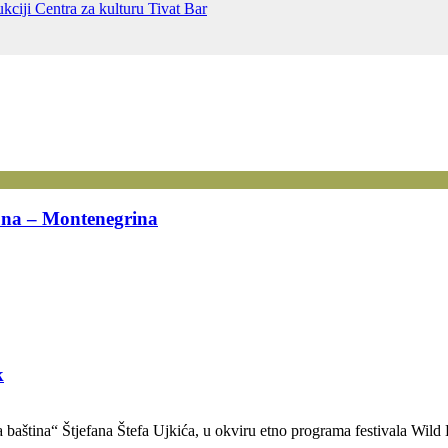
ukciji Centra za kulturu Tivat
Bar
una – Montenegrina
k
a baština“ Štjefana Štefa Ujkića, u okviru etno programa festivala Wil