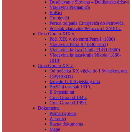
Doseljavanje Slovena – Dukljanska država
Vladavina Nemanjića
Balšići
Crnojevići
Period od pada Crnojevića do Petrovića
Početak vladavine Petrovića i XVIII v.
Crna Gora u XIX v.
Poč. XIX v. do smrti Petra I (1830)
Vladavina Petra II (1830-1851)
Vladavina knjaza Danila (1851-1860)
Vladavina knjaza/kralja Nikole (1860-
1918)
Crna Gora u XX v.
Od početka XX vijeka do I Svjetskog rata
I Svjetski rat
Između I i II Svjetskog rata
Božićni ustanak 1919.
II Svjetski rat
Crna Gora od 1945.
Crna Gora od 1990.
Dokumenta
Pisma i govori
Zakonici
Razna dokumenta
Mape