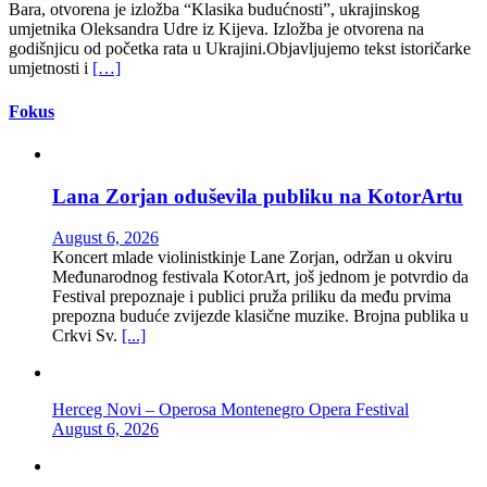
Bara, otvorena je izložba “Klasika budućnosti”, ukrajinskog
umjetnika Oleksandra Udre iz Kijeva. Izložba je otvorena na
godišnjicu od početka rata u Ukrajini.Objavljujemo tekst istoričarke
umjetnosti i
[…]
Fokus
Lana Zorjan oduševila publiku na KotorArtu
August 6, 2026
Koncert mlade violinistkinje Lane Zorjan, održan u okviru
Međunarodnog festivala KotorArt, još jednom je potvrdio da
Festival prepoznaje i publici pruža priliku da među prvima
prepozna buduće zvijezde klasične muzike. Brojna publika u
Crkvi Sv.
[...]
Herceg Novi – Operosa Montenegro Opera Festival
August 6, 2026