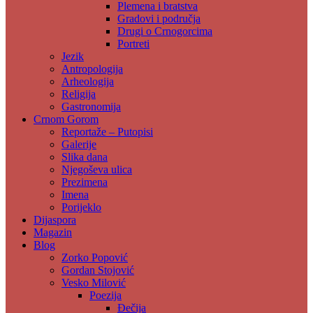
Plemena i bratstva
Gradovi i područja
Drugi o Crnogorcima
Portreti
Jezik
Antropologija
Arheologija
Religija
Gastronomija
Crnom Gorom
Reportaže – Putopisi
Galerije
Slika dana
Njegoševa ulica
Prezimena
Imena
Porijeklo
Dijaspora
Magazin
Blog
Zorko Popović
Gordan Stojović
Vesko Milović
Poezija
Đečija