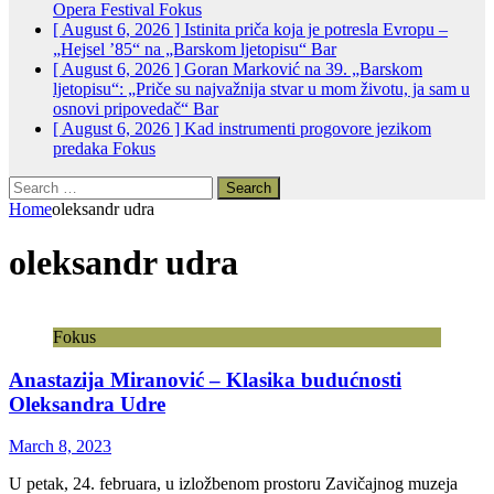
Opera Festival
Fokus
[ August 6, 2026 ]
Istinita priča koja je potresla Evropu –
„Hejsel ’85“ na „Barskom ljetopisu“
Bar
[ August 6, 2026 ]
Goran Marković na 39. „Barskom
ljetopisu“: „Priče su najvažnija stvar u mom životu, ja sam u
osnovi pripovedač“
Bar
[ August 6, 2026 ]
Kad instrumenti progovore jezikom
predaka
Fokus
Search
for:
Home
oleksandr udra
oleksandr udra
Fokus
Anastazija Miranović – Klasika budućnosti
Oleksandra Udre
March 8, 2023
U petak, 24. februara, u izložbenom prostoru Zavičajnog muzeja