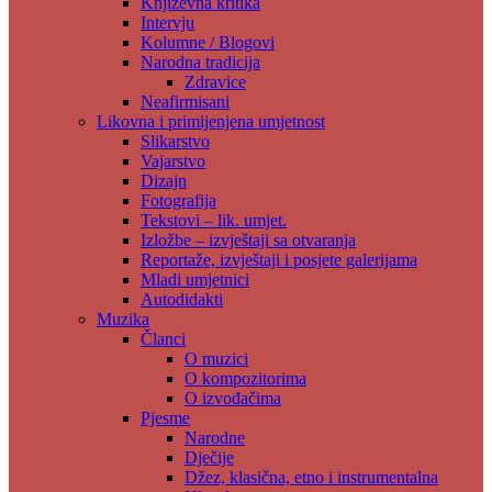
Književna kritika
Intervju
Kolumne / Blogovi
Narodna tradicija
Zdravice
Neafirmisani
Likovna i primijenjena umjetnost
Slikarstvo
Vajarstvo
Dizajn
Fotografija
Tekstovi – lik. umjet.
Izložbe – izvještaji sa otvaranja
Reportaže, izvještaji i posjete galerijama
Mladi umjetnici
Autodidakti
Muzika
Članci
O muzici
O kompozitorima
O izvođačima
Pjesme
Narodne
Dječije
Džez, klasična, etno i instrumentalna