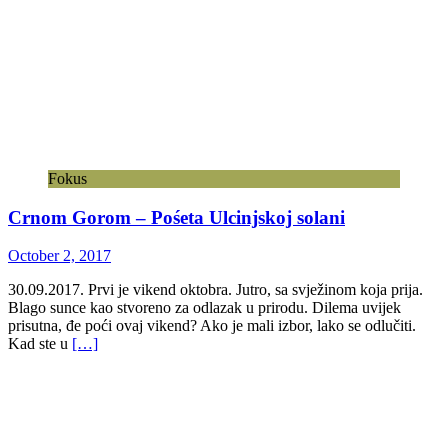
Fokus
Crnom Gorom – Pośeta Ulcinjskoj solani
October 2, 2017
30.09.2017. Prvi je vikend oktobra. Jutro, sa svježinom koja prija.
Blago sunce kao stvoreno za odlazak u prirodu. Dilema uvijek
prisutna, đe poći ovaj vikend? Ako je mali izbor, lako se odlučiti.
Kad ste u
[…]