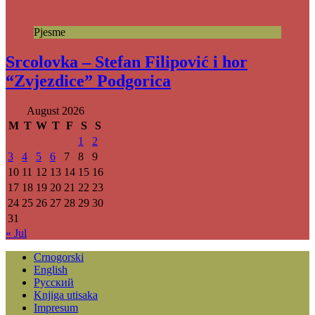
Pjesme
Srcolovka – Stefan Filipović i hor
“Zvjezdice” Podgorica
August 2026
M
T
W
T
F
S
S
1
2
3
4
5
6
7
8
9
10
11
12
13
14
15
16
17
18
19
20
21
22
23
24
25
26
27
28
29
30
31
« Jul
Crnogorski
English
Русский
Knjiga utisaka
Impresum