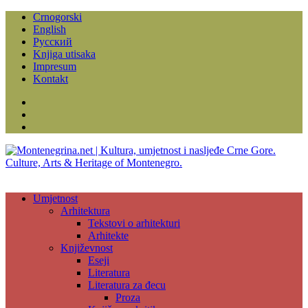
Crnogorski
English
Русский
Knjiga utisaka
Impresum
Kontakt
Facebook
Instagram
YouTube
Umjetnost
Arhitektura
Tekstovi o arhitekturi
Arhitekte
Književnost
Eseji
Literatura
Literatura za đecu
Proza