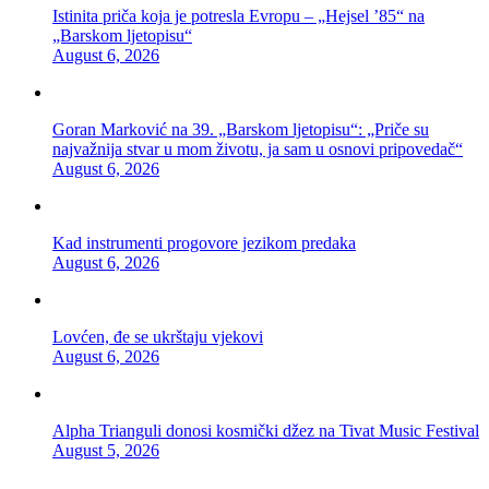
Istinita priča koja je potresla Evropu – „Hejsel ’85“ na
„Barskom ljetopisu“
August 6, 2026
Goran Marković na 39. „Barskom ljetopisu“: „Priče su
najvažnija stvar u mom životu, ja sam u osnovi pripovedač“
August 6, 2026
Kad instrumenti progovore jezikom predaka
August 6, 2026
Lovćen, đe se ukrštaju vjekovi
August 6, 2026
Alpha Trianguli donosi kosmički džez na Tivat Music Festival
August 5, 2026