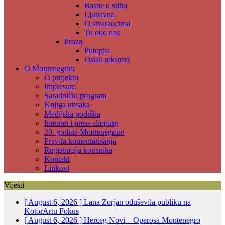
Basne u stihu
Ljubavna
O stvaraocima
Tu oko nas
Proza
Putopisi
Ostali tekstovi
O Montenegrini
O projektu
Impresum
Saradnički program
Knjiga utisaka
Medijska podrška
Internet i press clipping
20. godina Montenegrine
Pravila komentarisanja
Registracija korisnika
Kontakt
Linkovi
Vijesti
[ August 6, 2026 ]
Lana Zorjan oduševila publiku na
KotorArtu
Fokus
[ August 6, 2026 ]
Herceg Novi – Operosa Montenegro