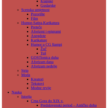
Klapske
Guslarske
Scenska umjetnost
Pozorište
Film
Humor-Satira-Karikatura
Preteče
Aforizmi i epigrami
Anegdote
Karikature
Humor u CG štampi
Žuč
Tuš
GOSTionica duha
Aforizam dana
Aforizam neđelje
Strip
Moda
Kreatori
Tekstovi
Modne revije
Nauka
Istorija
Crna Gora do XIX v.
Predslovenski period – Antičko doba