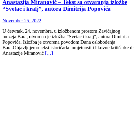
Anastazija Miranović – Tekst sa otvaranja izložbe
“Svetac i kralj”, autora Dimitrija Popovića
November 25, 2022
U četvrtak, 24. novembra, u izložbenom prostoru Zavičajnog
muzeja Bara, otvorena je izložba “Svetac i kralj”, autora Dimitrija
Popovića. Izložba je otvorena povodom Dana oslobođenja
Bara.Objavljujemo tekst istoričarke umjetnosti i likovne kritičarke dr
Anastazije Miranović
[…]