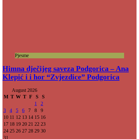
Pjesme
Himna dječijeg saveza Podgorica – Ana
Klepić i i hor “Zvjezdice” Podgorica
August 2026
M
T
W
T
F
S
S
1
2
3
4
5
6
7
8
9
10
11
12
13
14
15
16
17
18
19
20
21
22
23
24
25
26
27
28
29
30
31