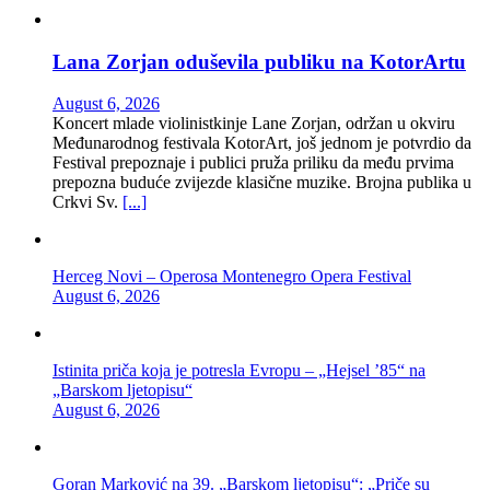
Lana Zorjan oduševila publiku na KotorArtu
August 6, 2026
Koncert mlade violinistkinje Lane Zorjan, održan u okviru
Međunarodnog festivala KotorArt, još jednom je potvrdio da
Festival prepoznaje i publici pruža priliku da među prvima
prepozna buduće zvijezde klasične muzike. Brojna publika u
Crkvi Sv.
[...]
Herceg Novi – Operosa Montenegro Opera Festival
August 6, 2026
Istinita priča koja je potresla Evropu – „Hejsel ’85“ na
„Barskom ljetopisu“
August 6, 2026
Goran Marković na 39. „Barskom ljetopisu“: „Priče su