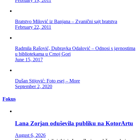
February 19, 2011
Bratstvo Milović iz Banjana – Zvanični sajt bratstva
February 22, 2011
Radmila Rašović, Dubravka Odalović – Odnosi s javnostima
u bibliotekama u Crnoj Gori
June 15, 2017
Dušan Stijović: Foto esej – More
September 2, 2020
Fokus
Lana Zorjan oduševila publiku na KotorArtu
August 6, 2026