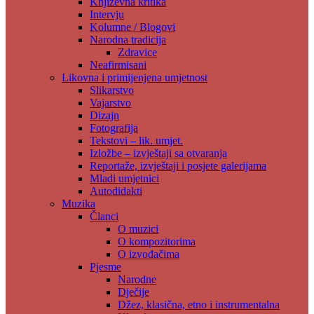
Književna kritika
Intervju
Kolumne / Blogovi
Narodna tradicija
Zdravice
Neafirmisani
Likovna i primijenjena umjetnost
Slikarstvo
Vajarstvo
Dizajn
Fotografija
Tekstovi – lik. umjet.
Izložbe – izvještaji sa otvaranja
Reportaže, izvještaji i posjete galerijama
Mladi umjetnici
Autodidakti
Muzika
Članci
O muzici
O kompozitorima
O izvođačima
Pjesme
Narodne
Dječije
Džez, klasična, etno i instrumentalna