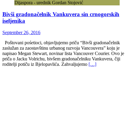
Dijaspora - urednik Gordan Stojović
Bivši gradonačelnik Vankuvera sin crnogorskih
iseljenika
September 26, 2016
Poštovani pośetioci, objavljujemo priču “Bivši gradonačelnik
zaslužan za zaostavštinu urbanog razvoja Vancouvera” koju je
napisao Megan Stewart, novinar lista Vancouver Courier. Ovo je
priča o Jacku Volrichu, bivšem gradonačelniku Vankuvera, čiji
roditelji potiču iz Bjelopavlića. Zahvaljujemo
[…]