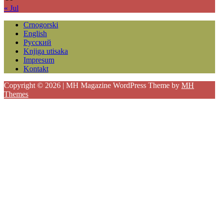
« Jul
Crnogorski
English
Русский
Knjiga utisaka
Impresum
Kontakt
Copyright © 2026 | MH Magazine WordPress Theme by
MH
Themes