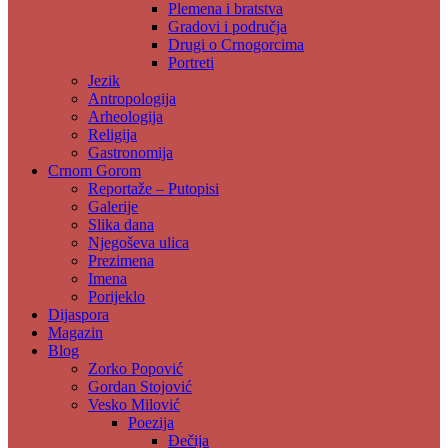
Plemena i bratstva
Gradovi i područja
Drugi o Crnogorcima
Portreti
Jezik
Antropologija
Arheologija
Religija
Gastronomija
Crnom Gorom
Reportaže – Putopisi
Galerije
Slika dana
Njegoševa ulica
Prezimena
Imena
Porijeklo
Dijaspora
Magazin
Blog
Zorko Popović
Gordan Stojović
Vesko Milović
Poezija
Đečija