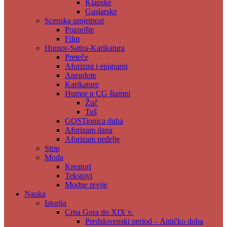
Klapske
Guslarske
Scenska umjetnost
Pozorište
Film
Humor-Satira-Karikatura
Preteče
Aforizmi i epigrami
Anegdote
Karikature
Humor u CG štampi
Žuč
Tuš
GOSTionica duha
Aforizam dana
Aforizam neđelje
Strip
Moda
Kreatori
Tekstovi
Modne revije
Nauka
Istorija
Crna Gora do XIX v.
Predslovenski period – Antičko doba