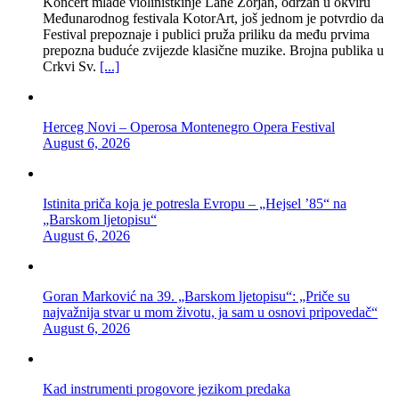
Koncert mlade violinistkinje Lane Zorjan, održan u okviru
Međunarodnog festivala KotorArt, još jednom je potvrdio da
Festival prepoznaje i publici pruža priliku da među prvima
prepozna buduće zvijezde klasične muzike. Brojna publika u
Crkvi Sv.
[...]
Herceg Novi – Operosa Montenegro Opera Festival
August 6, 2026
Istinita priča koja je potresla Evropu – „Hejsel ’85“ na
„Barskom ljetopisu“
August 6, 2026
Goran Marković na 39. „Barskom ljetopisu“: „Priče su
najvažnija stvar u mom životu, ja sam u osnovi pripovedač“
August 6, 2026
Kad instrumenti progovore jezikom predaka