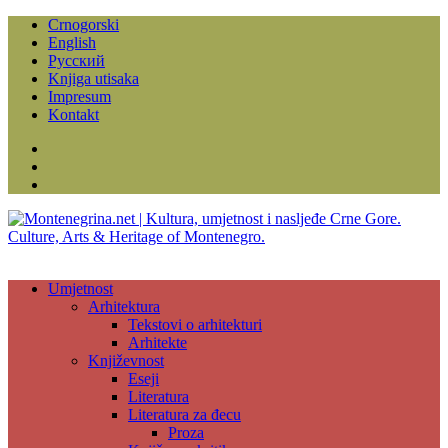
Crnogorski
English
Русский
Knjiga utisaka
Impresum
Kontakt
Facebook
Instagram
YouTube
Umjetnost
Arhitektura
Tekstovi o arhitekturi
Arhitekte
Književnost
Eseji
Literatura
Literatura za đecu
Proza