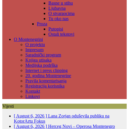
Basne u stihu
Ljubavna
O stvaraocima
Tu oko nas
Proza
Putopisi
Ostali tekstovi
O Montenegrini
O projektu
Impresum
Saradnički program
Knjiga utisaka
Medijska podrška
Internet i press clipping
20. godina Montenegrine
Pravila komentarisanja
Registracija korisnika
Kontakt
Linkovi
Vijesti
[ August 6, 2026 ]
Lana Zorjan oduševila publiku na
KotorArtu
Fokus
[ August 6, 2026 ]
Herceg Novi – Operosa Montenegro