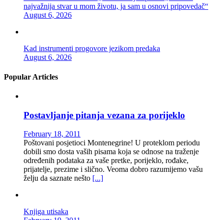
najvažnija stvar u mom životu, ja sam u osnovi pripovedač“
August 6, 2026
Kad instrumenti progovore jezikom predaka
August 6, 2026
Popular Articles
Postavljanje pitanja vezana za porijeklo
February 18, 2011
Poštovani posjetioci Montenegrine! U proteklom periodu
dobili smo dosta vaših pisama koja se odnose na traženje
određenih podataka za vaše pretke, porijeklo, rođake,
prijatelje, prezime i slično. Veoma dobro razumijemo vašu
želju da saznate nešto
[...]
Knjiga utisaka