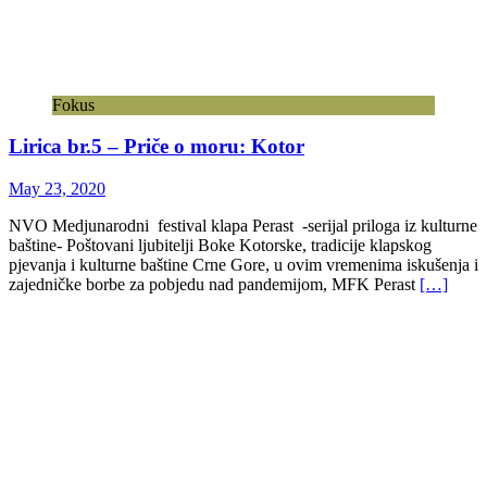
Fokus
Lirica br.5 – Priče o moru: Kotor
May 23, 2020
NVO Medjunarodni festival klapa Perast -serijal priloga iz kulturne
baštine- Poštovani ljubitelji Boke Kotorske, tradicije klapskog
pjevanja i kulturne baštine Crne Gore, u ovim vremenima iskušenja i
zajedničke borbe za pobjedu nad pandemijom, MFK Perast
[…]