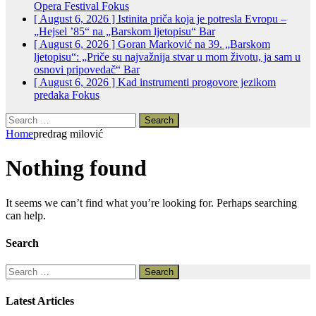
Opera Festival
Fokus
[ August 6, 2026 ]
Istinita priča koja je potresla Evropu –
„Hejsel ’85“ na „Barskom ljetopisu“
Bar
[ August 6, 2026 ]
Goran Marković na 39. „Barskom
ljetopisu“: „Priče su najvažnija stvar u mom životu, ja sam u
osnovi pripovedač“
Bar
[ August 6, 2026 ]
Kad instrumenti progovore jezikom
predaka
Fokus
Search
for:
Home
predrag milović
Nothing found
It seems we can’t find what you’re looking for. Perhaps searching
can help.
Search
Search
for:
Latest Articles