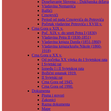
Doseljavanje Slovena – Dukljanska država
Vladavina Nemanjića
Balšići
Crnojevići
Period od pada Crnojevića do Petrovića
Početak vladavine Petrovića i XVIII v.
Crna Gora u XIX v.
Poč. XIX v. do smrti Petra I (1830)
Vladavina Petra II (1830-1851)
Vladavina knjaza Danila (1851-1860)
Vladavina knjaza/kralja Nikole (1860-
1918)
Crna Gora u XX v.
Od početka XX vijeka do I Svjetskog rata
I Svjetski rat
Između I i II Svjetskog rata
Božićni ustanak 1919.
II Svjetski rat
Crna Gora od 1945.
Crna Gora od 1990.
Dokumenta
Pisma i govori
Zakonici
Razna dokumenta
Mape