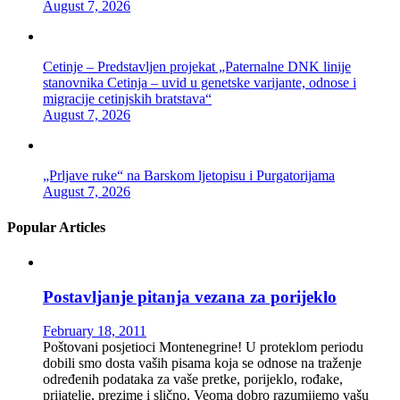
August 7, 2026
Cetinje – Predstavljen projekat „Paternalne DNK linije
stanovnika Cetinja – uvid u genetske varijante, odnose i
migracije cetinjskih bratstava“
August 7, 2026
„Prljave ruke“ na Barskom ljetopisu i Purgatorijama
August 7, 2026
Popular Articles
Postavljanje pitanja vezana za porijeklo
February 18, 2011
Poštovani posjetioci Montenegrine! U proteklom periodu
dobili smo dosta vaših pisama koja se odnose na traženje
određenih podataka za vaše pretke, porijeklo, rođake,
prijatelje, prezime i slično. Veoma dobro razumijemo vašu