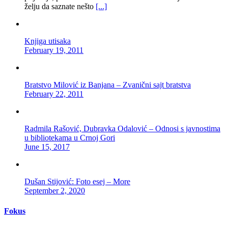
želju da saznate nešto
[...]
Knjiga utisaka
February 19, 2011
Bratstvo Milović iz Banjana – Zvanični sajt bratstva
February 22, 2011
Radmila Rašović, Dubravka Odalović – Odnosi s javnostima
u bibliotekama u Crnoj Gori
June 15, 2017
Dušan Stijović: Foto esej – More
September 2, 2020
Fokus