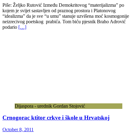
Piše: Željko Rutović Između Demokritovog “materijalizma” po
kojem je svijet sastavljen od praznog prostora i Platonovog
“idealizma” da je sve “u umu” stanuje uzvišena moć kosmogonije
neizrecivog poetskog prabića. Tom biću pjesnik Braho Adrović
podario
[…]
Dijaspora - urednik Gordan Stojović
Crnogorac ktitor crkve i škole u Hrvatskoj
October 8, 2011