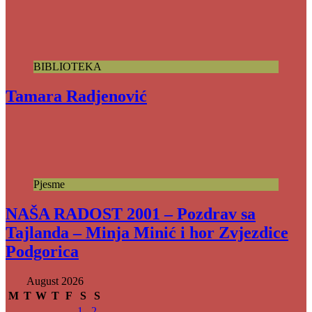
BIBLIOTEKA
Tamara Radjenović
Pjesme
NAŠA RADOST 2001 – Pozdrav sa
Tajlanda – Minja Minić i hor Zvjezdice
Podgorica
August 2026
M
T
W
T
F
S
S
1
2