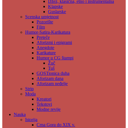
Džez, klasična, etno i instrumentalna
Klapske
Guslarske
Scenska umjetnost
Pozorište
Film
Humor-Satira-Karikatura
Preteče
Aforizmi i epigrami
Anegdote
Karikature
Humor u CG štampi
Žuč
Tuš
GOSTionica duha
Aforizam dana
Aforizam neđelje
Strip
Moda
Kreatori
Tekstovi
Modne revije
Nauka
Istorija
Crna Gora do XIX v.