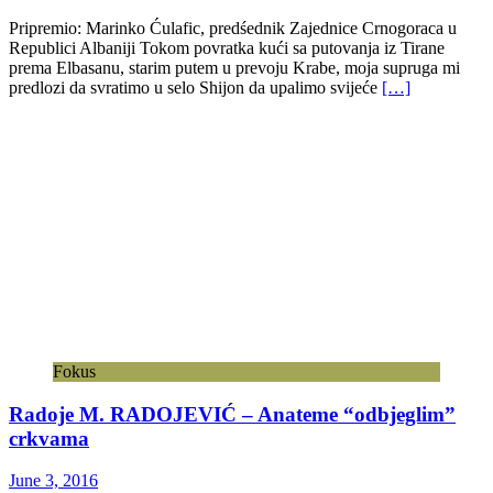
Pripremio: Marinko Ćulafic, predśednik Zajednice Crnogoraca u
Republici Albaniji Tokom povratka kući sa putovanja iz Tirane
prema Elbasanu, starim putem u prevoju Krabe, moja supruga mi
predlozi da svratimo u selo Shijon da upalimo svijeće
[…]
Fokus
Radoje M. RADOJEVIĆ – Anateme “odbjeglim”
crkvama
June 3, 2016