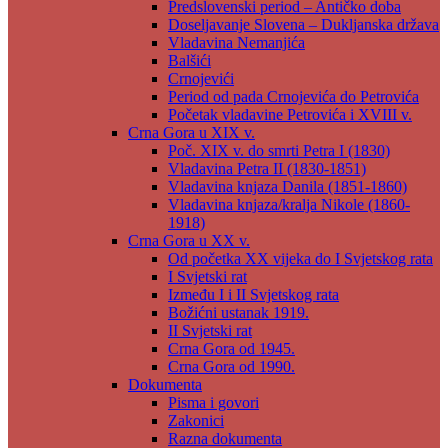
Predslovenski period – Antičko doba
Doseljavanje Slovena – Dukljanska država
Vladavina Nemanjića
Balšići
Crnojevići
Period od pada Crnojevića do Petrovića
Početak vladavine Petrovića i XVIII v.
Crna Gora u XIX v.
Poč. XIX v. do smrti Petra I (1830)
Vladavina Petra II (1830-1851)
Vladavina knjaza Danila (1851-1860)
Vladavina knjaza/kralja Nikole (1860-
1918)
Crna Gora u XX v.
Od početka XX vijeka do I Svjetskog rata
I Svjetski rat
Između I i II Svjetskog rata
Božićni ustanak 1919.
II Svjetski rat
Crna Gora od 1945.
Crna Gora od 1990.
Dokumenta
Pisma i govori
Zakonici
Razna dokumenta