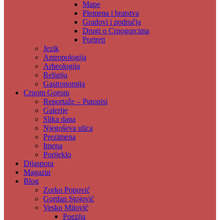
Mape
Plemena i bratstva
Gradovi i područja
Drugi o Crnogorcima
Portreti
Jezik
Antropologija
Arheologija
Religija
Gastronomija
Crnom Gorom
Reportaže – Putopisi
Galerije
Slika dana
Njegoševa ulica
Prezimena
Imena
Porijeklo
Dijaspora
Magazin
Blog
Zorko Popović
Gordan Stojović
Vesko Milović
Poezija