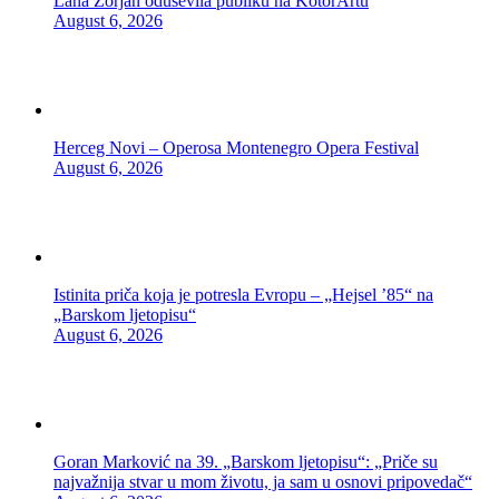
Lana Zorjan oduševila publiku na KotorArtu
August 6, 2026
Herceg Novi – Operosa Montenegro Opera Festival
August 6, 2026
Istinita priča koja je potresla Evropu – „Hejsel ’85“ na
„Barskom ljetopisu“
August 6, 2026
Goran Marković na 39. „Barskom ljetopisu“: „Priče su
najvažnija stvar u mom životu, ja sam u osnovi pripovedač“