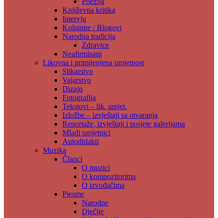
Poezija
Književna kritika
Intervju
Kolumne / Blogovi
Narodna tradicija
Zdravice
Neafirmisani
Likovna i primijenjena umjetnost
Slikarstvo
Vajarstvo
Dizajn
Fotografija
Tekstovi – lik. umjet.
Izložbe – izvještaji sa otvaranja
Reportaže, izvještaji i posjete galerijama
Mladi umjetnici
Autodidakti
Muzika
Članci
O muzici
O kompozitorima
O izvođačima
Pjesme
Narodne
Dječije