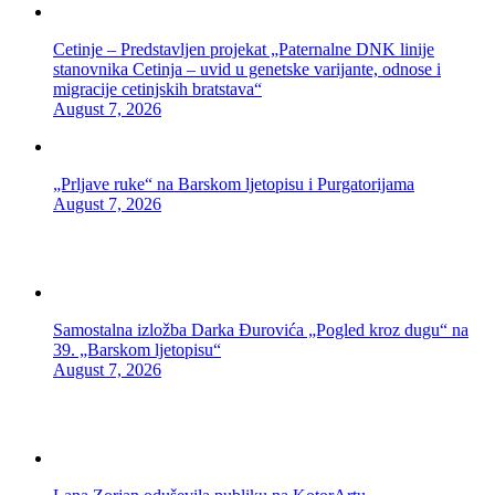
Cetinje – Predstavljen projekat „Paternalne DNK linije
stanovnika Cetinja – uvid u genetske varijante, odnose i
migracije cetinjskih bratstava“
August 7, 2026
„Prljave ruke“ na Barskom ljetopisu i Purgatorijama
August 7, 2026
Samostalna izložba Darka Đurovića „Pogled kroz dugu“ na
39. „Barskom ljetopisu“
August 7, 2026