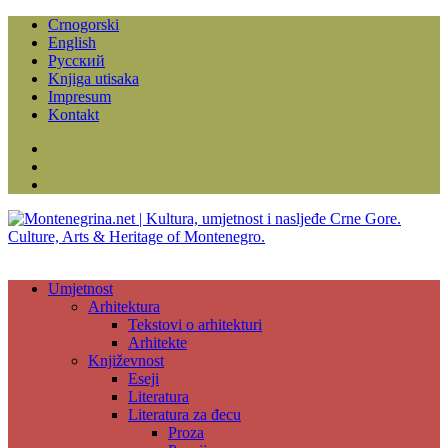
Crnogorski
English
Русский
Knjiga utisaka
Impresum
Kontakt
Facebook
Instagram
YouTube
Umjetnost
Arhitektura
Tekstovi o arhitekturi
Arhitekte
Književnost
Eseji
Literatura
Literatura za đecu
Proza