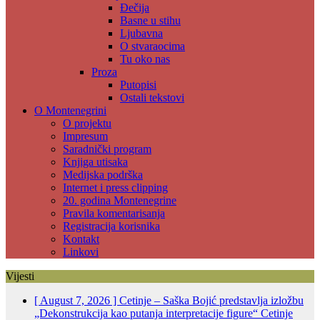
Đečija
Basne u stihu
Ljubavna
O stvaraocima
Tu oko nas
Proza
Putopisi
Ostali tekstovi
O Montenegrini
O projektu
Impresum
Saradnički program
Knjiga utisaka
Medijska podrška
Internet i press clipping
20. godina Montenegrine
Pravila komentarisanja
Registracija korisnika
Kontakt
Linkovi
Vijesti
[ August 7, 2026 ]
Cetinje – Saška Bojić predstavlja izložbu
„Dekonstrukcija kao putanja interpretacije figure“
Cetinje