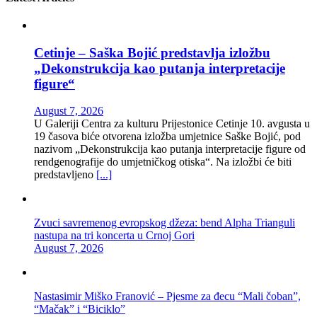
Cetinje – Saška Bojić predstavlja izložbu
„Dekonstrukcija kao putanja interpretacije
figure“
August 7, 2026
U Galeriji Centra za kulturu Prijestonice Cetinje 10. avgusta u
19 časova biće otvorena izložba umjetnice Saške Bojić, pod
nazivom „Dekonstrukcija kao putanja interpretacije figure od
rendgenografije do umjetničkog otiska“. Na izložbi će biti
predstavljeno
[...]
Zvuci savremenog evropskog džeza: bend Alpha Trianguli
nastupa na tri koncerta u Crnoj Gori
August 7, 2026
Nastasimir Miško Franović – Pjesme za đecu “Mali čoban”,
“Mačak” i “Biciklo”