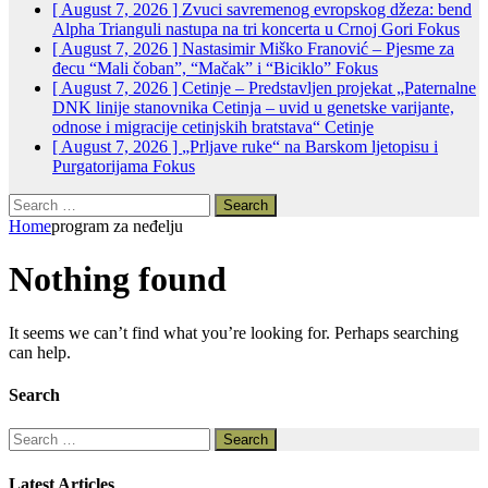
[ August 7, 2026 ]
Zvuci savremenog evropskog džeza: bend
Alpha Trianguli nastupa na tri koncerta u Crnoj Gori
Fokus
[ August 7, 2026 ]
Nastasimir Miško Franović – Pjesme za
đecu “Mali čoban”, “Mačak” i “Biciklo”
Fokus
[ August 7, 2026 ]
Cetinje – Predstavljen projekat „Paternalne
DNK linije stanovnika Cetinja – uvid u genetske varijante,
odnose i migracije cetinjskih bratstava“
Cetinje
[ August 7, 2026 ]
„Prljave ruke“ na Barskom ljetopisu i
Purgatorijama
Fokus
Search
for:
Home
program za neđelju
Nothing found
It seems we can’t find what you’re looking for. Perhaps searching
can help.
Search
Search
for:
Latest Articles