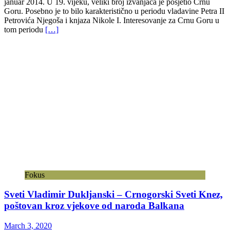
januar 2014. U 19. vijeku, veliki broj izvanjaca je posjetio Crnu
Goru. Posebno je to bilo karakteristično u periodu vladavine Petra II
Petrovića Njegoša i knjaza Nikole I. Interesovanje za Crnu Goru u
tom periodu
[…]
Fokus
Sveti Vladimir Dukljanski – Crnogorski Sveti Knez,
poštovan kroz vjekove od naroda Balkana
March 3, 2020