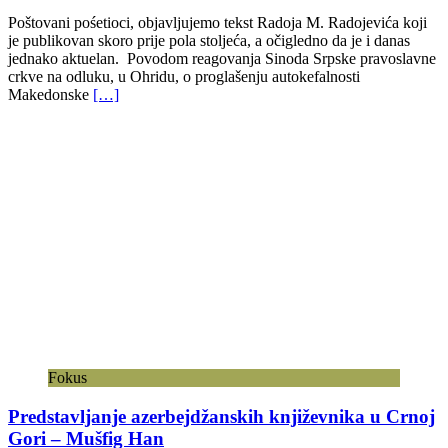
Poštovani pośetioci, objavljujemo tekst Radoja M. Radojevića koji
je publikovan skoro prije pola stoljeća, a očigledno da je i danas
jednako aktuelan. Povodom reagovanja Sinoda Srpske pravoslavne
crkve na odluku, u Ohridu, o proglašenju autokefalnosti
Makedonske
[…]
Fokus
Predstavljanje azerbejdžanskih književnika u Crnoj
Gori – Mušfig Han