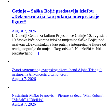
Cetinje – Saška Bojić predstavlja izložbu
„Dekonstrukcija kao putanja interpretacije
figure“
August 7, 2026
U Galeriji Centra za kulturu Prijestonice Cetinje 10. avgusta u
19 časova biće otvorena izložba umjetnice Saške Bojić, pod
nazivom „Dekonstrukcija kao putanja interpretacije figure od
rendgenografije do umjetničkog otiska“. Na izložbi će biti
predstavljeno
[...]
Zvuci savremenog evropskog džeza: bend Alpha Trianguli
nastupa na tri koncerta u Crnoj Gori
August 7, 2026
Nastasimir Miško Franović – Pjesme za đecu “Mali čoban”,
“Mačak” i “Biciklo”
August 7, 2026