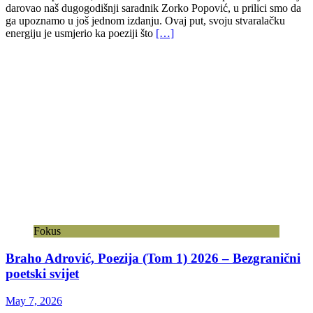
darovao naš dugogodišnji saradnik Zorko Popović, u prilici smo da
ga upoznamo u još jednom izdanju. Ovaj put, svoju stvaralačku
energiju je usmjerio ka poeziji što
[…]
Fokus
Braho Adrović, Poezija (Tom 1) 2026 – Bezgranični
poetski svijet
May 7, 2026