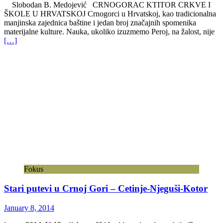
Slobodan B. Medojević CRNOGORAC KTITOR CRKVE I
ŠKOLE U HRVATSKOJ Crnogorci u Hrvatskoj, kao tradicionalna
manjinska zajednica baštine i jedan broj značajnih spomenika
materijalne kulture. Nauka, ukoliko izuzmemo Peroj, na žalost, nije
[…]
Fokus
Stari putevi u Crnoj Gori – Cetinje-Njeguši-Kotor
January 8, 2014