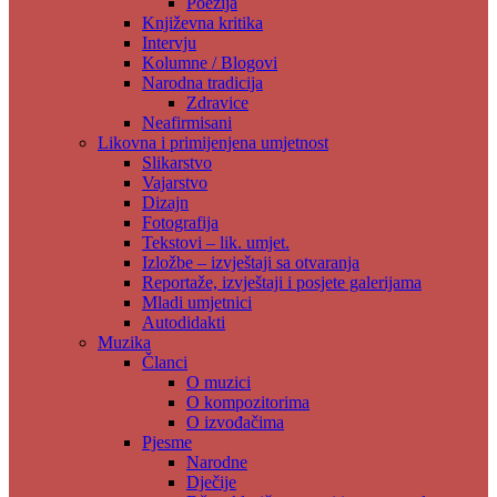
Poezija
Književna kritika
Intervju
Kolumne / Blogovi
Narodna tradicija
Zdravice
Neafirmisani
Likovna i primijenjena umjetnost
Slikarstvo
Vajarstvo
Dizajn
Fotografija
Tekstovi – lik. umjet.
Izložbe – izvještaji sa otvaranja
Reportaže, izvještaji i posjete galerijama
Mladi umjetnici
Autodidakti
Muzika
Članci
O muzici
O kompozitorima
O izvođačima
Pjesme
Narodne
Dječije