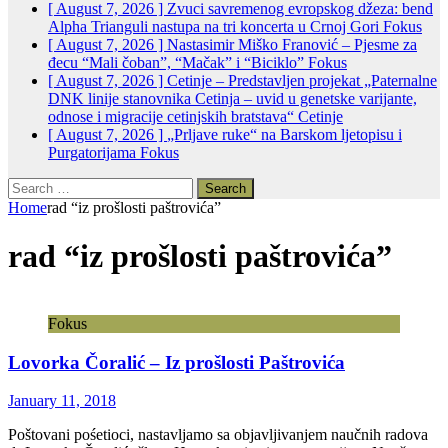
[ August 7, 2026 ]
Zvuci savremenog evropskog džeza: bend
Alpha Trianguli nastupa na tri koncerta u Crnoj Gori
Fokus
[ August 7, 2026 ]
Nastasimir Miško Franović – Pjesme za
đecu “Mali čoban”, “Mačak” i “Biciklo”
Fokus
[ August 7, 2026 ]
Cetinje – Predstavljen projekat „Paternalne
DNK linije stanovnika Cetinja – uvid u genetske varijante,
odnose i migracije cetinjskih bratstava“
Cetinje
[ August 7, 2026 ]
„Prljave ruke“ na Barskom ljetopisu i
Purgatorijama
Fokus
Search
for:
Home
rad “iz prošlosti paštrovića”
rad “iz prošlosti paštrovića”
Fokus
Lovorka Čoralić – Iz prošlosti Paštrovića
January 11, 2018
Poštovani pośetioci, nastavljamo sa objavljivanjem naučnih radova