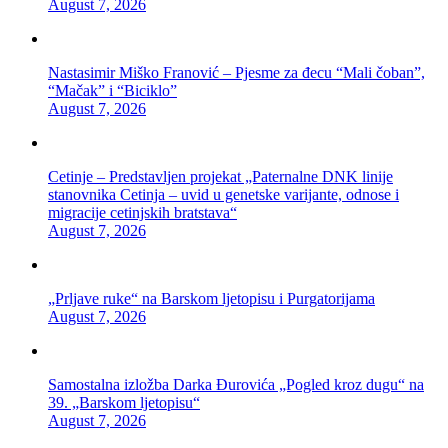
August 7, 2026
Nastasimir Miško Franović – Pjesme za đecu “Mali čoban”,
“Mačak” i “Biciklo”
August 7, 2026
Cetinje – Predstavljen projekat „Paternalne DNK linije
stanovnika Cetinja – uvid u genetske varijante, odnose i
migracije cetinjskih bratstava“
August 7, 2026
„Prljave ruke“ na Barskom ljetopisu i Purgatorijama
August 7, 2026
Samostalna izložba Darka Đurovića „Pogled kroz dugu“ na
39. „Barskom ljetopisu“
August 7, 2026