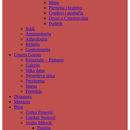
Mape
Plemena i bratstva
Gradovi i područja
Drugi o Crnogorcima
Portreti
Jezik
Antropologija
Arheologija
Religija
Gastronomija
Crnom Gorom
Reportaže – Putopisi
Galerije
Slika dana
Njegoševa ulica
Prezimena
Imena
Porijeklo
Dijaspora
Magazin
Blog
Zorko Popović
Gordan Stojović
Vesko Milović
Poezija