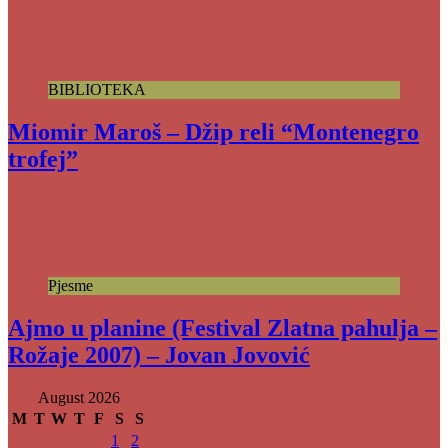
BIBLIOTEKA
Miomir Maroš – Džip reli “Montenegro
trofej”
Pjesme
Ajmo u planine (Festival Zlatna pahulja –
Rožaje 2007) – Jovan Jovović
August 2026
M
T
W
T
F
S
S
1
2