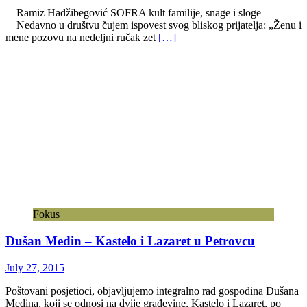
Ramiz Hadžibegović SOFRA kult familije, snage i sloge
Nedavno u društvu čujem ispovest svog bliskog prijatelja: „Ženu i
mene pozovu na nedeljni ručak zet
[…]
Fokus
Dušan Medin – Kastelo i Lazaret u Petrovcu
July 27, 2015
Poštovani posjetioci, objavljujemo integralno rad gospodina Dušana
Medina, koji se odnosi na dvije građevine, Kastelo i Lazaret, po