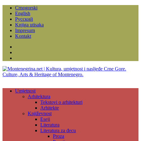
Crnogorski
English
Русский
Knjiga utisaka
Impresum
Kontakt
Facebook
Instagram
YouTube
Umjetnost
Arhitektura
Tekstovi o arhitekturi
Arhitekte
Književnost
Eseji
Literatura
Literatura za đecu
Proza