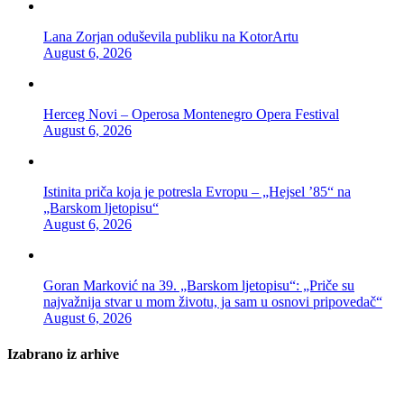
Lana Zorjan oduševila publiku na KotorArtu
August 6, 2026
Herceg Novi – Operosa Montenegro Opera Festival
August 6, 2026
Istinita priča koja je potresla Evropu – „Hejsel ’85“ na
„Barskom ljetopisu“
August 6, 2026
Goran Marković na 39. „Barskom ljetopisu“: „Priče su
najvažnija stvar u mom životu, ja sam u osnovi pripovedač“
August 6, 2026
Izabrano iz arhive