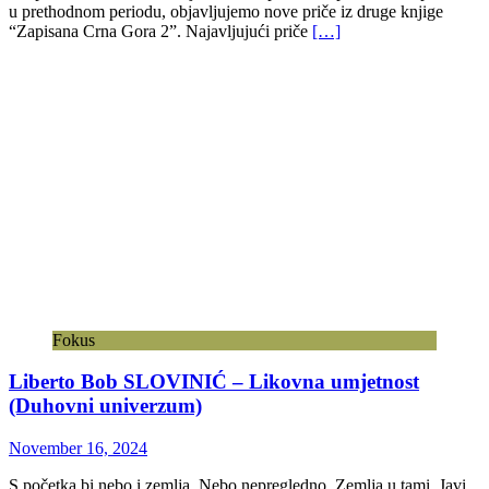
u prethodnom periodu, objavljujemo nove priče iz druge knjige
“Zapisana Crna Gora 2”. Najavljujući priče
[…]
Fokus
Liberto Bob SLOVINIĆ – Likovna umjetnost
(Duhovni univerzum)
November 16, 2024
S početka bi nebo i zemlja. Nebo nepregledno. Zemlja u tami. Javi