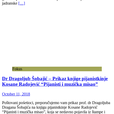
jadranske
[…]
Fokus
Dr Dragoljub Šobajić – Prikaz knjige pijanistkinje
Kosane Radojević “Pijanisti i muzička misao”
October 11, 2018
Poštovani pośetioci, preporučujemo vam prikaz prof. dr Dragoljuba
Dragana Šobajića na knjigu pijanistkinje Kosane Radojević
“Pijanisti i muzička misao”, koja se nedavno pojavila iz štampe i