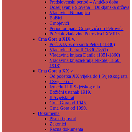
Predslovenski period – Antičko doba
Doseljavanje Slovena – Dukljanska država
Vladavina Nemanjića
Balšići
Crnojevići
Period od pada Crnojevića do Petrovića
Početak vladavine Petrovića i XVIII v.
Crna Gora u XIX v.
Poč. XIX v. do smrti Petra I (1830)
Vladavina Petra II (1830-1851)
Vladavina knjaza Danila (1851-1860)
Vladavina knjaza/kralja Nikole (1860-
1918)
Crna Gora u XX v.
Od početka XX vijeka do I Svjetskog rata
I Svjetski rat
Između I i II Svjetskog rata
Božićni ustanak 1919.
II Svjetski rat
Crna Gora od 1945.
Crna Gora od 1990.
Dokumenta
Pisma i govori
Zakonici
Razna dokumenta