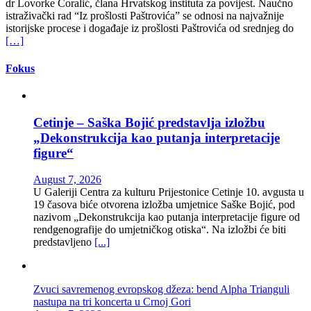
dr Lovorke Čoralić, člana Hrvatskog instituta za povijest. Naučno
istraživački rad “Iz prošlosti Paštrovića” se odnosi na najvažnije
istorijske procese i događaje iz prošlosti Paštrovića od srednjeg do
[…]
Fokus
Cetinje – Saška Bojić predstavlja izložbu
„Dekonstrukcija kao putanja interpretacije
figure“
August 7, 2026
U Galeriji Centra za kulturu Prijestonice Cetinje 10. avgusta u
19 časova biće otvorena izložba umjetnice Saške Bojić, pod
nazivom „Dekonstrukcija kao putanja interpretacije figure od
rendgenografije do umjetničkog otiska“. Na izložbi će biti
predstavljeno
[...]
Zvuci savremenog evropskog džeza: bend Alpha Trianguli
nastupa na tri koncerta u Crnoj Gori