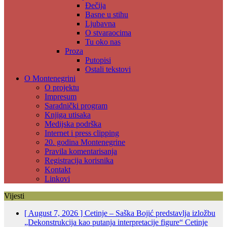
Đečija
Basne u stihu
Ljubavna
O stvaraocima
Tu oko nas
Proza
Putopisi
Ostali tekstovi
O Montenegrini
O projektu
Impresum
Saradnički program
Knjiga utisaka
Medijska podrška
Internet i press clipping
20. godina Montenegrine
Pravila komentarisanja
Registracija korisnika
Kontakt
Linkovi
Vijesti
[ August 7, 2026 ]
Cetinje – Saška Bojić predstavlja izložbu
„Dekonstrukcija kao putanja interpretacije figure“
Cetinje