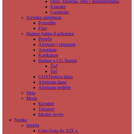
Džez, klasična, etno i instrumentalna
Klapske
Guslarske
Scenska umjetnost
Pozorište
Film
Humor-Satira-Karikatura
Preteče
Aforizmi i epigrami
Anegdote
Karikature
Humor u CG štampi
Žuč
Tuš
GOSTionica duha
Aforizam dana
Aforizam neđelje
Strip
Moda
Kreatori
Tekstovi
Modne revije
Nauka
Istorija
Crna Gora do XIX v.