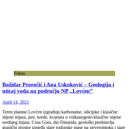
Fokus
Božidar Proročić i Ana Uskoković – Geologija i
uticaj voda na području NP ,,Lovćen”
April 14, 2021
Teren planine Lovćen izgrađuju karbonatne, silicijske i klasične
stijene trijasa, jure, krede, kvartara u vulkanogeno-klasične stijene
srednjeg trijasa. Crna Gora, dio Dinarida, geološki predstavlja
granični prostor između stare rodopske mase na sjeveroistoku i stare