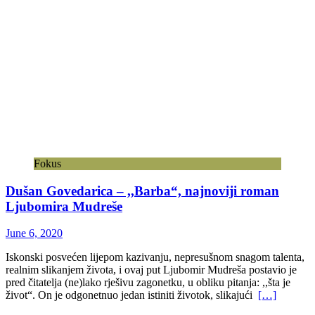
Fokus
Dušan Govedarica – ,,Barba“, najnoviji roman
Ljubomira Mudreše
June 6, 2020
Iskonski posvećen lijepom kazivanju, nepresušnom snagom talenta,
realnim slikanjem života, i ovaj put Ljubomir Mudreša postavio je
pred čitatelja (ne)lako rješivu zagonetku, u obliku pitanja: ,,šta je
život“. On je odgonetnuo jedan istiniti životok, slikajući
[…]