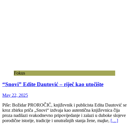
Fokus
“Snovi” Edite Dautović – riječ kao utočište
May 22, 2025
Piše: Božidar PROROČIĆ, književnik i publicista Edita Dautović se
kroz zbirku priča „Snovi“ izdvaja kao autentična književnica čija
proza nadilazi svakodnevno pripovijedanje i zalazi u duboke slojeve
porodične istorije, tradicije i unutrašnjih stanja žene, majke,
[…]