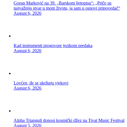
Goran Marković na 39. „Barskom ljetopisu“: „Priče su
najvažnija stvar u mom životu, ja sam u osnovi pripovedač“
August 6, 2026
Kad instrumenti progovore jezikom predaka
August 6, 2026
Lovćen, đe se ukrštaju vjekovi
August 6, 2026
Alpha Trianguli donosi kosmički džez na Tivat Music Festival
August 5, 2026