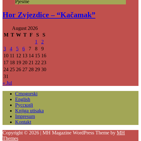
Pjesme
Hor Zvjezdice – “Kačamak”
August 2026
M
T
W
T
F
S
S
1
2
3
4
5
6
7
8
9
10
11
12
13
14
15
16
17
18
19
20
21
22
23
24
25
26
27
28
29
30
31
« Jul
Crnogorski
English
Русский
Knjiga utisaka
Impresum
Kontakt
Copyright © 2026 | MH Magazine WordPress Theme by
MH
Themes