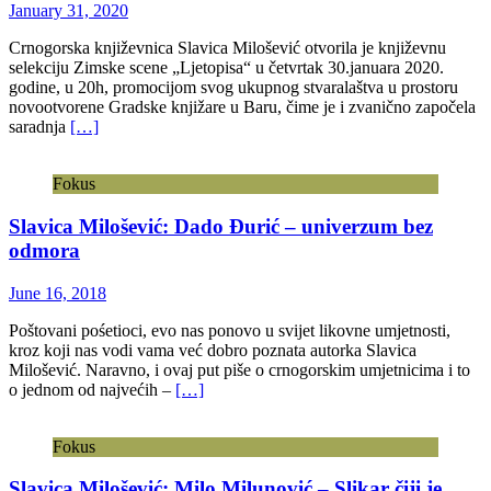
January 31, 2020
Crnogorska književnica Slavica Milošević otvorila je književnu
selekciju Zimske scene „Ljetopisa“ u četvrtak 30.januara 2020.
godine, u 20h, promocijom svog ukupnog stvaralaštva u prostoru
novootvorene Gradske knjižare u Baru, čime je i zvanično započela
saradnja
[…]
Fokus
Slavica Milošević: Dado Đurić – univerzum bez
odmora
June 16, 2018
Poštovani pośetioci, evo nas ponovo u svijet likovne umjetnosti,
kroz koji nas vodi vama već dobro poznata autorka Slavica
Milošević. Naravno, i ovaj put piše o crnogorskim umjetnicima i to
o jednom od najvećih –
[…]
Fokus
Slavica Milošević: Milo Milunović – Slikar čiji je