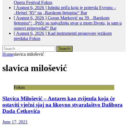
Opera Festival
Fokus
[ August 6, 2026 ]
Istinita priča koja je potresla Evropu –
„Hejsel ’85“ na „Barskom ljetopisu“
Bar
[ August 6, 2026 ]
Goran Marković na 39. „Barskom
ljetopisu“: „Priče su najvažnija stvar u mom životu, ja sam u
osnovi pripovedač“
Bar
[ August 6, 2026 ]
Kad instrumenti progovore jezikom
predaka
Fokus
Search
for:
Home
slavica milošević
slavica milošević
Fokus
Slavica Milošević – Antares kao zvijezda koja će
ostaviti vječni sjaj na likovno stvaralaštvo Dalibora
Dada Ćetkovića
June 17, 2021