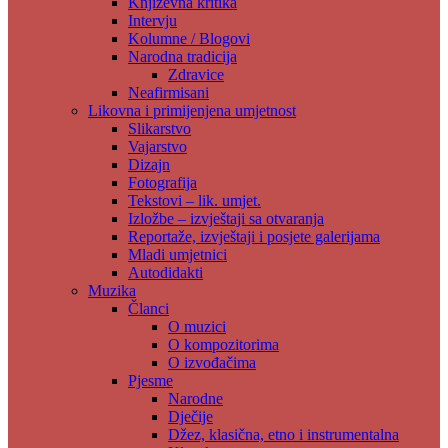
Književna kritika
Intervju
Kolumne / Blogovi
Narodna tradicija
Zdravice
Neafirmisani
Likovna i primijenjena umjetnost
Slikarstvo
Vajarstvo
Dizajn
Fotografija
Tekstovi – lik. umjet.
Izložbe – izvještaji sa otvaranja
Reportaže, izvještaji i posjete galerijama
Mladi umjetnici
Autodidakti
Muzika
Članci
O muzici
O kompozitorima
O izvođačima
Pjesme
Narodne
Dječije
Džez, klasična, etno i instrumentalna