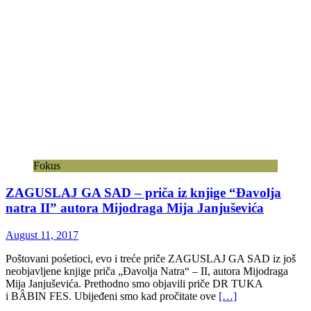
Fokus
ZAGUSLAJ GA SAD – priča iz knjige “Đavolja
natra II” autora Mijodraga Mija Janjuševića
August 11, 2017
Poštovani pośetioci, evo i treće priče ZAGUSLAJ GA SAD iz još
neobjavljene knjige priča „Đavolja Natra“ – II, autora Mijodraga
Mija Janjuševića. Prethodno smo objavili priče DR TUKA
i BÂBIN FES. Ubijeđeni smo kad pročitate ove
[…]