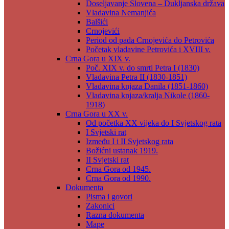
Doseljavanje Slovena – Dukljanska država
Vladavina Nemanjića
Balšići
Crnojevići
Period od pada Crnojevića do Petrovića
Početak vladavine Petrovića i XVIII v.
Crna Gora u XIX v.
Poč. XIX v. do smrti Petra I (1830)
Vladavina Petra II (1830-1851)
Vladavina knjaza Danila (1851-1860)
Vladavina knjaza/kralja Nikole (1860-
1918)
Crna Gora u XX v.
Od početka XX vijeka do I Svjetskog rata
I Svjetski rat
Između I i II Svjetskog rata
Božićni ustanak 1919.
II Svjetski rat
Crna Gora od 1945.
Crna Gora od 1990.
Dokumenta
Pisma i govori
Zakonici
Razna dokumenta
Mape