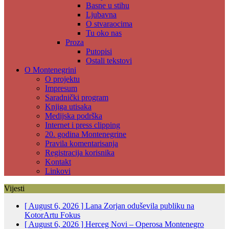
Basne u stihu
Ljubavna
O stvaraocima
Tu oko nas
Proza
Putopisi
Ostali tekstovi
O Montenegrini
O projektu
Impresum
Saradnički program
Knjiga utisaka
Medijska podrška
Internet i press clipping
20. godina Montenegrine
Pravila komentarisanja
Registracija korisnika
Kontakt
Linkovi
Vijesti
[ August 6, 2026 ]
Lana Zorjan oduševila publiku na
KotorArtu
Fokus
[ August 6, 2026 ]
Herceg Novi – Operosa Montenegro