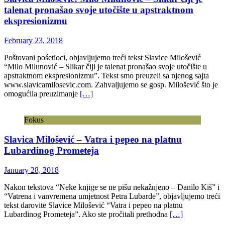
talenat pronašao svoje utočište u apstraktnom
ekspresionizmu
February 23, 2018
Poštovani pośetioci, objavljujemo treći tekst Slavice Milošević
“Milo Milunović – Slikar čiji je talenat pronašao svoje utočište u
apstraktnom ekspresionizmu”. Tekst smo preuzeli sa njenog sajta
www.slavicamilosevic.com. Zahvaljujemo se gosp. Milošević što je
omogućila preuzimanje
[…]
Fokus
Slavica Milošević – Vatra i pepeo na platnu
Lubardinog Prometeja
January 28, 2018
Nakon tekstova “Neke knjige se ne pišu nekažnjeno – Danilo Kiš” i
“Vatrena i vanvremena umjetnost Petra Lubarde”, objavljujemo treći
tekst darovite Slavice Milošević “Vatra i pepeo na platnu
Lubardinog Prometeja”. Ako ste pročitali prethodna
[…]