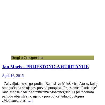
Drugi o Crnogorcima
Jan Moris – PRIJESTONICA RURITANIJE
April 16, 2015
Zahvaljujemo se gospodinu Radoslavu Miloševiću Atosu, koji je
omogućio da se njegov prevod putopisa „Prijestonica Ruritanije“
Jana Morisa nađe na stranicama Montenegrine. U prethodnom
periodu objavili smo njegov prevod još jednog putopisa
„Montenegro as
[…]