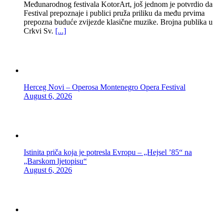
Međunarodnog festivala KotorArt, još jednom je potvrdio da
Festival prepoznaje i publici pruža priliku da među prvima
prepozna buduće zvijezde klasične muzike. Brojna publika u
Crkvi Sv.
[...]
Herceg Novi – Operosa Montenegro Opera Festival
August 6, 2026
Istinita priča koja je potresla Evropu – „Hejsel ’85“ na
„Barskom ljetopisu“
August 6, 2026