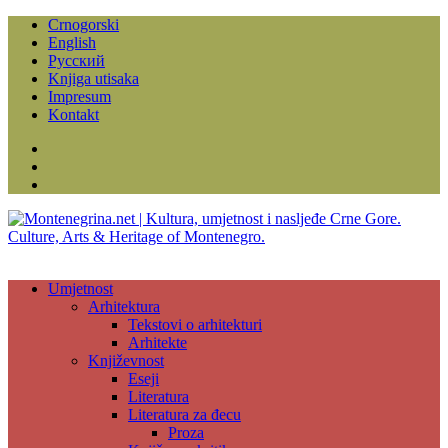
Crnogorski
English
Русский
Knjiga utisaka
Impresum
Kontakt
Facebook
Instagram
YouTube
Umjetnost
Arhitektura
Tekstovi o arhitekturi
Arhitekte
Književnost
Eseji
Literatura
Literatura za đecu
Proza