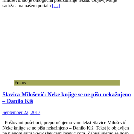
Milošević što je omogućila preuzimanje teksta. Objavljivanje
sadržaja na našem portalu
[…]
Fokus
Slavica Milošević: Neke knjige se ne pišu nekažnjeno
– Danilo Kiš
September 22, 2017
Poštovani pośetioci, preporučujemo vam tekst Slavice Milošević
Neke knjige se ne pišu nekažnjeno – Danilo Kiš. Tekst je objavljen
na njenom sajtu www.slavicamilosevic.com. Zahvaljujemo se gosp.