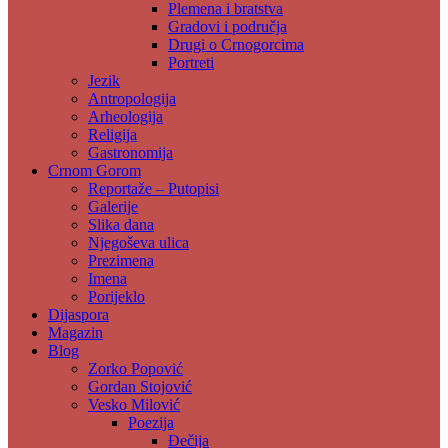
Plemena i bratstva
Gradovi i područja
Drugi o Crnogorcima
Portreti
Jezik
Antropologija
Arheologija
Religija
Gastronomija
Crnom Gorom
Reportaže – Putopisi
Galerije
Slika dana
Njegoševa ulica
Prezimena
Imena
Porijeklo
Dijaspora
Magazin
Blog
Zorko Popović
Gordan Stojović
Vesko Milović
Poezija
Đečija