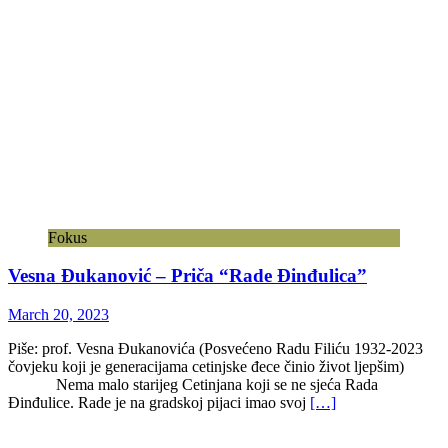
Fokus
Vesna Đukanović – Priča “Rade Đinđulica”
March 20, 2023
Piše: prof. Vesna Đukanovića (Posvećeno Radu Filiću 1932-2023
čovjeku koji je generacijama cetinjske đece činio život ljepšim)
Nema malo starijeg Cetinjana koji se ne sjeća Rada
Đinđulice. Rade je na gradskoj pijaci imao svoj
[…]