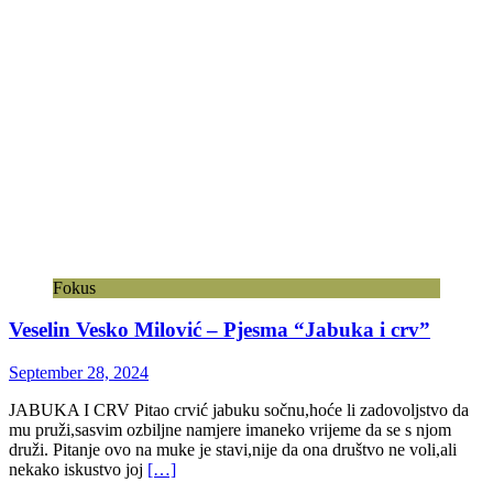
Fokus
Veselin Vesko Milović – Pjesma “Jabuka i crv”
September 28, 2024
JABUKA I CRV Pitao crvić jabuku sočnu,hoće li zadovoljstvo da
mu pruži,sasvim ozbiljne namjere imaneko vrijeme da se s njom
druži. Pitanje ovo na muke je stavi,nije da ona društvo ne voli,ali
nekako iskustvo joj
[…]