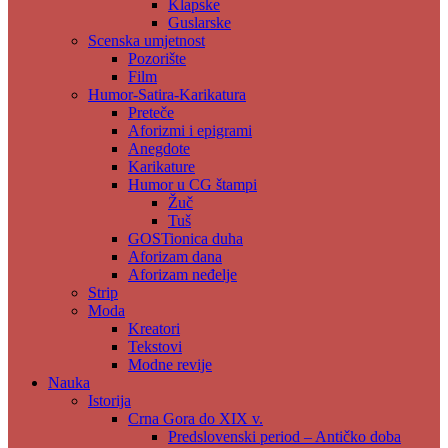
Klapske
Guslarske
Scenska umjetnost
Pozorište
Film
Humor-Satira-Karikatura
Preteče
Aforizmi i epigrami
Anegdote
Karikature
Humor u CG štampi
Žuč
Tuš
GOSTionica duha
Aforizam dana
Aforizam neđelje
Strip
Moda
Kreatori
Tekstovi
Modne revije
Nauka
Istorija
Crna Gora do XIX v.
Predslovenski period – Antičko doba