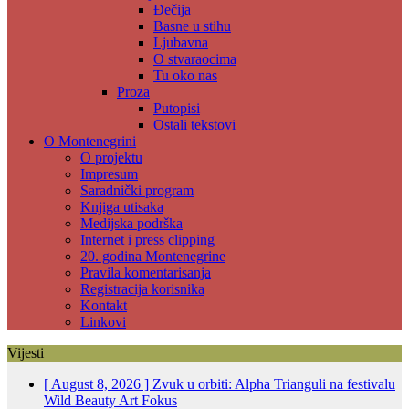
Đečija
Basne u stihu
Ljubavna
O stvaraocima
Tu oko nas
Proza
Putopisi
Ostali tekstovi
O Montenegrini
O projektu
Impresum
Saradnički program
Knjiga utisaka
Medijska podrška
Internet i press clipping
20. godina Montenegrine
Pravila komentarisanja
Registracija korisnika
Kontakt
Linkovi
Vijesti
[ August 8, 2026 ]
Zvuk u orbiti: Alpha Trianguli na festivalu
Wild Beauty Art
Fokus