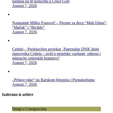
nastupa na tri koncerta u Crnoj Gori
August 7, 2026
Nastasimir Miško Franović – Pjesme za đecu “Mali čoban”,
“Mačak” i “Biciklo”
August 7, 2026
Cetinje – Predstavljen projekat „Paternalne DNK linije
stanovnika Cetinja – uvid u genetske varijante, odnose i
migracije cetinjskih bratstava“
August 7, 2026
„Prljave ruke“ na Barskom ljetopisu i Purgatorijama
August 7, 2026
Izabrano iz arhive
Drugi o Crnogorcima