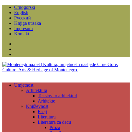
Crnogorski
English
Русский
Knjiga utisaka
Impresum
Kontakt
Facebook
Instagram
YouTube
Umjetnost
Arhitektura
Tekstovi o arhitekturi
Arhitekte
Književnost
Eseji
Literatura
Literatura za đecu
Proza