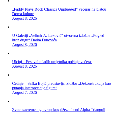
„Faddy Plays Rock Classics Unplugged” večeras na platou
Doma kulture
August 8, 2026
U Galeriji „Velimir A. Leković“ otvorena izložba „Pogled
kroz dugu“ Darka Đurovića
August 8, 2026
Ulcinj – Festival mladih umjetnika počinje večeras
August 8, 2026
Cetinje – Saška Bojić predstavlja izložbu „Dekonstrukcija kao
putanja interpretacije figure“
August 7, 2026
Zvuci savremenog evropskog džeza: bend Alpha Trianguli