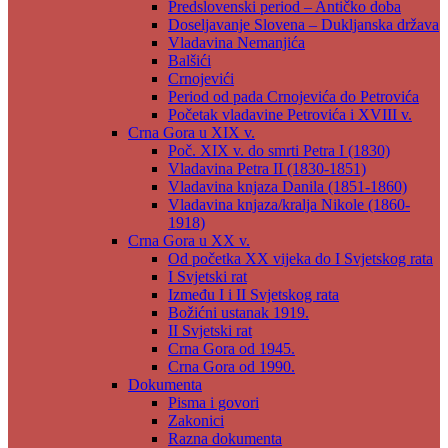
Predslovenski period – Antičko doba
Doseljavanje Slovena – Dukljanska država
Vladavina Nemanjića
Balšići
Crnojevići
Period od pada Crnojevića do Petrovića
Početak vladavine Petrovića i XVIII v.
Crna Gora u XIX v.
Poč. XIX v. do smrti Petra I (1830)
Vladavina Petra II (1830-1851)
Vladavina knjaza Danila (1851-1860)
Vladavina knjaza/kralja Nikole (1860-
1918)
Crna Gora u XX v.
Od početka XX vijeka do I Svjetskog rata
I Svjetski rat
Između I i II Svjetskog rata
Božićni ustanak 1919.
II Svjetski rat
Crna Gora od 1945.
Crna Gora od 1990.
Dokumenta
Pisma i govori
Zakonici
Razna dokumenta