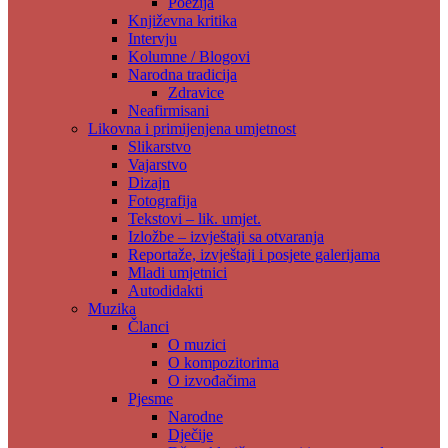
Poezija
Književna kritika
Intervju
Kolumne / Blogovi
Narodna tradicija
Zdravice
Neafirmisani
Likovna i primijenjena umjetnost
Slikarstvo
Vajarstvo
Dizajn
Fotografija
Tekstovi – lik. umjet.
Izložbe – izvještaji sa otvaranja
Reportaže, izvještaji i posjete galerijama
Mladi umjetnici
Autodidakti
Muzika
Članci
O muzici
O kompozitorima
O izvođačima
Pjesme
Narodne
Dječije