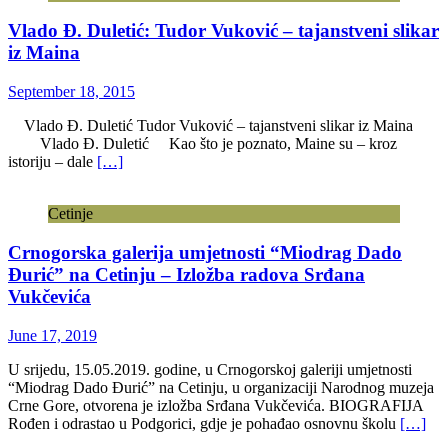
Vlado Đ. Duletić: Tudor Vuković – tajanstveni slikar
iz Maina
September 18, 2015
Vlado Đ. Duletić Tudor Vuković – tajanstveni slikar iz Maina
Vlado Đ. Duletić Kao što je poznato, Maine su – kroz
istoriju – dale
[…]
Cetinje
Crnogorska galerija umjetnosti “Miodrag Dado
Đurić” na Cetinju – Izložba radova Srđana
Vukčevića
June 17, 2019
U srijedu, 15.05.2019. godine, u Crnogorskoj galeriji umjetnosti
“Miodrag Dado Đurić” na Cetinju, u organizaciji Narodnog muzeja
Crne Gore, otvorena je izložba Srđana Vukčevića. BIOGRAFIJA
Rođen i odrastao u Podgorici, gdje je pohađao osnovnu školu
[…]