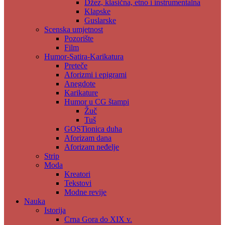
Džez, klasična, etno i instrumentalna
Klapske
Guslarske
Scenska umjetnost
Pozorište
Film
Humor-Satira-Karikatura
Preteče
Aforizmi i epigrami
Anegdote
Karikature
Humor u CG štampi
Žuč
Tuš
GOSTionica duha
Aforizam dana
Aforizam neđelje
Strip
Moda
Kreatori
Tekstovi
Modne revije
Nauka
Istorija
Crna Gora do XIX v.