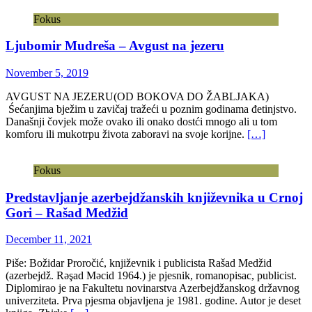
Fokus
Ljubomir Mudreša – Avgust na jezeru
November 5, 2019
AVGUST NA JEZERU(OD BOKOVA DO ŽABLJAKA)
Śećanjima bježim u zavičaj tražeći u poznim godinama đetinjstvo.
Današnji čovjek može ovako ili onako dostći mnogo ali u tom
komforu ili mukotrpu života zaboravi na svoje korijne.
[…]
Fokus
Predstavljanje azerbejdžanskih književnika u Crnoj
Gori – Rašad Medžid
December 11, 2021
Piše: Božidar Proročić, književnik i publicista Rašad Medžid
(azerbejdž. Rəşad Məcid 1964.) je pjesnik, romanopisac, publicist.
Diplomirao je na Fakultetu novinarstva Azerbejdžanskog državnog
univerziteta. Prva pjesma objavljena je 1981. godine. Autor je deset