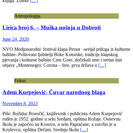
knjiga. Zbirke
[…]
Antropologija
Lirica broj 6. – Muška nošnja u Dobroti
June 24, 2020
NVO Medjunarodni festival klapa Perast -serijal priloga iz kulturne
baštine- Poštovani ljubitelji Boke Kotorske, tradicije klapskog
pjevanja i kulturne baštine Crne Gore, dočekali smo i sretan dan
objave „Montenegro: Corona – free, prva država u
[…]
Fokus
Adem Kurpejović- Čuvar narodnog blaga
November 8, 2023
Piše: Božidar Proročić, književnik i publicista Adem Kurpejović
rođen je 1952. godine u selu Sređani, opština Rožaje. Osnovnu
školu je započeo na Kosovu, u selu Papraćane, a završio je u
Kruševcu, opština Dečani. Srednju školu
[…]