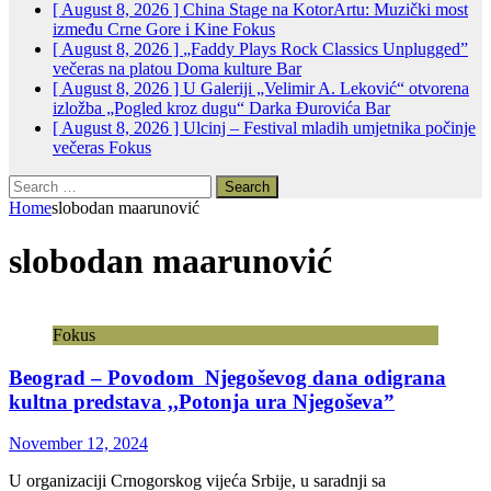
[ August 8, 2026 ]
China Stage na KotorArtu: Muzički most
između Crne Gore i Kine
Fokus
[ August 8, 2026 ]
„Faddy Plays Rock Classics Unplugged”
večeras na platou Doma kulture
Bar
[ August 8, 2026 ]
U Galeriji „Velimir A. Leković“ otvorena
izložba „Pogled kroz dugu“ Darka Đurovića
Bar
[ August 8, 2026 ]
Ulcinj – Festival mladih umjetnika počinje
večeras
Fokus
Search
for:
Home
slobodan maarunović
slobodan maarunović
Fokus
Beograd – Povodom Njegoševog dana odigrana
kultna predstava ,,Potonja ura Njegoševa”
November 12, 2024
U organizaciji Crnogorskog vijeća Srbije, u saradnji sa