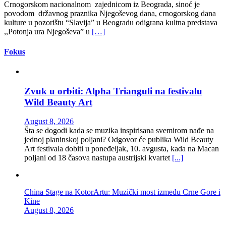
Crnogorskom nacionalnom zajednicom iz Beograda, sinoć je
povodom državnog praznika Njegoševog dana, crnogorskog dana
kulture u pozorištu “Slavija” u Beogradu odigrana kultna predstava
,,Potonja ura Njegoševa” u
[…]
Fokus
Zvuk u orbiti: Alpha Trianguli na festivalu
Wild Beauty Art
August 8, 2026
Šta se dogodi kada se muzika inspirisana svemirom nađe na
jednoj planinskoj poljani? Odgovor će publika Wild Beauty
Art festivala dobiti u poneđeljak, 10. avgusta, kada na Macan
poljani od 18 časova nastupa austrijski kvartet
[...]
China Stage na KotorArtu: Muzički most između Crne Gore i
Kine
August 8, 2026