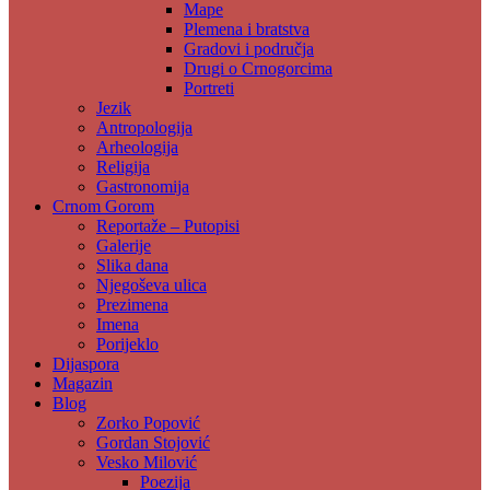
Mape
Plemena i bratstva
Gradovi i područja
Drugi o Crnogorcima
Portreti
Jezik
Antropologija
Arheologija
Religija
Gastronomija
Crnom Gorom
Reportaže – Putopisi
Galerije
Slika dana
Njegoševa ulica
Prezimena
Imena
Porijeklo
Dijaspora
Magazin
Blog
Zorko Popović
Gordan Stojović
Vesko Milović
Poezija