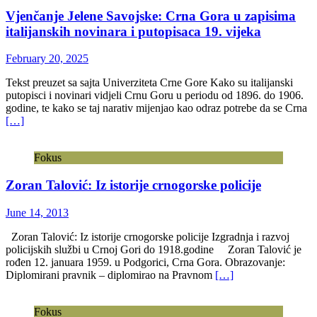
Vjenčanje Jelene Savojske: Crna Gora u zapisima
italijanskih novinara i putopisaca 19. vijeka
February 20, 2025
Tekst preuzet sa sajta Univerziteta Crne Gore Kako su italijanski
putopisci i novinari vidjeli Crnu Goru u periodu od 1896. do 1906.
godine, te kako se taj narativ mijenjao kao odraz potrebe da se Crna
[…]
Fokus
Zoran Talović: Iz istorije crnogorske policije
June 14, 2013
Zoran Talović: Iz istorije crnogorske policije Izgradnja i razvoj
policijskih službi u Crnoj Gori do 1918.godine Zoran Talović je
rođen 12. januara 1959. u Podgorici, Crna Gora. Obrazovanje:
Diplomirani pravnik – diplomirao na Pravnom
[…]
Fokus