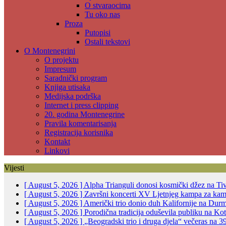
O stvaraocima
Tu oko nas
Proza
Putopisi
Ostali tekstovi
O Montenegrini
O projektu
Impresum
Saradnički program
Knjiga utisaka
Medijska podrška
Internet i press clipping
20. godina Montenegrine
Pravila komentarisanja
Registracija korisnika
Kontakt
Linkovi
Vijesti
[ August 5, 2026 ]
Alpha Trianguli donosi kosmički džez na Ti
[ August 5, 2026 ]
Završni koncerti XV Ljetnjeg kampa za ka
[ August 5, 2026 ]
Američki trio donio duh Kalifornije na Dur
[ August 5, 2026 ]
Porodična tradicija oduševila publiku na K
[ August 5, 2026 ]
„Beogradski trio i druga djela“ večeras na 