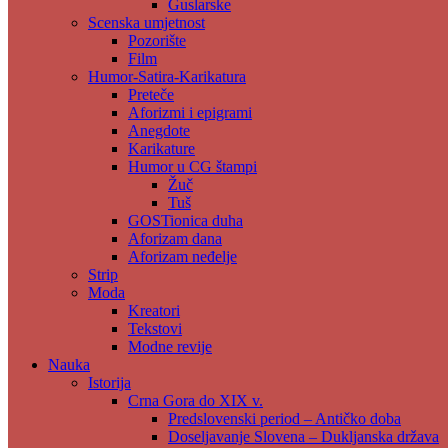
Guslarske
Scenska umjetnost
Pozorište
Film
Humor-Satira-Karikatura
Preteče
Aforizmi i epigrami
Anegdote
Karikature
Humor u CG štampi
Žuč
Tuš
GOSTionica duha
Aforizam dana
Aforizam neđelje
Strip
Moda
Kreatori
Tekstovi
Modne revije
Nauka
Istorija
Crna Gora do XIX v.
Predslovenski period – Antičko doba
Doseljavanje Slovena – Dukljanska država