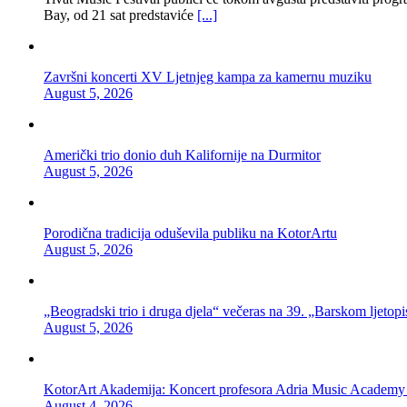
Bay, od 21 sat predstaviće
[...]
Završni koncerti XV Ljetnjeg kampa za kamernu muziku
August 5, 2026
Američki trio donio duh Kalifornije na Durmitor
August 5, 2026
Porodična tradicija oduševila publiku na KotorArtu
August 5, 2026
„Beogradski trio i druga djela“ večeras na 39. „Barskom ljetopi
August 5, 2026
KotorArt Akademija: Koncert profesora Adria Music Academy
August 4, 2026