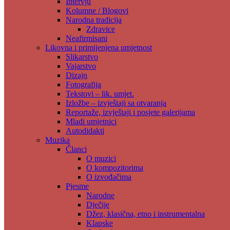
Intervju
Kolumne / Blogovi
Narodna tradicija
Zdravice
Neafirmisani
Likovna i primijenjena umjetnost
Slikarstvo
Vajarstvo
Dizajn
Fotografija
Tekstovi – lik. umjet.
Izložbe – izvještaji sa otvaranja
Reportaže, izvještaji i posjete galerijama
Mladi umjetnici
Autodidakti
Muzika
Članci
O muzici
O kompozitorima
O izvođačima
Pjesme
Narodne
Dječije
Džez, klasična, etno i instrumentalna
Klapske