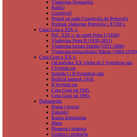
Vladavina Nemanjića
Balšići
Crnojevići
Period od pada Crnojevića do Petrovića
Početak vladavine Petrovića i XVIII v.
Crna Gora u XIX v.
Poč. XIX v. do smrti Petra I (1830)
Vladavina Petra II (1830-1851)
Vladavina knjaza Danila (1851-1860)
Vladavina knjaza/kralja Nikole (1860-1918)
Crna Gora u XX v.
Od početka XX vijeka do I Svjetskog rata
I Svjetski rat
Između I i II Svjetskog rata
Božićni ustanak 1919.
II Svjetski rat
Crna Gora od 1945.
Crna Gora od 1990.
Dokumenta
Pisma i govori
Zakonici
Razna dokumenta
Mape
Plemena i bratstva
Gradovi i područja