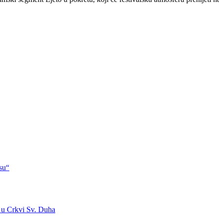
su“
 u Crkvi Sv. Duha