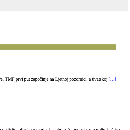
e. TMF prvi put započinje na Ljetnoj pozornici, a tivatskoj
[…]
različite lokacije u gradu. U subotu, 8. avgusta, u naselju Luštica