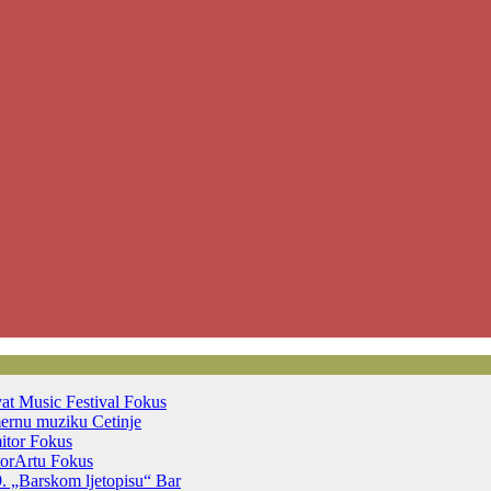
vat Music Festival
Fokus
mernu muziku
Cetinje
mitor
Fokus
otorArtu
Fokus
39. „Barskom ljetopisu“
Bar