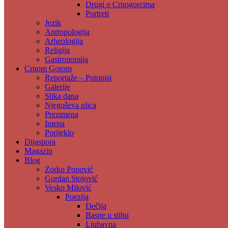
Drugi o Crnogorcima
Portreti
Jezik
Antropologija
Arheologija
Religija
Gastronomija
Crnom Gorom
Reportaže – Putopisi
Galerije
Slika dana
Njegoševa ulica
Prezimena
Imena
Porijeklo
Dijaspora
Magazin
Blog
Zorko Popović
Gordan Stojović
Vesko Milović
Poezija
Đečija
Basne u stihu
Ljubavna