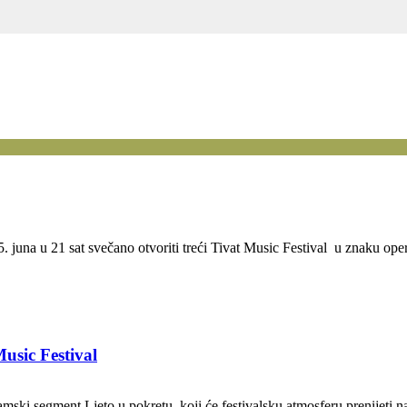
una u 21 sat svečano otvoriti treći Tivat Music Festival u znaku oper
usic Festival
mski segment Ljeto u pokretu, koji će festivalsku atmosferu prenijeti na 