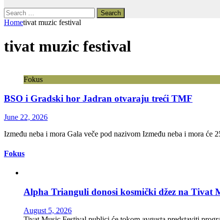
Search
for:
Home
tivat muzic festival
tivat muzic festival
Fokus
BSO i Gradski hor Jadran otvaraju treći TMF
June 22, 2026
Između neba i mora Gala veče pod nazivom Između neba i mora će 25. j
Fokus
Alpha Trianguli donosi kosmički džez na Tivat M
August 5, 2026
Tivat Music Festival publici će tokom avgusta predstaviti progra