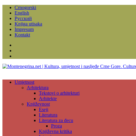
Crnogorski
English
Русский
Knjiga utisaka
Impresum
Kontakt
Facebook
Instagram
YouTube
Umjetnost
Arhitektura
Tekstovi o arhitekturi
Arhitekte
Književnost
Eseji
Literatura
Literatura za đecu
Proza
Književna kritika