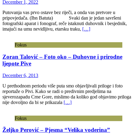
December 1, 2022
Putovanja vas prvo ostave bez riječi, a onda vas pretvore u
pripovjedača. (Ibn Batuta) Svaki dan je jedan savršeni
fotografski aparat i fonograf, reče istaknuti duhovnik i besjednik,
imajući na umu nevidljivu, etarsku traku,
[…]
Fokus
Zoran Talović – Foto oko – Duhovne i prirodne
ljepote Pive
December 6, 2013
U prethodnom periodu više puta smo objavljivali priloge i foto
reportaže o Pivi. Kako se radi o predivnim predjelima na
sjeverozapadu Crne Gore, mislimo da koliko god objavimo priloga
nije dovoljno da bi se prikazala
[…]
Fokus
Željko Perović – Pjesma “Velika voderina”