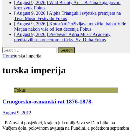
[ August 9, 2026 ]
Wild Beauty Art – Baština koja govori
kroz zvuk
Fokus
[ August 9, 2026 ]
Alpha Trianguli i svjetska premijera na
Tivat Music Festivalu
Fokus
[ August 9, 2026 ]
KotorArtić oživljava muzičku bajku Vide
Matjan nakon više od šest decenija
Fokus
[ August 9, 2026 ]
Predavači Adria Music Academy
predstavili se koncertom u Crkvi Sv. Duha
Fokus
Search
for:
Home
turska imperija
turska imperija
Fokus
Crnogorsko-osmanski rat 1876-1878.
August 9, 2012
Poštovani posjetioci, krajem jula obilježava se Dan bitke na
Vučjem dolu, polovinom avgusta na Fundini, a početkom septembra