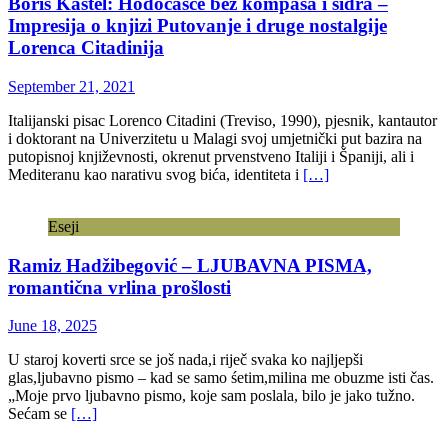
Boris Kastel: Hodočašće bez kompasa i sidra –
Impresija o knjizi Putovanje i druge nostalgije
Lorenca Citadinija
September 21, 2021
Italijanski pisac Lorenco Citadini (Treviso, 1990), pjesnik, kantautor
i doktorant na Univerzitetu u Malagi svoj umjetnički put bazira na
putopisnoj književnosti, okrenut prvenstveno Italiji i Španiji, ali i
Mediteranu kao narativu svog bića, identiteta i
[…]
Eseji
Ramiz Hadžibegović – LJUBAVNA PISMA,
romantična vrlina prošlosti
June 18, 2025
U staroj koverti srce se još nada,i riječ svaka ko najljepši
glas,ljubavno pismo – kad se samo śetim,milina me obuzme isti čas.
„Moje prvo ljubavno pismo, koje sam poslala, bilo je jako tužno.
Sećam se
[…]