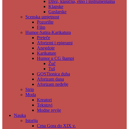
Džez, klasična, etno i instrumentalna
Klapske
Guslarske
Scenska umjetnost
Pozorište
Film
Humor-Satira-Karikatura
Preteče
Aforizmi i epigrami
Anegdote
Karikature
Humor u CG štampi
Žuč
Tuš
GOSTionica duha
Aforizam dana
Aforizam neđelje
Strip
Moda
Kreatori
Tekstovi
Modne revije
Nauka
Istorija
Crna Gora do XIX v.