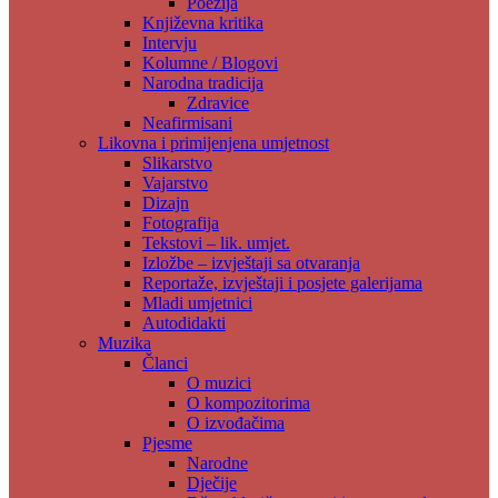
Poezija
Književna kritika
Intervju
Kolumne / Blogovi
Narodna tradicija
Zdravice
Neafirmisani
Likovna i primijenjena umjetnost
Slikarstvo
Vajarstvo
Dizajn
Fotografija
Tekstovi – lik. umjet.
Izložbe – izvještaji sa otvaranja
Reportaže, izvještaji i posjete galerijama
Mladi umjetnici
Autodidakti
Muzika
Članci
O muzici
O kompozitorima
O izvođačima
Pjesme
Narodne
Dječije