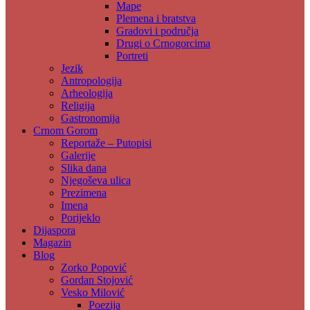
Mape
Plemena i bratstva
Gradovi i područja
Drugi o Crnogorcima
Portreti
Jezik
Antropologija
Arheologija
Religija
Gastronomija
Crnom Gorom
Reportaže – Putopisi
Galerije
Slika dana
Njegoševa ulica
Prezimena
Imena
Porijeklo
Dijaspora
Magazin
Blog
Zorko Popović
Gordan Stojović
Vesko Milović
Poezija