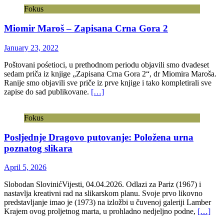
Fokus
Miomir Maroš – Zapisana Crna Gora 2
January 23, 2022
Poštovani pośetioci, u prethodnom periodu objavili smo dvadeset
sedam priča iz knjige „Zapisana Crna Gora 2“, dr Miomira Maroša.
Ranije smo objavili sve priče iz prve knjige i tako kompletirali sve
zapise do sad publikovane.
[…]
Fokus
Posljednje Dragovo putovanje: Položena urna
poznatog slikara
April 5, 2026
Slobodan SlovinićVijesti, 04.04.2026. Odlazi za Pariz (1967) i
nastavlja kreativni rad na slikarskom planu. Svoje prvo likovno
predstavljanje imao je (1973) na izložbi u čuvenoj galeriji Lamber
Krajem ovog proljetnog marta, u prohladno nedjeljno podne,
[…]