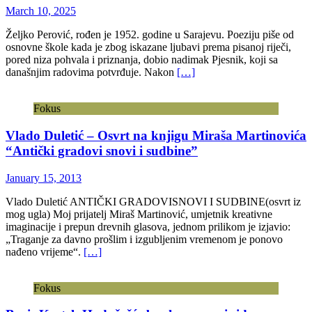
March 10, 2025
Željko Perović, rođen je 1952. godine u Sarajevu. Poeziju piše od
osnovne škole kada je zbog iskazane ljubavi prema pisanoj riječi,
pored niza pohvala i priznanja, dobio nadimak Pjesnik, koji sa
današnjim radovima potvrđuje. Nakon
[…]
Fokus
Vlado Duletić – Osvrt na knjigu Miraša Martinovića
“Antički gradovi snovi i sudbine”
January 15, 2013
Vlado Duletić ANTIČKI GRADOVISNOVI I SUDBINE(osvrt iz
mog ugla) Moj prijatelj Miraš Martinović, umjetnik kreativne
imaginacije i prepun drevnih glasova, jednom prilikom je izjavio:
„Traganje za davno prošlim i izgubljenim vremenom je ponovo
nađeno vrijeme“.
[…]
Fokus