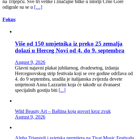
na Trijepču. Sve tri velike i značajne bitke u istoriji Crne Gore
odigrale su se u
[…]
Fokus
Više od 150 umjetnika iz preko 25 zemalja
dolazi u Herceg Novi od 4. do 9. septembra
August 9, 2026
Glavni najavni plakat jubilarnog, dvadesetog, izdanja
Hercegnovskog strip festivala koji se ove godine održava od
4. do 9 septembra, uradila je italijanska zvijezda devete
umjetnosti Anna Lazzarini koja će takođe uz dvanaest
specijalnih gostiju biti
[...]
Wild Beauty Art – Baština koja govori kroz zvuk
August 9, 2026
Alpha Trianguli i svjetska premijera na Tivat Music Festivalu