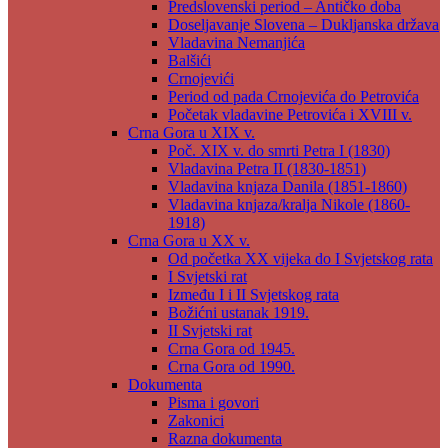
Predslovenski period – Antičko doba
Doseljavanje Slovena – Dukljanska država
Vladavina Nemanjića
Balšići
Crnojevići
Period od pada Crnojevića do Petrovića
Početak vladavine Petrovića i XVIII v.
Crna Gora u XIX v.
Poč. XIX v. do smrti Petra I (1830)
Vladavina Petra II (1830-1851)
Vladavina knjaza Danila (1851-1860)
Vladavina knjaza/kralja Nikole (1860-
1918)
Crna Gora u XX v.
Od početka XX vijeka do I Svjetskog rata
I Svjetski rat
Između I i II Svjetskog rata
Božićni ustanak 1919.
II Svjetski rat
Crna Gora od 1945.
Crna Gora od 1990.
Dokumenta
Pisma i govori
Zakonici
Razna dokumenta