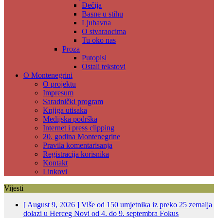
Đečija
Basne u stihu
Ljubavna
O stvaraocima
Tu oko nas
Proza
Putopisi
Ostali tekstovi
O Montenegrini
O projektu
Impresum
Saradnički program
Knjiga utisaka
Medijska podrška
Internet i press clipping
20. godina Montenegrine
Pravila komentarisanja
Registracija korisnika
Kontakt
Linkovi
Vijesti
[ August 9, 2026 ]
Više od 150 umjetnika iz preko 25 zemalja
dolazi u Herceg Novi od 4. do 9. septembra
Fokus