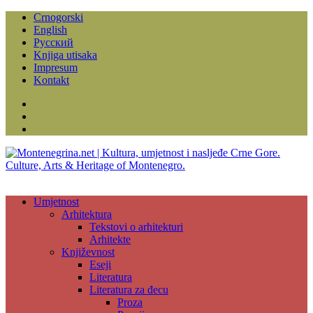
Crnogorski
English
Русский
Knjiga utisaka
Impresum
Kontakt
Facebook
Instagram
YouTube
Umjetnost
Arhitektura
Tekstovi o arhitekturi
Arhitekte
Književnost
Eseji
Literatura
Literatura za đecu
Proza