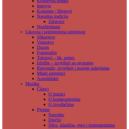
Književna kritika
Intervju
Kolumne / Blogovi
Narodna tradicija
Zdravice
Neafirmisani
Likovna i primijenjena umjetnost
Slikarstvo
Vajarstvo
Dizajn
Fotografija
Tekstovi – lik. umjet.
Izložbe – izvještaji sa otvaranja
Reportaže, izvještaji i posjete galerijama
Mladi umjetnici
Autodidakti
Muzika
Članci
O muzici
O kompozitorima
O izvođačima
Pjesme
Narodne
Dječije
Džez, klasična, etno i instrumentalna