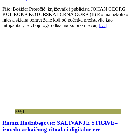
Piše: Božidar Proročić, književnik i publicista JOHAN GEORG
KOL BOKA KOTORSKA I CRNA GORA (II) Kol na nekoliko
mjesta skicira portret žene koji od početka predstavlja kao
intrigantan, pa zbog toga odlazi na kotorski pazar,
[…]
Eseji
Ramiz Hadžibegović: SALIVANJE STRAVE–
između arhaičnog rituala i digitalne ere