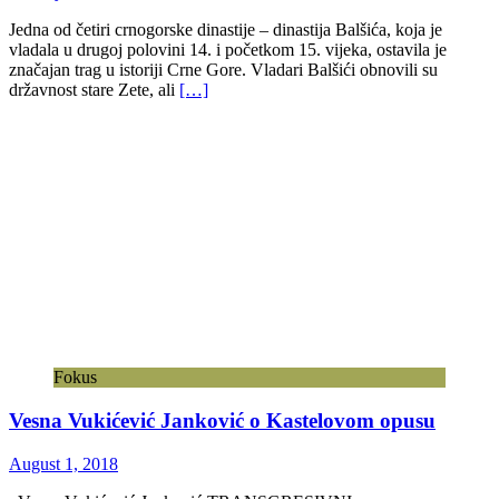
Jedna od četiri crnogorske dinastije – dinastija Balšića, koja je
vladala u drugoj polovini 14. i početkom 15. vijeka, ostavila je
značajan trag u istoriji Crne Gore. Vladari Balšići obnovili su
državnost stare Zete, ali
[…]
Fokus
Vesna Vukićević Janković o Kastelovom opusu
August 1, 2018