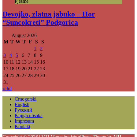
Pjesme
Đevojko, zlatna jabuko – Hor
“Suncokreti” Podgorica
August 2026
M
T
W
T
F
S
S
1
2
3
4
5
6
7
8
9
10
11
12
13
14
15
16
17
18
19
20
21
22
23
24
25
26
27
28
29
30
31
« Jul
Crnogorski
English
Русский
Knjiga utisaka
Impresum
Kontakt
Copyright © 2026 | MH Magazine WordPress Theme by
MH