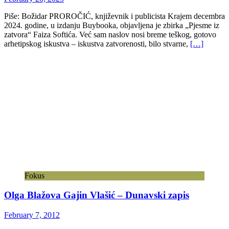
Piše: Božidar PROROČIĆ, književnik i publicista Krajem decembra
2024. godine, u izdanju Buybooka, objavljena je zbirka „Pjesme iz
zatvora“ Faiza Softića. Već sam naslov nosi breme teškog, gotovo
arhetipskog iskustva – iskustva zatvorenosti, bilo stvarne,
[…]
Fokus
Olga Blažova Gajin Vlašić – Dunavski zapis
February 7, 2012