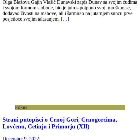
Olga Blažova Gajin Vlašić Dunavski zapis Dunav sa svojim ćudima
i svojom formom slobode, bio je jutros potpuno svoj; mreškao se,
dodavao živosti na mahove, ali i šarmirao na jutarnjem suncu prve
posjetioce svojim talasanjem,
[…]
Fokus
Strani putopisci o Crnoj Gori, Crnogorcima,
Lovćenu, Cetinju i Primorju (XII)
December 9, 2022