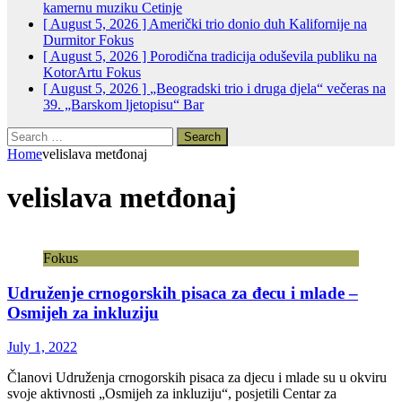
kamernu muziku
Cetinje
[ August 5, 2026 ]
Američki trio donio duh Kalifornije na
Durmitor
Fokus
[ August 5, 2026 ]
Porodična tradicija oduševila publiku na
KotorArtu
Fokus
[ August 5, 2026 ]
„Beogradski trio i druga djela“ večeras na
39. „Barskom ljetopisu“
Bar
Search
for:
Home
velislava metđonaj
velislava metđonaj
Fokus
Udruženje crnogorskih pisaca za đecu i mlade –
Оsmijeh za inkluziju
July 1, 2022
Članovi Udruženja crnogorskih pisaca za djecu i mlade su u okviru
svoje aktivnosti „Osmijeh za inkluziju“, posjetili Centar za