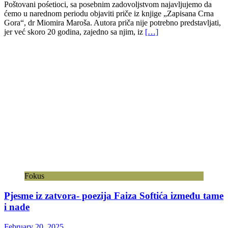
Poštovani pośetioci, sa posebnim zadovoljstvom najavljujemo da
ćemo u narednom periodu objaviti priče iz knjige „Zapisana Crna
Gora“, dr Miomira Maroša. Autora priča nije potrebno predstavljati,
jer već skoro 20 godina, zajedno sa njim, iz
[…]
Fokus
Pjesme iz zatvora- poezija Faiza Softića između tame
i nade
February 20, 2025