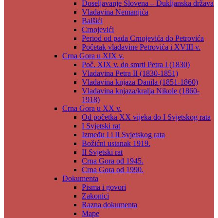
Doseljavanje Slovena – Dukljanska država
Vladavina Nemanjića
Balšići
Crnojevići
Period od pada Crnojevića do Petrovića
Početak vladavine Petrovića i XVIII v.
Crna Gora u XIX v.
Poč. XIX v. do smrti Petra I (1830)
Vladavina Petra II (1830-1851)
Vladavina knjaza Danila (1851-1860)
Vladavina knjaza/kralja Nikole (1860-
1918)
Crna Gora u XX v.
Od početka XX vijeka do I Svjetskog rata
I Svjetski rat
Između I i II Svjetskog rata
Božićni ustanak 1919.
II Svjetski rat
Crna Gora od 1945.
Crna Gora od 1990.
Dokumenta
Pisma i govori
Zakonici
Razna dokumenta
Mape