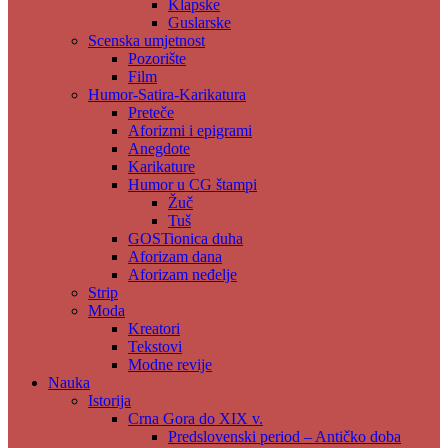
Klapske
Guslarske
Scenska umjetnost
Pozorište
Film
Humor-Satira-Karikatura
Preteče
Aforizmi i epigrami
Anegdote
Karikature
Humor u CG štampi
Žuč
Tuš
GOSTionica duha
Aforizam dana
Aforizam neđelje
Strip
Moda
Kreatori
Tekstovi
Modne revije
Nauka
Istorija
Crna Gora do XIX v.
Predslovenski period – Antičko doba