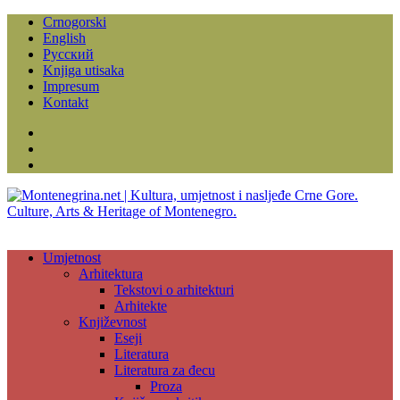
Crnogorski
English
Русский
Knjiga utisaka
Impresum
Kontakt
Facebook
Instagram
YouTube
Umjetnost
Arhitektura
Tekstovi o arhitekturi
Arhitekte
Književnost
Eseji
Literatura
Literatura za đecu
Proza