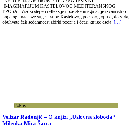
Vesna Vukićević Janković TRANSGRESIVNI
IMAGINARIJUM KASTELOVOG MEDITERANSKOG
EPOSA Visoki stepen refleksije i poetske imaginacije izvanredno
bogatog i nadasve sugestivnog Kastelovog poetskog opusa, do sada,
obuhvata čak sedamnaest zbirki poezije i četiri knjige eseja.
[…]
Fokus
Velizar Radonjić – O knjizi „Uslovna sloboda“
Milenka Mira Šarca