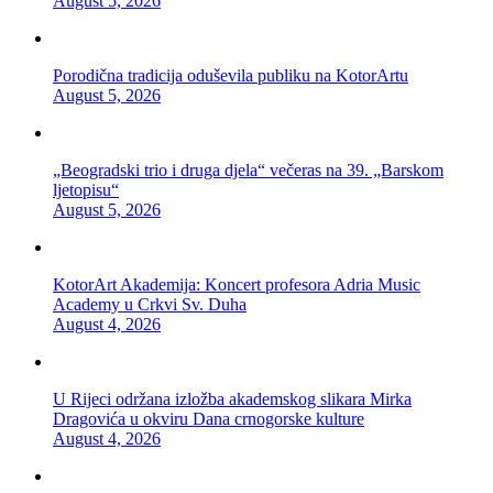
August 5, 2026
Porodična tradicija oduševila publiku na KotorArtu
August 5, 2026
„Beogradski trio i druga djela“ večeras na 39. „Barskom
ljetopisu“
August 5, 2026
KotorArt Akademija: Koncert profesora Adria Music
Academy u Crkvi Sv. Duha
August 4, 2026
U Rijeci održana izložba akademskog slikara Mirka
Dragovića u okviru Dana crnogorske kulture
August 4, 2026