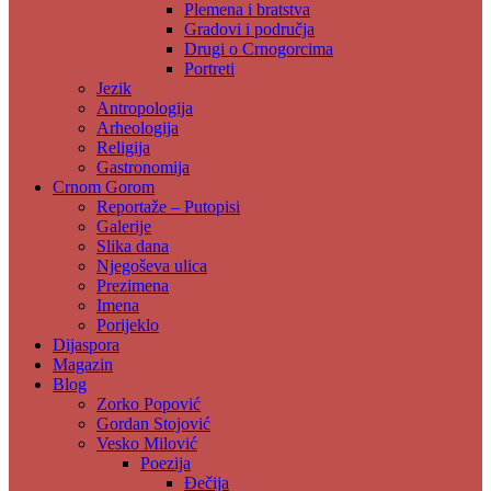
Plemena i bratstva
Gradovi i područja
Drugi o Crnogorcima
Portreti
Jezik
Antropologija
Arheologija
Religija
Gastronomija
Crnom Gorom
Reportaže – Putopisi
Galerije
Slika dana
Njegoševa ulica
Prezimena
Imena
Porijeklo
Dijaspora
Magazin
Blog
Zorko Popović
Gordan Stojović
Vesko Milović
Poezija
Đečija