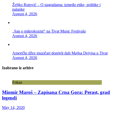
Željko Rutović – O nagradama: između etike, politike i
palanke
August 4, 2026
„San o mikrokozmi“ na Tivat Music Festivalu
August 4, 2026
Američki džez muzičari donijeli duh Majlsa Dejvisa u Tivat
August 4, 2026
Izabrano iz arhive
Fokus
Miomir Maroš – Zapisana Crna Gora: Perast, grad
legendi
May 14, 2020