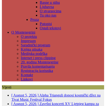
Basne u stihu
Ljubavna
O stvaraocima
Tu oko nas
Proza
Putopisi
Ostali tekstovi
O Montenegrini
O projektu
Impresum
Saradnički program
Knjiga utisaka
Medijska podrška
Internet i press clipping
20. godina Montenegrine
Pravila komentarisanja
Registracija korisnika
Kontakt
Linkovi
Vijesti
[ August 5, 2026 ]
Alpha Trianguli donosi kosmički džez na
Tivat Music Festival
Fokus
[ August 5, 2026 ]
Završni koncerti XV Ljetnjeg kampa za