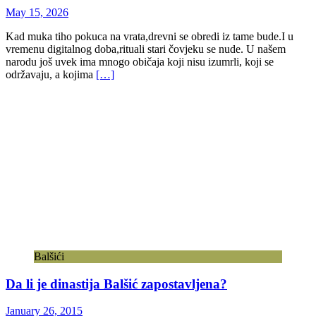
May 15, 2026
Kad muka tiho pokuca na vrata,drevni se obredi iz tame bude.I u
vremenu digitalnog doba,rituali stari čovjeku se nude. U našem
narodu još uvek ima mnogo običaja koji nisu izumrli, koji se
održavaju, a kojima
[…]
Balšići
Da li je dinastija Balšić zapostavljena?
January 26, 2015