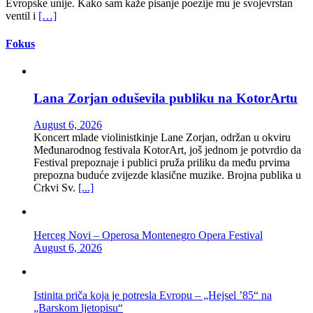
Evropske unije. Kako sam kaže pisanje poezije mu je svojevrstan
ventil i
[…]
Fokus
Lana Zorjan oduševila publiku na KotorArtu
August 6, 2026
Koncert mlade violinistkinje Lane Zorjan, održan u okviru
Međunarodnog festivala KotorArt, još jednom je potvrdio da
Festival prepoznaje i publici pruža priliku da među prvima
prepozna buduće zvijezde klasične muzike. Brojna publika u
Crkvi Sv.
[...]
Herceg Novi – Operosa Montenegro Opera Festival
August 6, 2026
Istinita priča koja je potresla Evropu – „Hejsel ’85“ na
„Barskom ljetopisu“