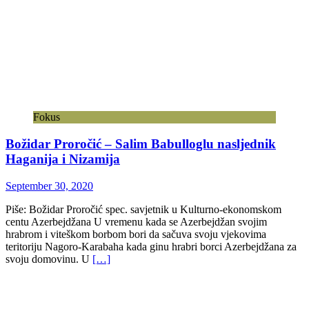
Fokus
Božidar Proročić – Salim Babulloglu nasljednik
Haganija i Nizamija
September 30, 2020
Piše: Božidar Proročić spec. savjetnik u Kulturno-ekonomskom
centu Azerbejdžana U vremenu kada se Azerbejdžan svojim
hrabrom i viteškom borbom bori da sačuva svoju vjekovima
teritoriju Nagoro-Karabaha kada ginu hrabri borci Azerbejdžana za
svoju domovinu. U
[…]