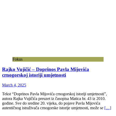
Fokus
Rajko Vujičić – Doprinos Pavla Mijovića
crnogorskoj istoriji umjetnosti
March 4, 2025
Tekst “Doprinos Pavla Mijovića crnogorskoj istoriji umjetnosti”,
autora Rajka Vujičića preuzet iz časopisa Matica br. 43 iz 2010.
godine. Sve do sredine 20. vijeka, do pojave Pavla Mijovića
autentičnog istraživača crnogorske istorije umjetnosti, može se
[…]