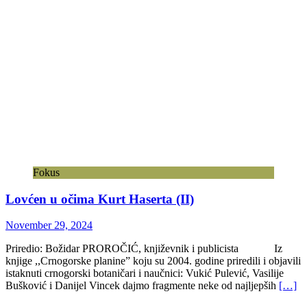
Fokus
Lovćen u očima Kurt Haserta (II)
November 29, 2024
Priredio: Božidar PROROČIĆ, književnik i publicista Iz
knjige ,,Crnogorske planine” koju su 2004. godine priredili i objavili
istaknuti crnogorski botaničari i naučnici: Vukić Pulević, Vasilije
Bušković i Danijel Vincek dajmo fragmente neke od najljepših
[…]