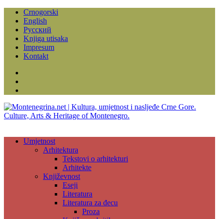
Crnogorski
English
Русский
Knjiga utisaka
Impresum
Kontakt
Facebook
Instagram
YouTube
Umjetnost
Arhitektura
Tekstovi o arhitekturi
Arhitekte
Književnost
Eseji
Literatura
Literatura za đecu
Proza