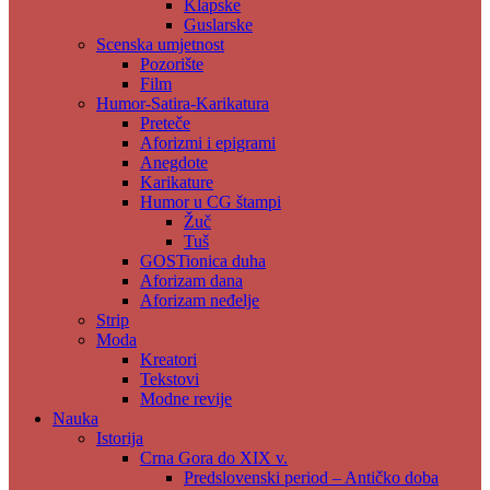
Klapske
Guslarske
Scenska umjetnost
Pozorište
Film
Humor-Satira-Karikatura
Preteče
Aforizmi i epigrami
Anegdote
Karikature
Humor u CG štampi
Žuč
Tuš
GOSTionica duha
Aforizam dana
Aforizam neđelje
Strip
Moda
Kreatori
Tekstovi
Modne revije
Nauka
Istorija
Crna Gora do XIX v.
Predslovenski period – Antičko doba