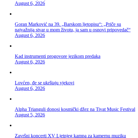
August 6, 2026
Goran Marković na 39. „Barskom ljetopisu“: „Priče su
najvažnija stvar u mom životu, ja sam u osnovi pripovedač“
August 6, 2026
Kad instrumenti progovore jezikom predaka
August 6, 2026
Lovćen, đe se ukrštaju vjekovi
August 6, 2026
Alpha Trianguli donosi kosmički džez na Tivat Music Festival
August 5, 2026
Završni koncerti XV Ljetnjeg kampa za kamernu muziku