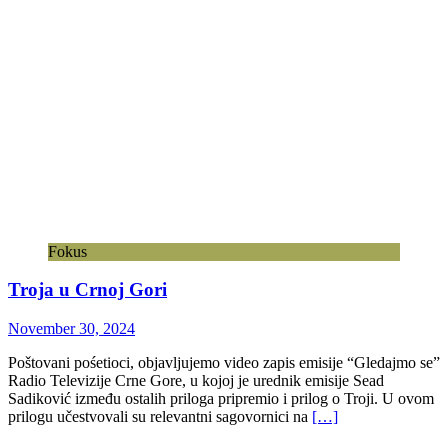
Fokus
Troja u Crnoj Gori
November 30, 2024
Poštovani pośetioci, objavljujemo video zapis emisije “Gledajmo se”
Radio Televizije Crne Gore, u kojoj je urednik emisije Sead
Sadiković između ostalih priloga pripremio i prilog o Troji. U ovom
prilogu učestvovali su relevantni sagovornici na
[…]