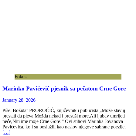
Fokus
Marinko Pavićević pjesnik sa pečatom Crne Gore
January 28, 2026
Piše: Božidar PROROČIĆ, književnik i publicista „Može slavuj
prestati da pjeva,Možda nekad i presuši more,Ali ljubav umrijeti
neće,Niti ime moje Crne Gore!“ Ovi stihovi Marinka Jovanova
Pavićevića, koji su poslužili kao naslov njegove sabrane poezije,
[…]