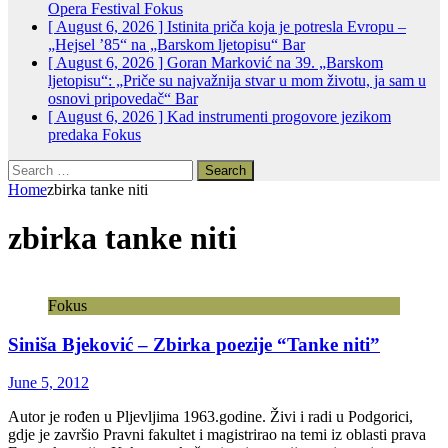
Opera Festival
Fokus
[ August 6, 2026 ]
Istinita priča koja je potresla Evropu –
„Hejsel ’85“ na „Barskom ljetopisu“
Bar
[ August 6, 2026 ]
Goran Marković na 39. „Barskom
ljetopisu“: „Priče su najvažnija stvar u mom životu, ja sam u
osnovi pripovedač“
Bar
[ August 6, 2026 ]
Kad instrumenti progovore jezikom
predaka
Fokus
Search
for:
Home
zbirka tanke niti
zbirka tanke niti
Fokus
Siniša Bjeković – Zbirka poezije “Tanke niti”
June 5, 2012
Autor je rođen u Pljevljima 1963.godine. Živi i radi u Podgorici,
gdje je završio Pravni fakultet i magistrirao na temi iz oblasti prava