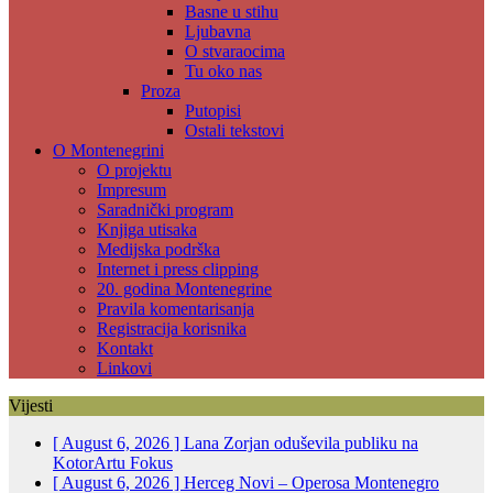
Basne u stihu
Ljubavna
O stvaraocima
Tu oko nas
Proza
Putopisi
Ostali tekstovi
O Montenegrini
O projektu
Impresum
Saradnički program
Knjiga utisaka
Medijska podrška
Internet i press clipping
20. godina Montenegrine
Pravila komentarisanja
Registracija korisnika
Kontakt
Linkovi
Vijesti
[ August 6, 2026 ]
Lana Zorjan oduševila publiku na
KotorArtu
Fokus
[ August 6, 2026 ]
Herceg Novi – Operosa Montenegro