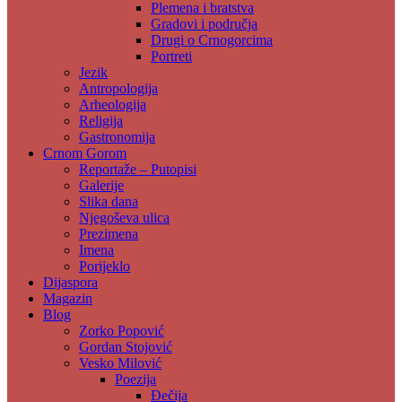
Plemena i bratstva
Gradovi i područja
Drugi o Crnogorcima
Portreti
Jezik
Antropologija
Arheologija
Religija
Gastronomija
Crnom Gorom
Reportaže – Putopisi
Galerije
Slika dana
Njegoševa ulica
Prezimena
Imena
Porijeklo
Dijaspora
Magazin
Blog
Zorko Popović
Gordan Stojović
Vesko Milović
Poezija
Đečija