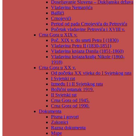
Doseljavanje Slovena – Dukljanska država
Vladavina Nemanjića
Balšići
Crnojevići
Period od pada Crnojevića do Petrovića
Početak vladavine Petrovića i XVIII v.
Crna Gora u XIX v.
Poč. XIX v. do smrti Petra I (1830)
Vladavina Petra II (1830-1851)
Vladavina knjaza Danila (1851-1860)
Vladavina knjaza/kralja Nikole (1860-
1918)
Crna Gora u XX v.
Od početka XX vijeka do I Svjetskog rata
I Svjetski rat
Između I i II Svjetskog rata
Božićni ustanak 1919.
II Svjetski rat
Crna Gora od 1945.
Crna Gora od 1990.
Dokumenta
Pisma i govori
Zakonici
Razna dokumenta
Mape