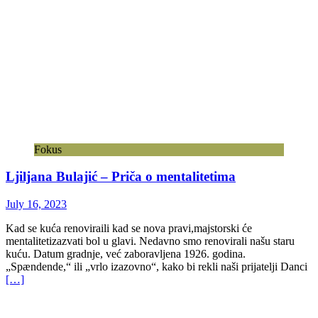
Fokus
Ljiljana Bulajić – Priča o mentalitetima
July 16, 2023
Kad se kuća renoviraili kad se nova pravi,majstorski će
mentalitetizazvati bol u glavi. Nedavno smo renovirali našu staru
kuću. Datum gradnje, već zaboravljena 1926. godina.
„Spændende,“ ili „vrlo izazovno“, kako bi rekli naši prijatelji Danci
[…]