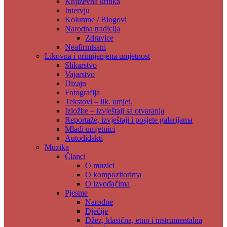
Književna kritika
Intervju
Kolumne / Blogovi
Narodna tradicija
Zdravice
Neafirmisani
Likovna i primijenjena umjetnost
Slikarstvo
Vajarstvo
Dizajn
Fotografija
Tekstovi – lik. umjet.
Izložbe – izvještaji sa otvaranja
Reportaže, izvještaji i posjete galerijama
Mladi umjetnici
Autodidakti
Muzika
Članci
O muzici
O kompozitorima
O izvođačima
Pjesme
Narodne
Dječije
Džez, klasična, etno i instrumentalna