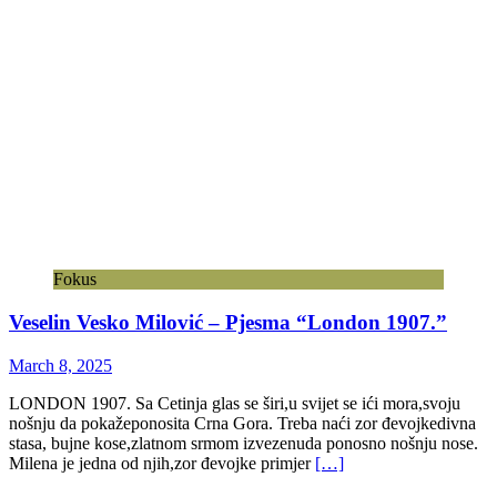
Fokus
Veselin Vesko Milović – Pjesma “London 1907.”
March 8, 2025
LONDON 1907. Sa Cetinja glas se širi,u svijet se ići mora,svoju
nošnju da pokažeponosita Crna Gora. Treba naći zor đevojkedivna
stasa, bujne kose,zlatnom srmom izvezenuda ponosno nošnju nose.
Milena je jedna od njih,zor đevojke primjer
[…]