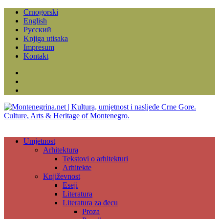
Crnogorski
English
Русский
Knjiga utisaka
Impresum
Kontakt
Facebook
Instagram
YouTube
Umjetnost
Arhitektura
Tekstovi o arhitekturi
Arhitekte
Književnost
Eseji
Literatura
Literatura za đecu
Proza