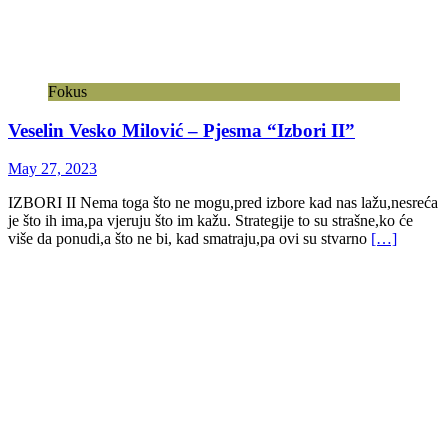
Fokus
Veselin Vesko Milović – Pjesma “Izbori II”
May 27, 2023
IZBORI II Nema toga što ne mogu,pred izbore kad nas lažu,nesreća
je što ih ima,pa vjeruju što im kažu. Strategije to su strašne,ko će
više da ponudi,a što ne bi, kad smatraju,pa ovi su stvarno
[…]