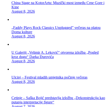
China Stage na KotorArtu: Muzički most između Crne Gore i
Kine
August 8, 2026
„Faddy Plays Rock Classics Unplugged” večeras na platou
Doma kulture
August 8, 2026
U Galeriji „Velimir A. Leković“ otvorena izložba „Pogled
kroz dugu“ Darka Đurovića
August 8, 2026
Ulcinj – Festival mladih umjetnika počinje večeras
August 8, 2026
Cetinje – Saška Bojić predstavlja izložbu „Dekonstrukcija kao
putanja interpretacije figure“
August 7, 2026