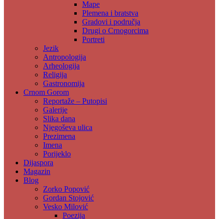
Mape
Plemena i bratstva
Gradovi i područja
Drugi o Crnogorcima
Portreti
Jezik
Antropologija
Arheologija
Religija
Gastronomija
Crnom Gorom
Reportaže – Putopisi
Galerije
Slika dana
Njegoševa ulica
Prezimena
Imena
Porijeklo
Dijaspora
Magazin
Blog
Zorko Popović
Gordan Stojović
Vesko Milović
Poezija