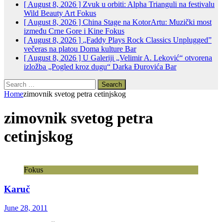
[ August 8, 2026 ]
Zvuk u orbiti: Alpha Trianguli na festivalu
Wild Beauty Art
Fokus
[ August 8, 2026 ]
China Stage na KotorArtu: Muzički most
između Crne Gore i Kine
Fokus
[ August 8, 2026 ]
„Faddy Plays Rock Classics Unplugged”
večeras na platou Doma kulture
Bar
[ August 8, 2026 ]
U Galeriji „Velimir A. Leković“ otvorena
izložba „Pogled kroz dugu“ Darka Đurovića
Bar
Search
for:
Home
zimovnik svetog petra cetinjskog
zimovnik svetog petra
cetinjskog
Fokus
Karuč
June 28, 2011