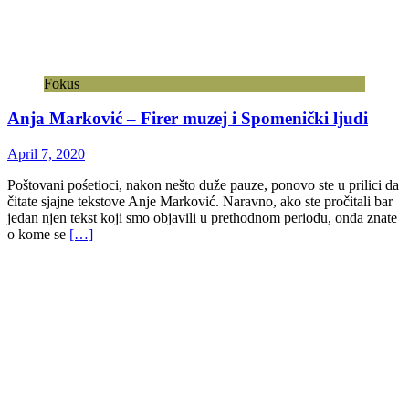
Fokus
Anja Marković – Firer muzej i Spomenički ljudi
April 7, 2020
Poštovani pośetioci, nakon nešto duže pauze, ponovo ste u prilici da
čitate sjajne tekstove Anje Marković. Naravno, ako ste pročitali bar
jedan njen tekst koji smo objavili u prethodnom periodu, onda znate
o kome se
[…]