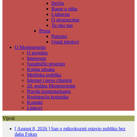
Đečija
Basne u stihu
Ljubavna
O stvaraocima
Tu oko nas
Proza
Putopisi
Ostali tekstovi
O Montenegrini
O projektu
Impresum
Saradnički program
Knjiga utisaka
Medijska podrška
Internet i press clipping
20. godina Montenegrine
Pravila komentarisanja
Registracija korisnika
Kontakt
Linkovi
Vijesti
[ August 8, 2026 ]
San o mikrokozmi ostavio publiku bez
daha
Fokus