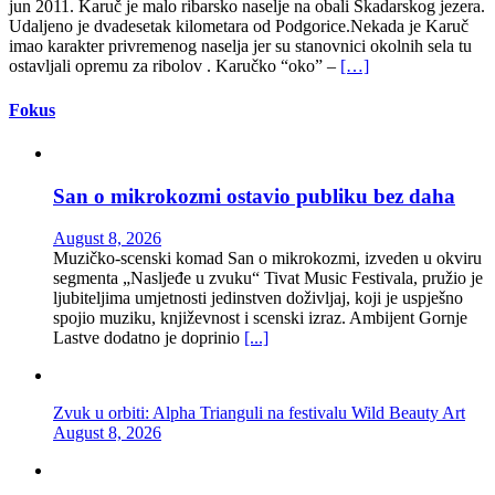
jun 2011. Karuč je malo ribarsko naselje na obali Skadarskog jezera.
Udaljeno je dvadesetak kilometara od Podgorice.Nekada je Karuč
imao karakter privremenog naselja jer su stanovnici okolnih sela tu
ostavljali opremu za ribolov . Karučko “oko” –
[…]
Fokus
San o mikrokozmi ostavio publiku bez daha
August 8, 2026
Muzičko-scenski komad San o mikrokozmi, izveden u okviru
segmenta „Nasljeđe u zvuku“ Tivat Music Festivala, pružio je
ljubiteljima umjetnosti jedinstven doživljaj, koji je uspješno
spojio muziku, književnost i scenski izraz. Ambijent Gornje
Lastve dodatno je doprinio
[...]
Zvuk u orbiti: Alpha Trianguli na festivalu Wild Beauty Art
August 8, 2026