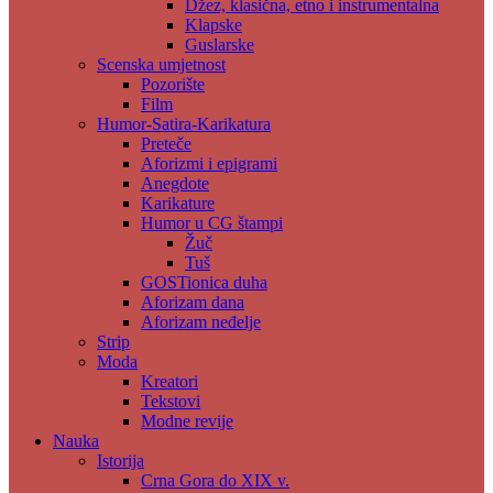
Džez, klasična, etno i instrumentalna
Klapske
Guslarske
Scenska umjetnost
Pozorište
Film
Humor-Satira-Karikatura
Preteče
Aforizmi i epigrami
Anegdote
Karikature
Humor u CG štampi
Žuč
Tuš
GOSTionica duha
Aforizam dana
Aforizam neđelje
Strip
Moda
Kreatori
Tekstovi
Modne revije
Nauka
Istorija
Crna Gora do XIX v.