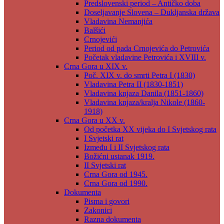
Predslovenski period – Antičko doba
Doseljavanje Slovena – Dukljanska država
Vladavina Nemanjića
Balšići
Crnojevići
Period od pada Crnojevića do Petrovića
Početak vladavine Petrovića i XVIII v.
Crna Gora u XIX v.
Poč. XIX v. do smrti Petra I (1830)
Vladavina Petra II (1830-1851)
Vladavina knjaza Danila (1851-1860)
Vladavina knjaza/kralja Nikole (1860-
1918)
Crna Gora u XX v.
Od početka XX vijeka do I Svjetskog rata
I Svjetski rat
Između I i II Svjetskog rata
Božićni ustanak 1919.
II Svjetski rat
Crna Gora od 1945.
Crna Gora od 1990.
Dokumenta
Pisma i govori
Zakonici
Razna dokumenta