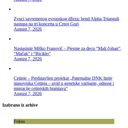
Zvuci savremenog evropskog džeza: bend Alpha Trianguli
nastupa na tri koncerta u Crnoj Gori
August 7, 2026
Nastasimir Miško Franović – Pjesme za đecu “Mali čoban”,
“Mačak” i “Biciklo”
August 7, 2026
Cetinje – Predstavljen projekat „Paternalne DNK linije
stanovnika Cetinja – uvid u genetske varijante, odnose i
migracije cetinjskih bratstava“
August 7, 2026
Izabrano iz arhive
Fokus