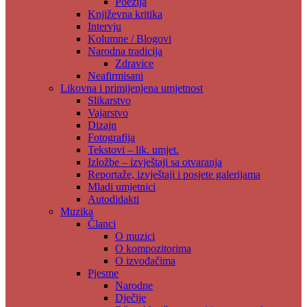
Poezija
Književna kritika
Intervju
Kolumne / Blogovi
Narodna tradicija
Zdravice
Neafirmisani
Likovna i primijenjena umjetnost
Slikarstvo
Vajarstvo
Dizajn
Fotografija
Tekstovi – lik. umjet.
Izložbe – izvještaji sa otvaranja
Reportaže, izvještaji i posjete galerijama
Mladi umjetnici
Autodidakti
Muzika
Članci
O muzici
O kompozitorima
O izvođačima
Pjesme
Narodne
Dječije