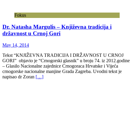
Fokus
Dr. Natasha Margulis – Književna tradicija i
državnost u Crnoj Gori
May 14, 2014
Tekst “KNJIŽEVNA TRADICIJA I DRŽAVNOST U CRNOJ
GORI” objavio je “Crnogorski glasnik” u broju 74. iz 2012.godine
– Glasilo Nacionalne zajednice Crnogoraca Hrvatske i Vijeća
crnogorske nacionalne manjine Grada Zagreba. Uvodni tekst je
napisao dr Zoran
[…]