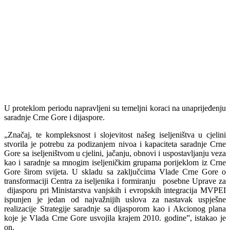
U proteklom periodu napravljeni su temeljni koraci na unaprijeđenju
saradnje Crne Gore i dijaspore.
„Značaj, te kompleksnost i slojevitost našeg iseljeništva u cjelini
stvorila je potrebu za podizanjem nivoa i kapaciteta saradnje Crne
Gore sa iseljeništvom u cjelini, jačanju, obnovi i uspostavljanju veza
kao i saradnje sa mnogim iseljeničkim grupama porijeklom iz Crne
Gore širom svijeta. U skladu sa zaključcima Vlade Crne Gore o
transformaciji Centra za iseljenika i formiranju posebne Uprave za
dijasporu pri Ministarstva vanjskih i evropskih integracija MVPEI
ispunjen je jedan od najvažnijih uslova za nastavak uspješne
realizacije Strategije saradnje sa dijasporom kao i Akcionog plana
koje je Vlada Crne Gore usvojila krajem 2010. godine”, istakao je
on.