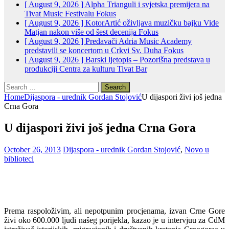
[ August 9, 2026 ]
Alpha Trianguli i svjetska premijera na
Tivat Music Festivalu
Fokus
[ August 9, 2026 ]
KotorArtić oživljava muzičku bajku Vide
Matjan nakon više od šest decenija
Fokus
[ August 9, 2026 ]
Predavači Adria Music Academy
predstavili se koncertom u Crkvi Sv. Duha
Fokus
[ August 9, 2026 ]
Barski ljetopis – Pozorišna predstava u
produkciji Centra za kulturu Tivat
Bar
Search
for:
Home
Dijaspora - urednik Gordan Stojović
U dijaspori živi još jedna
Crna Gora
U dijaspori živi još jedna Crna Gora
October 26, 2013
Dijaspora - urednik Gordan Stojović
,
Novo u
biblioteci
Prema raspoloživim, ali nepotpunim procjenama, izvan Crne Gore
živi oko 600.000 ljudi našeg porijekla, kazao je u intervjuu za CdM