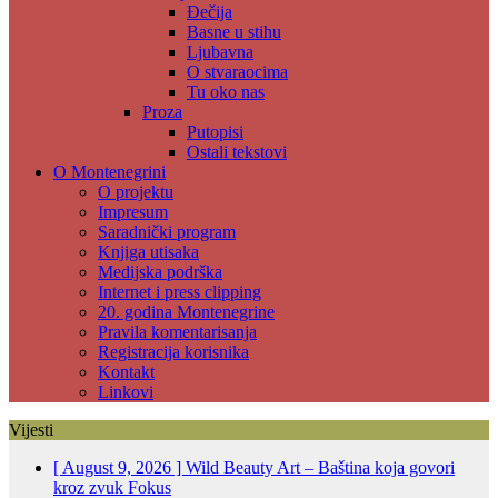
Đečija
Basne u stihu
Ljubavna
O stvaraocima
Tu oko nas
Proza
Putopisi
Ostali tekstovi
O Montenegrini
O projektu
Impresum
Saradnički program
Knjiga utisaka
Medijska podrška
Internet i press clipping
20. godina Montenegrine
Pravila komentarisanja
Registracija korisnika
Kontakt
Linkovi
Vijesti
[ August 9, 2026 ]
Wild Beauty Art – Baština koja govori
kroz zvuk
Fokus