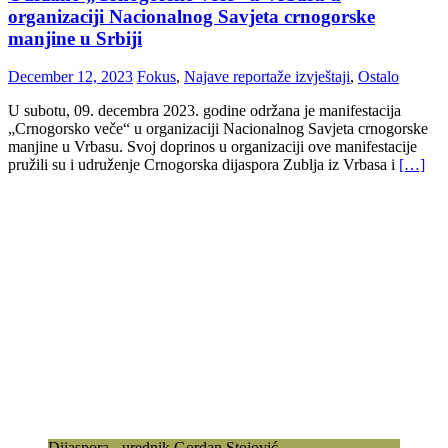
organizaciji Nacionalnog Savjeta crnogorske
manjine u Srbiji
December 12, 2023
Fokus
,
Najave reportaže izvještaji
,
Ostalo
U subotu, 09. decembra 2023. godine održana je manifestacija
„Crnogorsko veče“ u organizaciji Nacionalnog Savjeta crnogorske
manjine u Vrbasu. Svoj doprinos u organizaciji ove manifestacije
pružili su i udruženje Crnogorska dijaspora Zublja iz Vrbasa i
[…]
Dijaspora - urednik Gordan Stojović