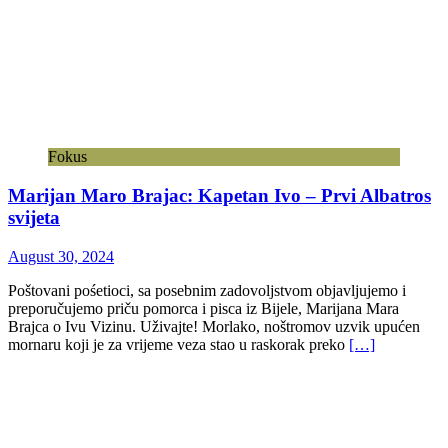
Fokus
Marijan Maro Brajac: Kapetan Ivo – Prvi Albatros
svijeta
August 30, 2024
Poštovani pośetioci, sa posebnim zadovoljstvom objavljujemo i
preporučujemo priču pomorca i pisca iz Bijele, Marijana Mara
Brajca o Ivu Vizinu. Uživajte! Morlako, noštromov uzvik upućen
mornaru koji je za vrijeme veza stao u raskorak preko
[…]