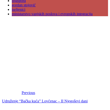
dijaspora
gordan stojović
iseljenici
ministarstvo vanjskih poslova i evropskih integracija
Previous
Udruženje “Bačka kuća” Lovćenac – II Njegoševi dani