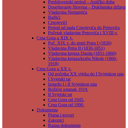
Predslovenski period – Antičko doba
Doseljavanje Slovena – Dukljanska država
Vladavina Nemanjića
Balšići
Crnojevići
Period od pada Crnojevića do Petrovića
Početak vladavine Petrovića i XVIII v.
Crna Gora u XIX v.
Poč. XIX v. do smrti Petra I (1830)
Vladavina Petra II (1830-1851)
Vladavina knjaza Danila (1851-1860)
Vladavina knjaza/kralja Nikole (1860-
1918)
Crna Gora u XX v.
Od početka XX vijeka do I Svjetskog rata
I Svjetski rat
Između I i II Svjetskog rata
Božićni ustanak 1919.
II Svjetski rat
Crna Gora od 1945.
Crna Gora od 1990.
Dokumenta
Pisma i govori
Zakonici
Razna dokumenta