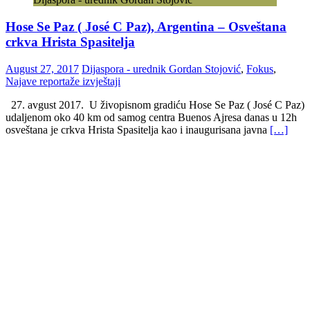
Hose Se Paz ( José C Paz), Argentina – Osveštana
crkva Hrista Spasitelja
August 27, 2017
Dijaspora - urednik Gordan Stojović
,
Fokus
,
Najave reportaže izvještaji
27. avgust 2017. U živopisnom gradiću Hose Se Paz ( José C Paz)
udaljenom oko 40 km od samog centra Buenos Ajresa danas u 12h
osveštana je crkva Hrista Spasitelja kao i inaugurisana javna
[…]