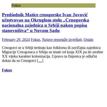
Fokus
Predśednik Matice crnogorske Ivan Jovović
učestvovao na Okruglom stolu „Crnogorska
nacionalna zajednica u Srbiji nakon popisa
stanovništva“ u Novom Sadu
February 29, 2024
Fokus
,
Najave reportaže izvještaji
,
Ostalo
Crnogorci se u Srbiji tretiraju kao folklorna ili zavičajna zajednica
Migracije Crnogoraca u Srbiju su imale od kraja XIX pa do sredine
XX vijeka karakter kolonizacija. Upravo ta činjenica je odlučni
dokaz da su Crnogorci
[…]
Fokus