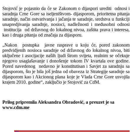
Stojović je pojasnio da će se Zakonom o dijaspori urediti odnosi i
saradnja Crne Gore sa iseljeništvom- dijasporom, prioritetna pitanja
saradnje, način ostvarivanja i jačanja te saradnje, sredstva u funkciji
unapredjivanja saradnje, nosioci, nadležnosti i međusobni odnosi
institucija od državnog do lokalnog nivoa, zaštita prava i interesa,
kao i druga pitanja od značaja za dijasporu.
„Nakon postupka javne rasprave u koju će, pored zakonom
predvidjenih nosioca saradnje od državnog do lokalnog nivoa, biti
uključene i asocijacije naših ljudi širom svijeta, realnim se očekuje
njegovo usaglašavanje i donošenje tokom IV kvartala ove godine.
Pored navedenog nedavno je konstitutisan i Savjet za saradnju sa
dijasporom, što je bila još jedna od obaveza iz Strategije saradnje sa
dijasporom kao i Akcionog plana koje je Vlada Crne Gore usvojila
krajem 2010. godine“, zaključio je Stojović za CdM.
Prilog pripremila Aleksandra Obradović, a preuzet je sa
www.cdm.me