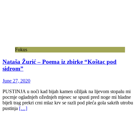
Fokus
Nataša Žurić – Poema iz zbirke “Koštac pod
sidrom”
June 27, 2020
PUSTINJA u noći kad bijah kamen ožiljak na lijevom stopalu mi
pocrnje ogladnjeh ožednjeh mjesec se spusti pred noge mi hladne
bijeli trag prekri crni mlaz krv se razli pod pleća gola sakrih utrobu
pustinja
[…]