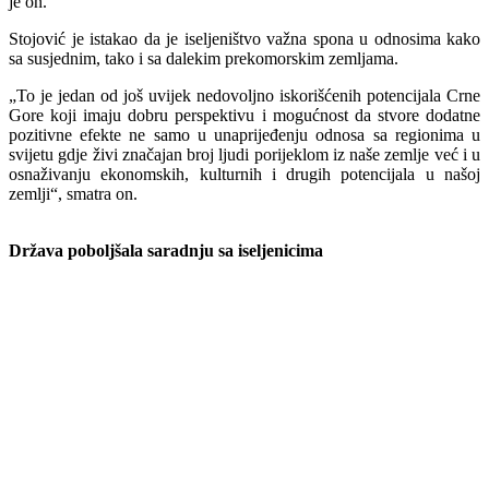
je on.
Stojović je istakao da je iseljeništvo važna spona u odnosima kako
sa susjednim, tako i sa dalekim prekomorskim zemljama.
„To je jedan od još uvijek nedovoljno iskorišćenih potencijala Crne
Gore koji imaju dobru perspektivu i mogućnost da stvore dodatne
pozitivne efekte ne samo u unaprijeđenju odnosa sa regionima u
svijetu gdje živi značajan broj ljudi porijeklom iz naše zemlje već i u
osnaživanju ekonomskih, kulturnih i drugih potencijala u našoj
zemlji“, smatra on.
Država poboljšala saradnju sa iseljenicima