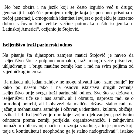
„No bez obzira i na jezik koji se često izgubio već u drugoj
generaciji i najčešće promjenu religije koja je posebno prisutna u
trećoj generaciji, crnogorskih identitet i svijest o porijeklu je izuzetno
dobro sačuvan kod velike većine potomaka naših iseljenika u
Latinskoj Americi“, ocijenio je Stojović.
Iseljeništvo traži partnerski odnos
Na pitanje šta dijasopora zamjera matici Stojović je naveo da
iseljeništvo što je potpuno normalno, traži mnogo veće prisustvo,
uključivanje i brigu matične zemlje kao i rad na svim poljima od
zajedničkog interesa.
„Ja nikada niti jedan zahtjev ne mogu shvatiti kao „zamjeranje“ jer
kako po našem tako i na osnovu iskustava drugih zemalja
iseljeništvo prije svega traži partnerski odnos. Sve što se dešava u
iseljeništvu tiče se i nas samih, ali i obrnuto, naprosto radi se o
prirodnoj potrebi, ali i obavezi da matična država stalno radi na
jačanju mehanizama saradnje i očuvanja identiteta, kulture, običaja,
jezika i itd. Iseljeništvo je ono koje svojim djelovanjem, pozitivnim
odnosom prema zemlji porijekla, organizovanošću i zahtjevima
pomaže u oblikovanju načina i razvoja saradnje, a to je proces koji
traje u kontinuitetu i neophodno ga je stalno nadograđivati“, istakao