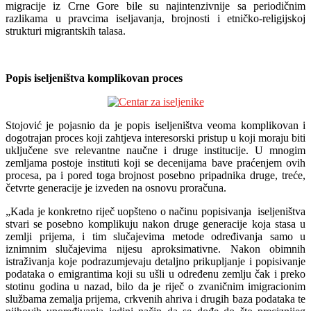
migracije iz Crne Gore bile su najintenzivnije sa periodičnim
razlikama u pravcima iseljavanja, brojnosti i etničko-religijskoj
strukturi migrantskih talasa.
Popis iseljeništva komplikovan proces
Stojović je pojasnio da je popis iseljeništva veoma komplikovan i
dogotrajan proces koji zahtjeva interesorski pristup u koji moraju biti
uključene sve relevantne naučne i druge institucije. U mnogim
zemljama postoje instituti koji se decenijama bave praćenjem ovih
procesa, pa i pored toga brojnost posebno pripadnika druge, treće,
četvrte generacije je izveden na osnovu proračuna.
„Kada je konkretno riječ uopšteno o načinu popisivanja iseljeništva
stvari se posebno komplikuju nakon druge generacije koja stasa u
zemlji prijema, i tim slučajevima metode određivanja samo u
iznimnim slučajevima nijesu aproksimativne. Nakon obimnih
istraživanja koje podrazumjevaju detaljno prikupljanje i popisivanje
podataka o emigrantima koji su ušli u određenu zemlju čak i preko
stotinu godina u nazad, bilo da je riječ o zvaničnim imigracionim
službama zemalja prijema, crkvenih ahriva i drugih baza podataka te