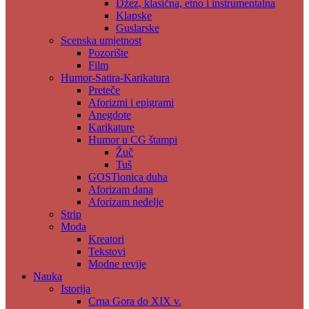
Džez, klasična, etno i instrumentalna
Klapske
Guslarske
Scenska umjetnost
Pozorište
Film
Humor-Satira-Karikatura
Preteče
Aforizmi i epigrami
Anegdote
Karikature
Humor u CG štampi
Žuč
Tuš
GOSTionica duha
Aforizam dana
Aforizam neđelje
Strip
Moda
Kreatori
Tekstovi
Modne revije
Nauka
Istorija
Crna Gora do XIX v.