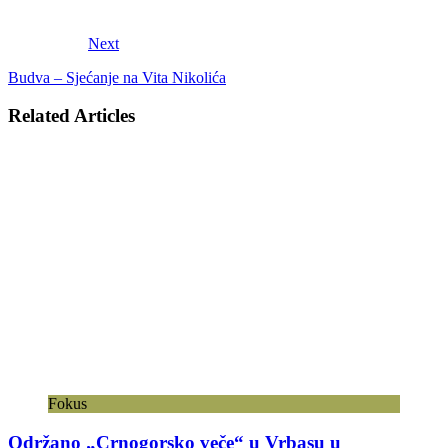
Next
Budva – Sjećanje na Vita Nikolića
Related Articles
Fokus
Održano „Crnogorsko veče“ u Vrbasu u