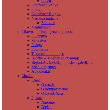
Poezija
Književna kritika
Intervju
Kolumne / Blogovi
Narodna tradicija
Zdravice
Neafirmisani
Likovna i primijenjena umjetnost
Slikarstvo
Vajarstvo
Dizajn
Fotografija
Tekstovi – lik. umjet.
Izložbe – izvještaji sa otvaranja
Reportaže, izvještaji i posjete galerijama
Mladi umjetnici
Autodidakti
Muzika
Članci
O muzici
O kompozitorima
O izvođačima
Pjesme
Narodne
Dječije