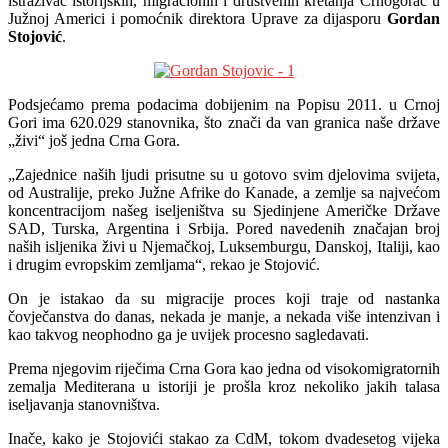
istraživač istorijskih, migracionih i društvenih kretanja Crnogorac u
Južnoj Americi i pomoćnik direktora Uprave za dijasporu
Gordan
Stojović
.
Podsjećamo prema podacima dobijenim na Popisu 2011. u Crnoj
Gori ima 620.029 stanovnika, što znači da van granica naše države
„živi“ još jedna Crna Gora.
„Zajednice naših ljudi prisutne su u gotovo svim djelovima svijeta,
od Australije, preko Južne Afrike do Kanade, a zemlje sa najvećom
koncentracijom našeg iseljeništva su Sjedinjene Američke Države
SAD, Turska, Argentina i Srbija. Pored navedenih značajan broj
naših isljenika živi u Njemačkoj, Luksemburgu, Danskoj, Italiji, kao
i drugim evropskim zemljama“, rekao je Stojović.
On je istakao da su migracije proces koji traje od nastanka
čovječanstva do danas, nekada je manje, a nekada više intenzivan i
kao takvog neophodno ga je uvijek procesno sagledavati.
Prema njegovim riječima Crna Gora kao jedna od visokomigratornih
zemalja Mediterana u istoriji je prošla kroz nekoliko jakih talasa
iseljavanja stanovništva.
Inače, kako je Stojovići stakao za CdM, tokom dvadesetog vijeka