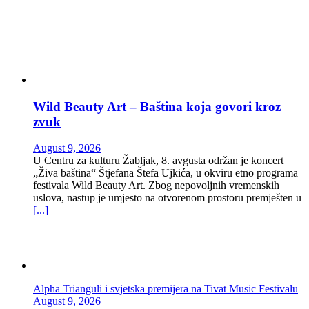
Wild Beauty Art – Baština koja govori kroz
zvuk
August 9, 2026
U Centru za kulturu Žabljak, 8. avgusta održan je koncert
„Živa baština“ Štjefana Štefa Ujkića, u okviru etno programa
festivala Wild Beauty Art. Zbog nepovoljnih vremenskih
uslova, nastup je umjesto na otvorenom prostoru premješten u
[...]
Alpha Trianguli i svjetska premijera na Tivat Music Festivalu
August 9, 2026