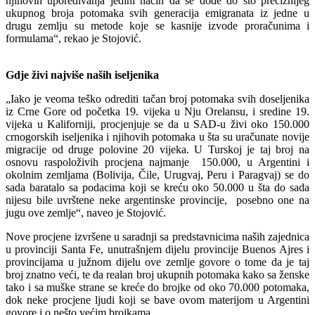
njihovih upoređivanja jedini način da se dođe do što preciznijeg
ukupnog broja potomaka svih generacija emigranata iz jedne u
drugu zemlju su metode koje se kasnije izvode proračunima i
formulama“, rekao je Stojović.
Gdje živi najviše naših iseljenika
„Iako je veoma teško odrediti tačan broj potomaka svih doseljenika
iz Crne Gore od početka 19. vijeka u Nju Orelansu, i sredine 19.
vijeka u Kaliforniji, procjenjuje se da u SAD-u živi oko 150.000
crnogorskih iseljenika i njihovih potomaka u šta su uračunate novije
migracije od druge polovine 20 vijeka. U Turskoj je taj broj na
osnovu raspoloživih procjena najmanje 150.000, u Argentini i
okolnim zemljama (Bolivija, Čile, Urugvaj, Peru i Paragvaj) se do
sada baratalo sa podacima koji se kreću oko 50.000 u šta do sada
nijesu bile uvrštene neke argentinske provincije, posebno one na
jugu ove zemlje“, naveo je Stojović.
Nove procjene izvršene u saradnji sa predstavnicima naših zajednica
u provinciji Santa Fe, unutrašnjem dijelu provincije Buenos Ajres i
provincijama u južnom dijelu ove zemlje govore o tome da je taj
broj znatno veći, te da realan broj ukupnih potomaka kako sa ženske
tako i sa muške strane se kreće do brojke od oko 70.000 potomaka,
dok neke procjene ljudi koji se bave ovom materijom u Argentini
govore i o nešto većim brojkama.