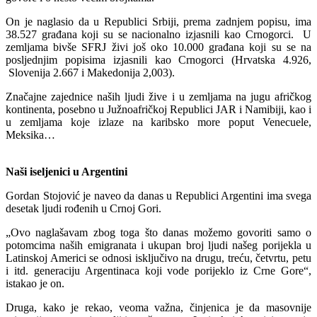
On je naglasio da u Republici Srbiji, prema zadnjem popisu, ima
38.527 građana koji su se nacionalno izjasnili kao Crnogorci. U
zemljama bivše SFRJ živi još oko 10.000 građana koji su se na
posljednjim popisima izjasnili kao Crnogorci (Hrvatska 4.926,
Slovenija 2.667 i Makedonija 2,003).
Značajne zajednice naših ljudi žive i u zemljama na jugu afričkog
kontinenta, posebno u Južnoafričkoj Republici JAR i Namibiji, kao i
u zemljama koje izlaze na karibsko more poput Venecuele,
Meksika…
Naši iseljenici u Argentini
Gordan Stojović je naveo da danas u Republici Argentini ima svega
desetak ljudi rođenih u Crnoj Gori.
„Ovo naglašavam zbog toga što danas možemo govoriti samo o
potomcima naših emigranata i ukupan broj ljudi našeg porijekla u
Latinskoj Americi se odnosi isključivo na drugu, treću, četvrtu, petu
i itd. generaciju Argentinaca koji vode porijeklo iz Crne Gore“,
istakao je on.
Druga, kako je rekao, veoma važna, činjenica je da masovnije