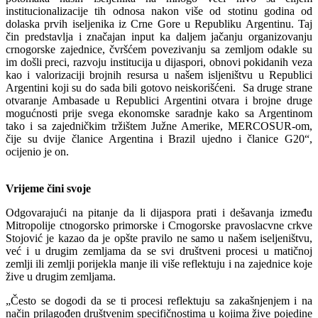
institucionalizacije tih odnosa nakon više od stotinu godina od
dolaska prvih iseljenika iz Crne Gore u Republiku Argentinu. Taj
čin predstavlja i značajan input ka daljem jačanju organizovanju
crnogorske zajednice, čvršćem povezivanju sa zemljom odakle su
im došli preci, razvoju institucija u dijaspori, obnovi pokidanih veza
kao i valorizaciji brojnih resursa u našem isljeništvu u Republici
Argentini koji su do sada bili gotovo neiskorišćeni. Sa druge strane
otvaranje Ambasade u Republici Argentini otvara i brojne druge
mogućnosti prije svega ekonomske saradnje kako sa Argentinom
tako i sa zajedničkim tržištem Južne Amerike, MERCOSUR-om,
čije su dvije članice Argentina i Brazil ujedno i članice G20“,
ocijenio je on.
Vrijeme čini svoje
Odgovarajući na pitanje da li dijaspora prati i dešavanja između
Mitropolije ctnogorsko primorske i Crnogorske pravoslacvne crkve
Stojović je kazao da je opšte pravilo ne samo u našem iseljeništvu,
već i u drugim zemljama da se svi društveni procesi u matičnoj
zemlji ili zemlji porijekla manje ili više reflektuju i na zajednice koje
žive u drugim zemljama.
„Često se dogodi da se ti procesi reflektuju sa zakašnjenjem i na
način prilagođen društvenim specifičnostima u kojima žive pojedine