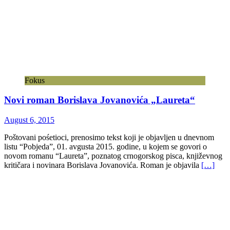
Fokus
Novi roman Borislava Jovanovića „Laureta“
August 6, 2015
Poštovani pośetioci, prenosimo tekst koji je objavljen u dnevnom
listu “Pobjeda”, 01. avgusta 2015. godine, u kojem se govori o
novom romanu “Laureta”, poznatog crnogorskog pisca, književnog
kritičara i novinara Borislava Jovanovića. Roman je objavila
[…]