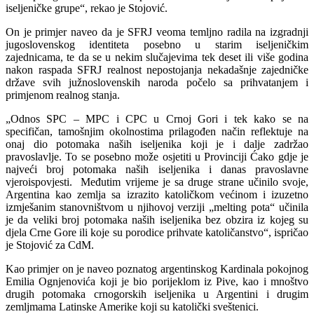
iseljeničke grupe“, rekao je Stojović.
On je primjer naveo da je SFRJ veoma temljno radila na izgradnji
jugoslovenskog identiteta posebno u starim iseljeničkim
zajednicama, te da se u nekim slučajevima tek deset ili više godina
nakon raspada SFRJ realnost nepostojanja nekadašnje zajedničke
države svih južnoslovenskih naroda počelo sa prihvatanjem i
primjenom realnog stanja.
„Odnos SPC – MPC i CPC u Crnoj Gori i tek kako se na
specifičan, tamošnjim okolnostima prilagođen način reflektuje na
onaj dio potomaka naših iseljenika koji je i dalje zadržao
pravoslavlje. To se posebno može osjetiti u Provinciji Ćako gdje je
najveći broj potomaka naših iseljenika i danas pravoslavne
vjeroispovjesti. Međutim vrijeme je sa druge strane učinilo svoje,
Argentina kao zemlja sa izrazito katoličkom većinom i izuzetno
izmješanim stanovništvom u njihovoj verziji „melting pota“ učinila
je da veliki broj potomaka naših iseljenika bez obzira iz kojeg su
djela Crne Gore ili koje su porodice prihvate katoličanstvo“, ispričao
je Stojović za CdM.
Kao primjer on je naveo poznatog argentinskog Kardinala pokojnog
Emilia Ognjenovića koji je bio porijeklom iz Pive, kao i mnoštvo
drugih potomaka crnogorskih iseljenika u Argentini i drugim
zemljmama Latinske Amerike koji su katolički sveštenici.