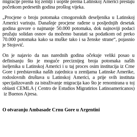
migracije prema toj zemlji i uopšte prema Latinskoj Americi prestaju
početkom pedesetih godina prošlog vijeka.
„Procjene o broju potomaka crnogorsskih deseljenika u Latinskoj
Americi variraju. Današnje procjene rađene u posljednjih desetak
godina govore o najmanje 50.000 potomaka, dok najnoviji podaci
pružaju solidan osnov da možemo baratati sa podatkom od preko
70.000 potomaka kako sa muške tako i sa ženske strane“, pojasnio
je Stojović.
On je najavio da nas narednih godina očekuje veliki posao u
definisanju što je moguće preciznijeg broja potomaka naših
iseljenika u Latinskoj Americi i u taj proces osim institucija iz Crne
Gore i predstavnika naših zajednica u zemljama Latinske Amerike,
rodoslovnih društava u Latinskoj Americi, a prije svih instituta
specijalizovanih za istraživanje migracija kao što je renomirana u toj
oblasti CEMLA ( Centro de Estudios Migratirios Latinoamericanos)
iz Buenos Ajresa.
O otvaranju Ambasade Crnu Gore u Argentini