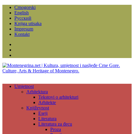
Crnogorski
English
Русский
Knjiga utisaka
Impresum
Kontakt
Facebook
Instagram
YouTube
Umjetnost
Arhitektura
Tekstovi o arhitekturi
Arhitekte
Književnost
Eseji
Literatura
Literatura za đecu
Proza