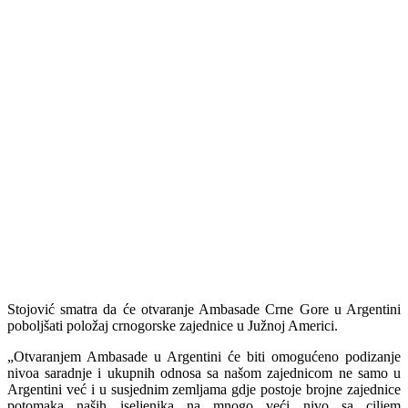
Stojović smatra da će otvaranje Ambasade Crne Gore u Argentini
poboljšati položaj crnogorske zajednice u Južnoj Americi.
„Otvaranjem Ambasade u Argentini će biti omogućeno podizanje
nivoa saradnje i ukupnih odnosa sa našom zajednicom ne samo u
Argentini već i u susjednim zemljama gdje postoje brojne zajednice
potomaka naših iseljenika na mnogo veći nivo sa ciljem