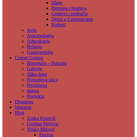
Mape
Plemena i bratstva
Gradovi i područja
Drugi o Crnogorcima
Portreti
Jezik
Antropologija
Arheologija
Religija
Gastronomija
Crnom Gorom
Reportaže – Putopisi
Galerije
Slika dana
Njegoševa ulica
Prezimena
Imena
Porijeklo
Dijaspora
Magazin
Blog
Zorko Popović
Gordan Stojović
Vesko Milović
Poezija