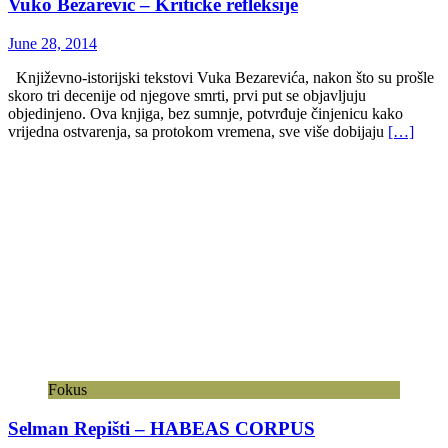
Vuko Bezarević – Kritičke refleksije
June 28, 2014
Književno-istorijski tekstovi Vuka Bezarevića, nakon što su prošle
skoro tri decenije od njegove smrti, prvi put se objavljuju
objedinjeno. Ova knjiga, bez sumnje, potvrđuje činjenicu kako
vrijedna ostvarenja, sa protokom vremena, sve više dobijaju
[…]
Fokus
Selman Repišti – HABEAS CORPUS