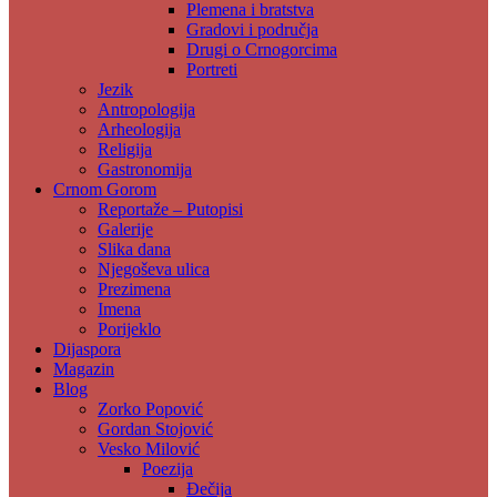
Plemena i bratstva
Gradovi i područja
Drugi o Crnogorcima
Portreti
Jezik
Antropologija
Arheologija
Religija
Gastronomija
Crnom Gorom
Reportaže – Putopisi
Galerije
Slika dana
Njegoševa ulica
Prezimena
Imena
Porijeklo
Dijaspora
Magazin
Blog
Zorko Popović
Gordan Stojović
Vesko Milović
Poezija
Đečija