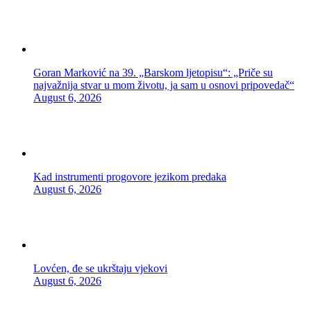
Goran Marković na 39. „Barskom ljetopisu“: „Priče su
najvažnija stvar u mom životu, ja sam u osnovi pripovedač“
August 6, 2026
Kad instrumenti progovore jezikom predaka
August 6, 2026
Lovćen, đe se ukrštaju vjekovi
August 6, 2026