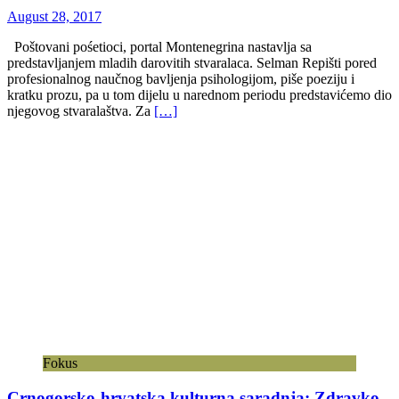
August 28, 2017
Poštovani pośetioci, portal Montenegrina nastavlja sa
predstavljanjem mladih darovitih stvaralaca. Selman Repišti pored
profesionalnog naučnog bavljenja psihologijom, piše poeziju i
kratku prozu, pa u tom dijelu u narednom periodu predstavićemo dio
njegovog stvaralaštva. Za
[…]
Fokus
Crnogorsko-hrvatska kulturna saradnja: Zdravko