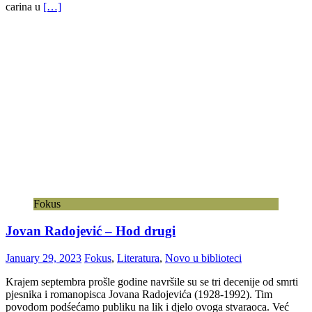
carina u
[…]
Fokus
Jovan Radojević – Hod drugi
January 29, 2023
Fokus
,
Literatura
,
Novo u biblioteci
Krajem septembra prošle godine navršile su se tri decenije od smrti
pjesnika i romanopisca Jovana Radojevića (1928-1992). Tim
povodom podśećamo publiku na lik i djelo ovoga stvaraoca. Već