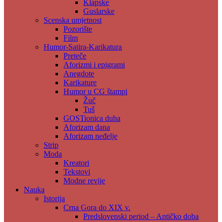
Klapske
Guslarske
Scenska umjetnost
Pozorište
Film
Humor-Satira-Karikatura
Preteče
Aforizmi i epigrami
Anegdote
Karikature
Humor u CG štampi
Žuč
Tuš
GOSTionica duha
Aforizam dana
Aforizam neđelje
Strip
Moda
Kreatori
Tekstovi
Modne revije
Nauka
Istorija
Crna Gora do XIX v.
Predslovenski period – Antičko doba