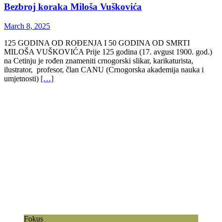
Bezbroj koraka Miloša Vuškovića
March 8, 2025
125 GODINA OD ROĐENJA I 50 GODINA OD SMRTI
MILOŠA VUŠKOVIĆA Prije 125 godina (17. avgust 1900. god.)
na Cetinju je rođen znameniti crnogorski slikar, karikaturista,
ilustrator, profesor, član CANU (Crnogorska akademija nauka i
umjetnosti)
[…]
Fokus