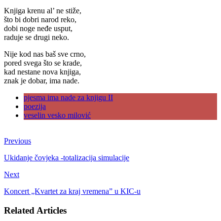
Knjiga krenu al’ ne stiže,
što bi dobri narod reko,
dobi noge neđe usput,
raduje se drugi neko.
Nije kod nas baš sve crno,
pored svega što se krade,
kad nestane nova knjiga,
znak je dobar, ima nade.
pjesma ima nade za knjigu II
poezija
veselin vesko milović
Previous
Ukidanje čovjeka -totalizacija simulacije
Next
Koncert „Kvartet za kraj vremena” u KIC-u
Related Articles