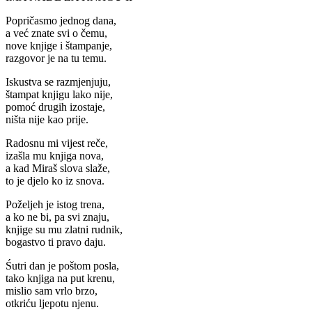
Popričasmo jednog dana,
a već znate svi o čemu,
nove knjige i štampanje,
razgovor je na tu temu.
Iskustva se razmjenjuju,
štampat knjigu lako nije,
pomoć drugih izostaje,
ništa nije kao prije.
Radosnu mi vijest reče,
izašla mu knjiga nova,
a kad Miraš slova slaže,
to je djelo ko iz snova.
Poželjeh je istog trena,
a ko ne bi, pa svi znaju,
knjige su mu zlatni rudnik,
bogastvo ti pravo daju.
Śutri dan je poštom posla,
tako knjiga na put krenu,
mislio sam vrlo brzo,
otkriću ljepotu njenu.