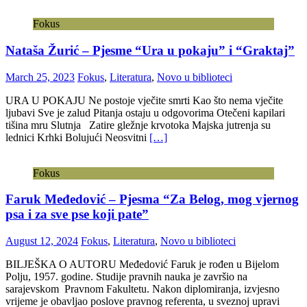
Fokus
Nataša Žurić – Pjesme “Ura u pokaju” i “Graktaj”
March 25, 2023
Fokus
,
Literatura
,
Novo u biblioteci
URA U POKAJU Ne postoje vječite smrti Kao što nema vječite
ljubavi Sve je zalud Pitanja ostaju u odgovorima Otečeni kapilari
tišina mru Slutnja Zatire gležnje krvotoka Majska jutrenja su
lednici Krhki Bolujući Neosvitni
[…]
Fokus
Faruk Međedović – Pjesma “Za Belog, mog vjernog
psa i za sve pse koji pate”
August 12, 2024
Fokus
,
Literatura
,
Novo u biblioteci
BILJEŠKA O AUTORU Međedović Faruk je rođen u Bijelom
Polju, 1957. godine. Studije pravnih nauka je završio na
sarajevskom Pravnom Fakultetu. Nakon diplomiranja, izvjesno
vrijeme je obavljao poslove pravnog referenta, u sveznoj upravi