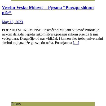
Veselin Vesko Milović – Pjesma “Poeziju slikom
piše”
May 13, 2023
POEZIJU SLIKOM PIŠE Posvećeno Milijani Vujović Priroda je
nekom dala,da ljepotu rukom stvara,poeziju slikom piše,da li ima
većeg dara. Drugačije od nas vidi,čak i kamen ako treba,univerzalni
simbol to je,uzdiže ga sve do neba. Postojanost
[…]
Fokus