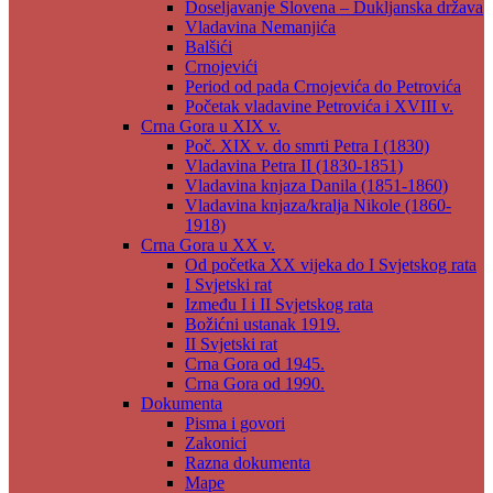
Doseljavanje Slovena – Dukljanska država
Vladavina Nemanjića
Balšići
Crnojevići
Period od pada Crnojevića do Petrovića
Početak vladavine Petrovića i XVIII v.
Crna Gora u XIX v.
Poč. XIX v. do smrti Petra I (1830)
Vladavina Petra II (1830-1851)
Vladavina knjaza Danila (1851-1860)
Vladavina knjaza/kralja Nikole (1860-
1918)
Crna Gora u XX v.
Od početka XX vijeka do I Svjetskog rata
I Svjetski rat
Između I i II Svjetskog rata
Božićni ustanak 1919.
II Svjetski rat
Crna Gora od 1945.
Crna Gora od 1990.
Dokumenta
Pisma i govori
Zakonici
Razna dokumenta
Mape