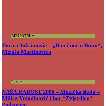
BIBLIOTEKA
Zorica Joksimović – „Dan i noć u Butui“,
Miraša Martinovića
Pjesme
NAŠA RADOST 2006 – Muzička škola –
Milica Vujadinović i hor “Zvjezdice”
Podgorica