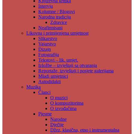
Književna kritika
Intervju
Kolumne / Blogovi
Narodna tradicija
Zdravice
Neafirmisani
Likovna i primijenjena umjetnost
Slikarstvo
Vajarstvo
Dizajn
Fotografija
Tekstovi – lik. umjet.
Izložbe – izvještaji sa otvaranja
Reportaže, izvještaji i posjete galerijama
Mladi umjetnici
Autodidakti
Muzika
Članci
O muzici
O kompozitorima
O izvođačima
Pjesme
Narodne
Dječije
Džez, klasična, etno i instrumentalna