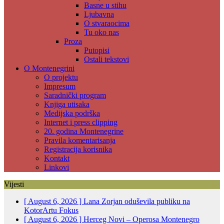
Basne u stihu
Ljubavna
O stvaraocima
Tu oko nas
Proza
Putopisi
Ostali tekstovi
O Montenegrini
O projektu
Impresum
Saradnički program
Knjiga utisaka
Medijska podrška
Internet i press clipping
20. godina Montenegrine
Pravila komentarisanja
Registracija korisnika
Kontakt
Linkovi
Vijesti
[ August 6, 2026 ]
Lana Zorjan oduševila publiku na
KotorArtu
Fokus
[ August 6, 2026 ]
Herceg Novi – Operosa Montenegro