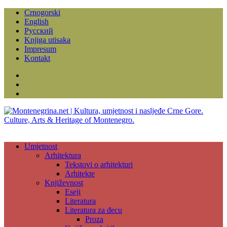
Crnogorski
English
Русский
Knjiga utisaka
Impresum
Kontakt
Facebook
Instagram
YouTube
Umjetnost
Arhitektura
Tekstovi o arhitekturi
Arhitekte
Književnost
Eseji
Literatura
Literatura za đecu
Proza