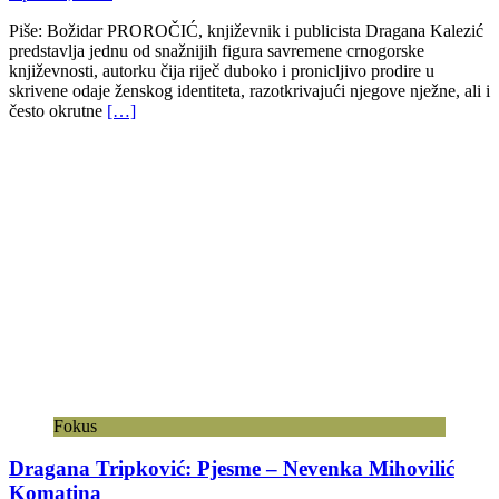
Piše: Božidar PROROČIĆ, književnik i publicista Dragana Kalezić
predstavlja jednu od snažnijih figura savremene crnogorske
književnosti, autorku čija riječ duboko i pronicljivo prodire u
skrivene odaje ženskog identiteta, razotkrivajući njegove nježne, ali i
često okrutne
[…]
Fokus
Dragana Tripković: Pjesme – Nevenka Mihovilić
Komatina