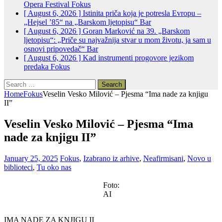
Opera Festival
Fokus
[ August 6, 2026 ]
Istinita priča koja je potresla Evropu –
„Hejsel ’85“ na „Barskom ljetopisu“
Bar
[ August 6, 2026 ]
Goran Marković na 39. „Barskom
ljetopisu“: „Priče su najvažnija stvar u mom životu, ja sam u
osnovi pripovedač“
Bar
[ August 6, 2026 ]
Kad instrumenti progovore jezikom
predaka
Fokus
Search
for:
Home
Fokus
Veselin Vesko Milović – Pjesma “Ima nade za knjigu
II”
Veselin Vesko Milović – Pjesma “Ima
nade za knjigu II”
January 25, 2025
Fokus
,
Izabrano iz arhive
,
Neafirmisani
,
Novo u
biblioteci
,
Tu oko nas
Foto:
AI
IMA NADE ZA KNJIGU II