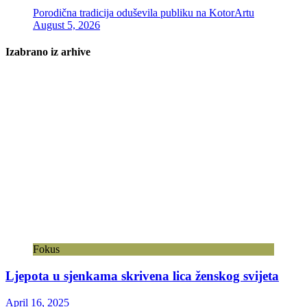
Porodična tradicija oduševila publiku na KotorArtu
August 5, 2026
Izabrano iz arhive
Fokus
Ljepota u sjenkama skrivena lica ženskog svijeta
April 16, 2025