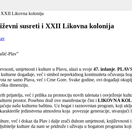
 i XXII Likovna kolonija
iževni susreti i XXII Likovna kolonija
lav
ašić-Plav”
evnosti, umjetnosti i kulture u Plavu, ulazi u svoje
47. izdanje
.
PLAVS
kulturne događaje, već i simbol neprekidnog kontinuiteta očuvanja boga
ivota ne samo Plava, već i Crne Gore. Svake godine, ovi događaji okuplj
lošku dimenziju.
arih prijatelja, već i prilika za promociju novih talenata i osvježenje 
kulturni prostor. Posebnu draž ove manifestacije čini i
LIKOVNA KOL
ogaćuju našu kulturnu baštinu. Uz bogat i raznovrstan program, koji ukl
karakteriše jedinstvena atmosfera koja povezuje generacije, stvarajući 
ulture, već i dokaz da Plav i dalje zrači duhom umjetnosti, književnosti
 ljubitelje kulture da nam se pridruže i uživaju u bogatom programu koj