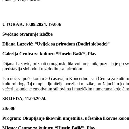
UTORAK, 10.09.2024. 19:00h
Svečano otvaranje izložbe
Dijana Lazović: “Uvijek sa prirodom (Dodiri slobode)”
Galerija Centra za kulturu “Husein Bašić”, Plav
Dijana Lazović, priznati crnogorski likovni umjetnik, poznata je po s
predstavlja slobodu kroz dodire sa prirodom.
Istu noć sa početkom u 20 časova, u Koncertnoj sali Centra za kultu
kulturni događaj okuplja ljubitelje poezije i muzike, pružajući im jedin
večeri ispunjene emotivnim stihovima i muzičkim numerama koje čine 
SRIJEDA, 11.09.2024.
20:00h
Program: Okupljanje likovnih umjetnika, učesnika likovne kolon
Mjesto: Centar za kulturu “Husein Bašić”, Plav