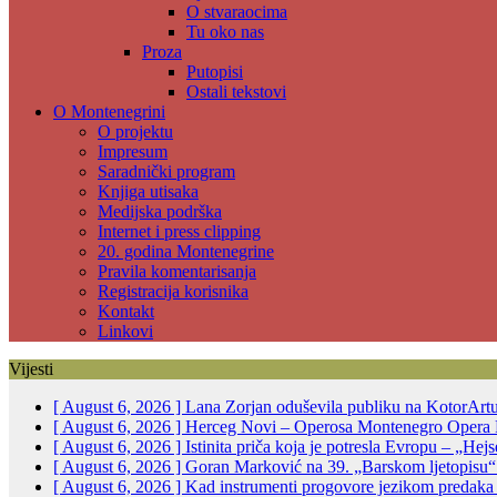
O stvaraocima
Tu oko nas
Proza
Putopisi
Ostali tekstovi
O Montenegrini
O projektu
Impresum
Saradnički program
Knjiga utisaka
Medijska podrška
Internet i press clipping
20. godina Montenegrine
Pravila komentarisanja
Registracija korisnika
Kontakt
Linkovi
Vijesti
[ August 6, 2026 ]
Lana Zorjan oduševila publiku na KotorArt
[ August 6, 2026 ]
Herceg Novi – Operosa Montenegro Opera 
[ August 6, 2026 ]
Istinita priča koja je potresla Evropu – „He
[ August 6, 2026 ]
Goran Marković na 39. „Barskom ljetopisu“:
[ August 6, 2026 ]
Kad instrumenti progovore jezikom predak