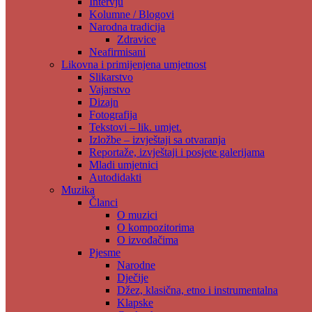
Intervju
Kolumne / Blogovi
Narodna tradicija
Zdravice
Neafirmisani
Likovna i primijenjena umjetnost
Slikarstvo
Vajarstvo
Dizajn
Fotografija
Tekstovi – lik. umjet.
Izložbe – izvještaji sa otvaranja
Reportaže, izvještaji i posjete galerijama
Mladi umjetnici
Autodidakti
Muzika
Članci
O muzici
O kompozitorima
O izvođačima
Pjesme
Narodne
Dječije
Džez, klasična, etno i instrumentalna
Klapske