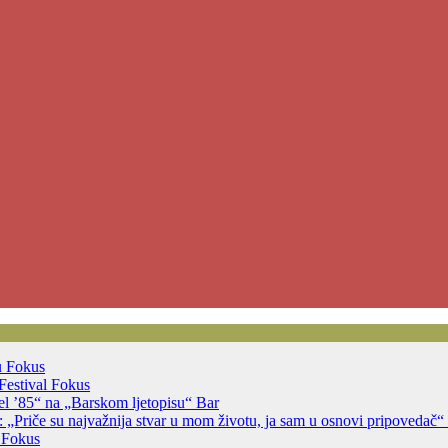
u
Fokus
Festival
Fokus
jsel ’85“ na „Barskom ljetopisu“
Bar
 „Priče su najvažnija stvar u mom životu, ja sam u osnovi pripovedač“
a
Fokus