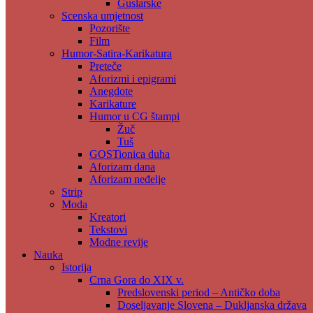
Guslarske
Scenska umjetnost
Pozorište
Film
Humor-Satira-Karikatura
Preteče
Aforizmi i epigrami
Anegdote
Karikature
Humor u CG štampi
Žuč
Tuš
GOSTionica duha
Aforizam dana
Aforizam neđelje
Strip
Moda
Kreatori
Tekstovi
Modne revije
Nauka
Istorija
Crna Gora do XIX v.
Predslovenski period – Antičko doba
Doseljavanje Slovena – Dukljanska država