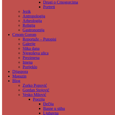
Drugi o Crnogorcima
Portreti
Jezik
Antropologija
Arheologija
Religija
Gastronomija
Crnom Gorom
Reportaže – Putopisi
Galerije
Slika dana
Njegoševa ulica
Prezimena
Imena
Porijeklo
Dijaspora
Magazin
Blog
Zorko Popović
Gordan Stojović
Vesko Milović
Poezija
Đečija
Basne u stihu
Ljubavna