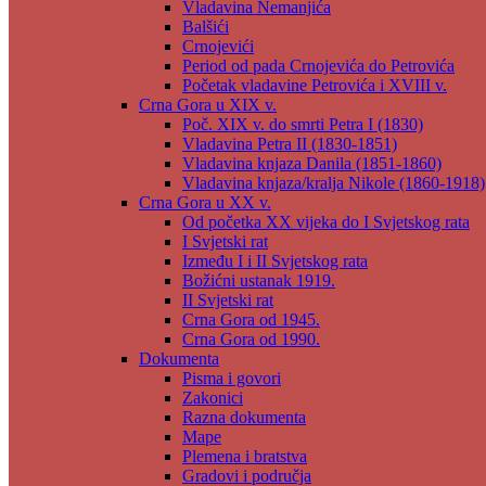
Vladavina Nemanjića
Balšići
Crnojevići
Period od pada Crnojevića do Petrovića
Početak vladavine Petrovića i XVIII v.
Crna Gora u XIX v.
Poč. XIX v. do smrti Petra I (1830)
Vladavina Petra II (1830-1851)
Vladavina knjaza Danila (1851-1860)
Vladavina knjaza/kralja Nikole (1860-1918)
Crna Gora u XX v.
Od početka XX vijeka do I Svjetskog rata
I Svjetski rat
Između I i II Svjetskog rata
Božićni ustanak 1919.
II Svjetski rat
Crna Gora od 1945.
Crna Gora od 1990.
Dokumenta
Pisma i govori
Zakonici
Razna dokumenta
Mape
Plemena i bratstva
Gradovi i područja