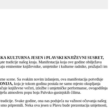
KA KULTURNA JESEN i PLAVSKI KNJIŽEVNI SUSRET,
te tradicije našeg kraja. Manifestacija koja ove godine obilježava
aju eminentne književnike, umjetnike i kulturne radnike, pružajući im
kulturne scene. Sa svakim novim izdanjem, ova manifestacija potvrđuje
ONIJA,
koja je tokom godina postala ne samo mjesto okupljanja
jučuje književne večeri, izložbe i umjetničke performanse, ovogodišnja
liješu atmosferu popu boja Palvsko-gusinjskih ćilima.
 i tradicije. Svake godine, ona nas podsjeća na važnost očuvanja našeg
i smo pripremili. Neka ova jesen u Plavu bude prezentacija umjetnosti,