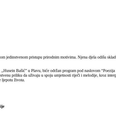
vom jedinstvenom pristupu prirodnim motivima. Njena djela odišu sklado
ru ,,Husein Bašić” u Plavu, biće održan program pod naslovom “Poezija
stvenu priliku da uživaju u spoju umjetnosti riječi i melodije, kroz inte
ljepotu života.
ije