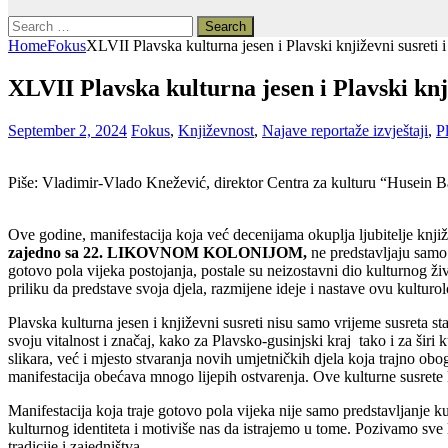
Search
for:
Home
Fokus
XLVII Plavska kulturna jesen i Plavski književni susreti
XLVII Plavska kulturna jesen i Plavski knj
September 2, 2024
Fokus
,
Književnost
,
Najave reportaže izvještaji
,
P
Piše: Vladimir-Vlado Knežević, direktor Centra za kulturu “Husein B
Ove godine, manifestacija koja već decenijama okuplja ljubitelje knjiž
zajedno sa 22. LIKOVNOM KOLONIJOM,
ne predstavljaju samo 
gotovo pola vijeka postojanja, postale su neizostavni dio kulturnog ž
priliku da predstave svoja djela, razmijene ideje i nastave ovu kulturo
Plavska kulturna jesen i književni susreti nisu samo vrijeme susreta st
svoju vitalnost i značaj, kako za Plavsko-gusinjski kraj tako i za širi 
slikara, već i mjesto stvaranja novih umjetničkih djela koja trajno ob
manifestacija obećava mnogo lijepih ostvarenja. Ove kulturne susrete 
Manifestacija koja traje gotovo pola vijeka nije samo predstavljanje k
kulturnog identiteta i motiviše nas da istrajemo u tome. Pozivamo sve
tradicije i zajedništva.