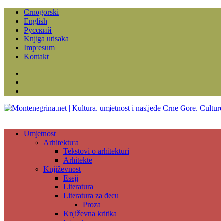
Crnogorski
English
Русский
Knjiga utisaka
Impresum
Kontakt
Facebook
Instagram
YouTube
Umjetnost
Arhitektura
Tekstovi o arhitekturi
Arhitekte
Književnost
Eseji
Literatura
Literatura za đecu
Proza
Književna kritika